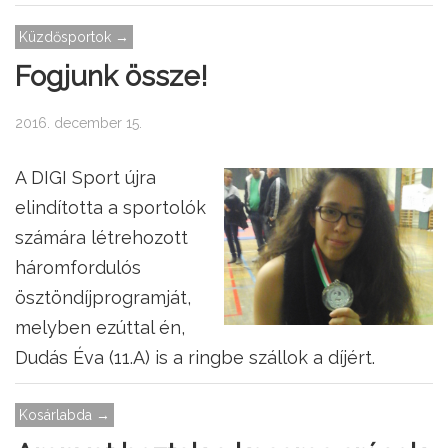
Küzdősportok →
Fogjunk össze!
2016. december 15.
A DIGI Sport újra
elindította a sportolók
számára létrehozott
háromfordulós
ösztöndíjprogramját,
melyben ezúttal én,
Dudás Éva (11.A) is a ringbe szállok a díjért.
Kosárlabda →