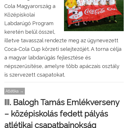
Cola Magyarország a
Középiskolai
Labdarúgó Program
keretén belül ősszel,
illetve tavasszal rendezte meg az úgynevezett
Coca-Cola Cup körzeti selejtezőjét. A torna célja
a magyar labdarúgás fejlesztése és
népszerűsítése, amelyre több apáczais osztály
is szervezett csapatokat.
Atlétika →
III. Balogh Tamás Emlékverseny
– középiskolás fedett pályás
atlétikai csapatbajnokság