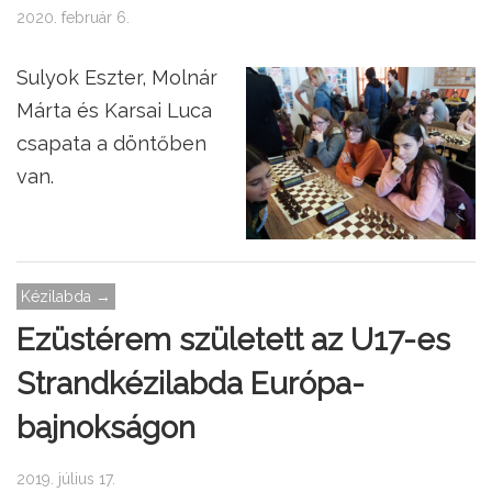
2020. február 6.
Sulyok Eszter, Molnár
Márta és Karsai Luca
csapata a döntőben
van.
Kézilabda →
Ezüstérem született az U17-es
Strandkézilabda Európa-
bajnokságon
2019. július 17.