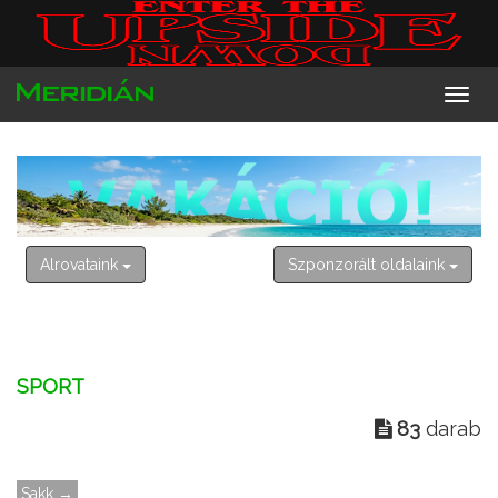
2026. augusztus 9. vasárnap
Emőd
Alrovataink
Szponzorált oldalaink
SPORT
83
darab
Sakk →