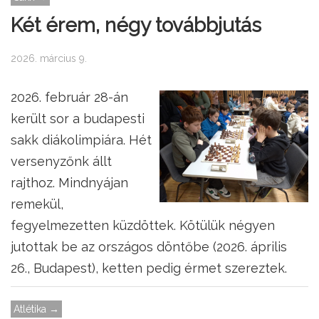
Két érem, négy továbbjutás
2026. március 9.
2026. február 28-án
került sor a budapesti
sakk diákolimpiára. Hét
versenyzőnk állt
rajthoz. Mindnyájan
remekül,
fegyelmezetten küzdöttek. Kötülük négyen
jutottak be az országos döntőbe (2026. április
26., Budapest), ketten pedig érmet szereztek.
Atlétika →