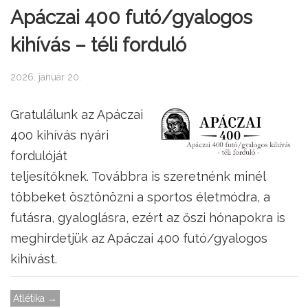
Apáczai 400 futó/gyalogos
kihívás – téli forduló
2026. január 20.
Gratulálunk az Apáczai
400 kihívás nyári
fordulóját
teljesítőknek. Továbbra is szeretnénk minél
többeket ösztönözni a sportos életmódra, a
futásra, gyaloglásra, ezért az őszi hónapokra is
meghirdetjük az Apáczai 400 futó/gyalogos
kihívást.
Atlétika →