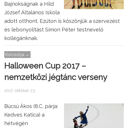
Bajnokságnak a Hild
József Általános Iskola
adott otthont. Ezúton is köszönjük a szervezést
és lebonyolítást Simon Péter testnevelő
kollégánknak.
Korcsolya →
Halloween Cup 2017 –
nemzetközi jégtánc verseny
2017. október 23.
Búcsú Ákos (8.C, párja:
Kedves Katica) a
hétvégén