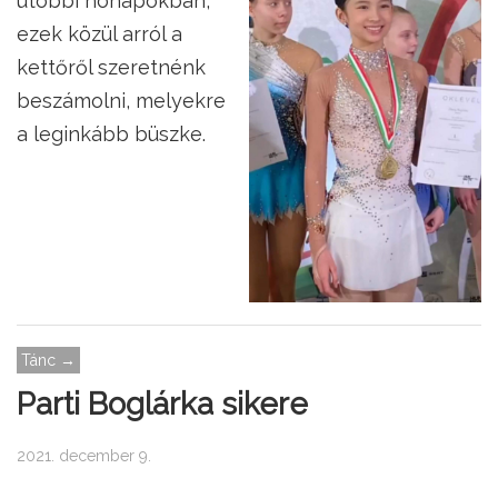
utóbbi hónapokban,
ezek közül arról a
kettőről szeretnénk
beszámolni, melyekre
a leginkább büszke.
Tánc →
Parti Boglárka sikere
2021. december 9.