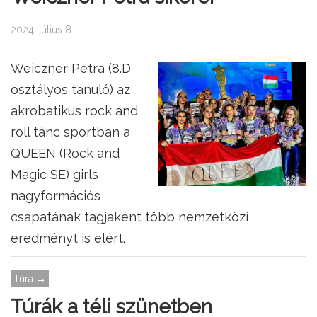
2024. július 8.
Weiczner Petra (8.D
osztályos tanuló) az
akrobatikus rock and
roll tánc sportban a
QUEEN (Rock and
Magic SE) girls
nagyformációs
csapatának tagjaként több nemzetközi
eredményt is elért.
Túra →
Túrák a téli szünetben