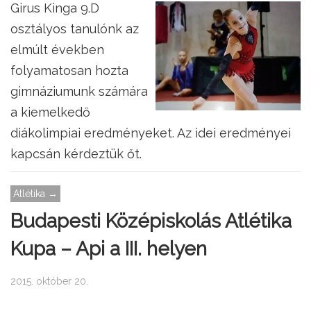
Girus Kinga 9.D
osztályos tanulónk az
elmúlt években
folyamatosan hozta
gimnáziumunk számára
a kiemelkedő
diákolimpiai eredményeket. Az idei eredményei
kapcsán kérdeztük őt.
Atlétika →
Budapesti Középiskolás Atlétika
Kupa – Api a III. helyen
2015. október 20.