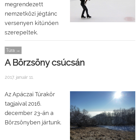
megrendezett
nemzetközi jégtánc
versenyen kitűnően
szerepeltek.
Túra →
A Börzsöny csúcsán
2017. január 11.
Az Apáczai Túrakör
tagjaival 2016.
december 23-án a
Börzsönyben jártunk.