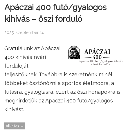
Apáczai 400 futó/gyalogos
kihívás – őszi forduló
2025. szeptember 14.
Gratulálunk az Apáczai
400 kihívás nyári
fordulóját
teljesítőknek. Továbbra is szeretnénk minél
többeket ösztönözni a sportos életmódra, a
futásra, gyaloglásra, ezért az őszi hónapokra is
meghirdetjük az Apáczai 400 futó/gyalogos
kihívást.
Atlétika →