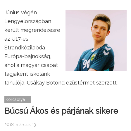
Június végén
Lengyelországban
került megrendezésre
az U17-es
Strandkézilabda
Európa-bajnokság,
ahol a magyar csapat
tagjaként iskolánk
tanulója, Csákay Botond ezüstérmet szerzett.
Korcsolya →
Búcsú Ákos és párjának sikere
2018. március 13.