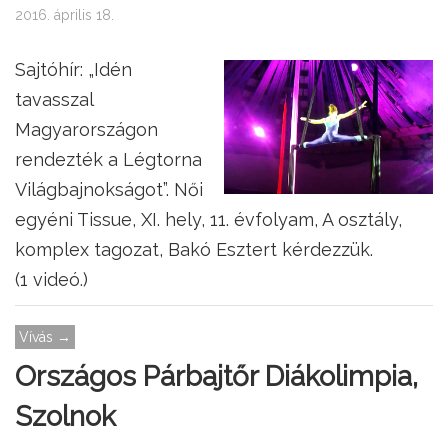
2016. április 18.
Sajtóhír: „Idén
tavasszal
Magyarországon
rendezték a Légtorna
Világbajnokságot”. Női
egyéni Tissue, XI. hely, 11. évfolyam, A osztály,
komplex tagozat, Bakó Esztert kérdezzük.
(1 videó.)
Vívás →
Országos Párbajtőr Diákolimpia,
Szolnok