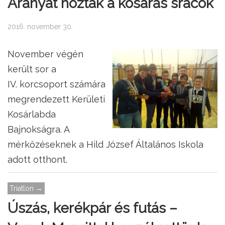
Aranyat hoztak a kosaras srácok
2016. november 30.
November végén
került sor a
IV. korcsoport számára
megrendezett Kerületi
Kosárlabda
Bajnokságra. A
mérkőzéseknek a Hild József Általános Iskola
adott otthont.
Triatlon →
Úszás, kerékpár és futás –