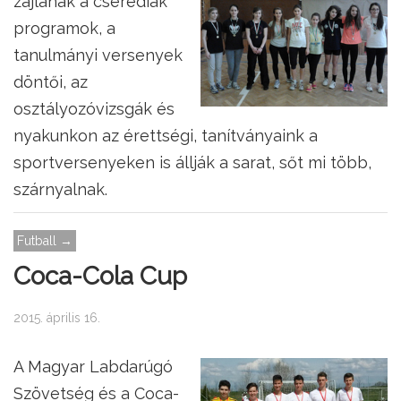
zajlanak a cserediák
programok, a
tanulmányi versenyek
döntői, az
osztályozóvizsgák és
nyakunkon az érettségi, tanítványaink a
sportversenyeken is állják a sarat, sőt mi több,
szárnyalnak.
Futball →
Coca-Cola Cup
2015. április 16.
A Magyar Labdarúgó
Szövetség és a Coca-