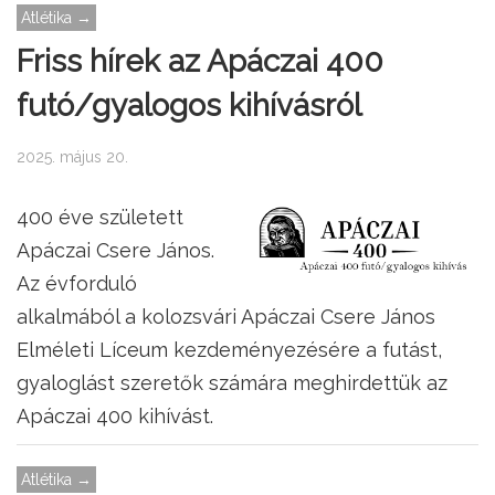
Atlétika →
Friss hírek az Apáczai 400
futó/gyalogos kihívásról
2025. május 20.
400 éve született
Apáczai Csere János.
Az évforduló
alkalmából a kolozsvári Apáczai Csere János
Elméleti Líceum kezdeményezésére a futást,
gyaloglást szeretők számára meghirdettük az
Apáczai 400 kihívást.
Atlétika →