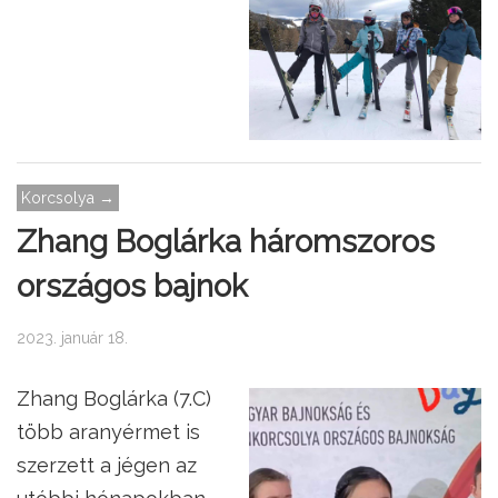
Korcsolya →
Zhang Boglárka háromszoros
országos bajnok
2023. január 18.
Zhang Boglárka (7.C)
több aranyérmet is
szerzett a jégen az