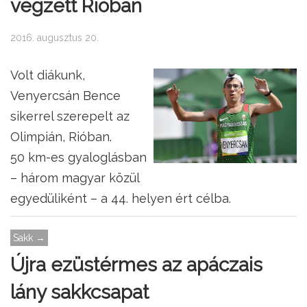
végzett Rióban
2016. augusztus 20.
Volt diákunk,
Venyercsán Bence
sikerrel szerepelt az
Olimpián, Rióban.
50 km-es gyaloglásban
– három magyar közül
egyedüliként – a 44. helyen ért célba.
Sakk →
Újra ezüstérmes az apáczais
lány sakkcsapat