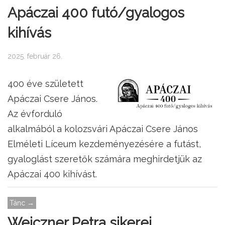
Apáczai 400 futó/gyalogos
kihívás
2025. február 26.
400 éve született
Apáczai Csere János.
Az évforduló
alkalmából a kolozsvári Apáczai Csere János
Elméleti Líceum kezdeményezésére a futást,
gyaloglást szeretők számára meghirdetjük az
Apáczai 400 kihívást.
Tánc →
Weiczner Petra sikerei