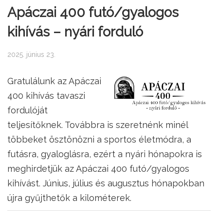
Apáczai 400 futó/gyalogos
kihívás – nyári forduló
2025. június 23.
Gratulálunk az Apáczai
400 kihívás tavaszi
fordulóját
teljesítőknek. Továbbra is szeretnénk minél
többeket ösztönözni a sportos életmódra, a
futásra, gyaloglásra, ezért a nyári hónapokra is
meghirdetjük az Apáczai 400 futó/gyalogos
kihívást. Június, július és augusztus hónapokban
újra gyűjthetők a kilométerek.