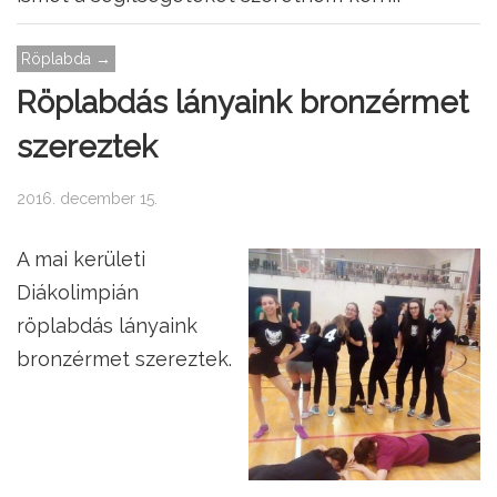
Röplabda →
Röplabdás lányaink bronzérmet
szereztek
2016. december 15.
A mai kerületi
Diákolimpián
röplabdás lányaink
bronzérmet szereztek.