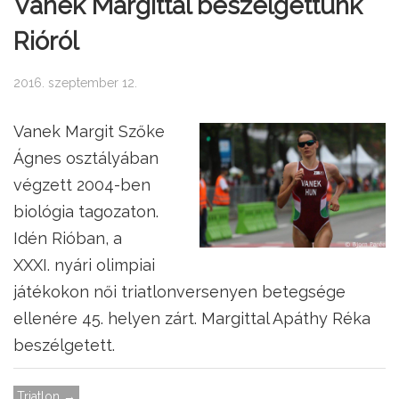
Vanek Margittal beszélgettünk
Rióról
2016. szeptember 12.
Vanek Margit Szőke
Ágnes osztályában
végzett 2004-ben
biológia tagozaton.
Idén Rióban, a
XXXI. nyári olimpiai
játékokon női triatlonversenyen betegsége
ellenére 45. helyen zárt. Margittal Apáthy Réka
beszélgetett.
Triatlon →