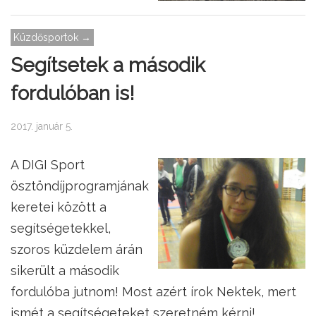
Küzdősportok →
Segítsetek a második
fordulóban is!
2017. január 5.
A DIGI Sport
ösztöndíjprogramjának
keretei között a
segítségetekkel,
szoros küzdelem árán
sikerült a második
fordulóba jutnom! Most azért írok Nektek, mert
ismét a segítségeteket szeretném kérni!