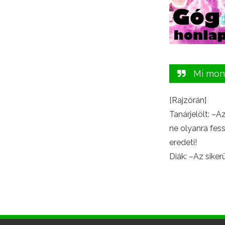
Mi mon
[Rajzórán]
Tanárjelölt: –A
ne olyanra fes
eredeti!
Diák: –Az sikerü