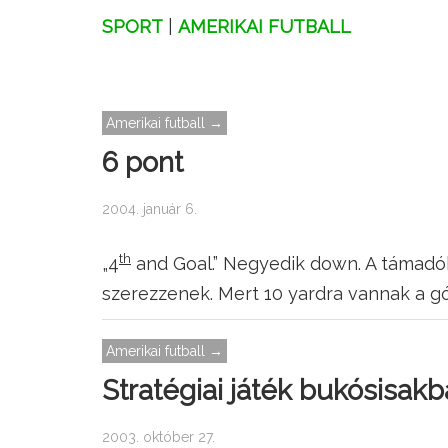
SPORT
|
AMERIKAI FUTBALL
Amerikai futball →
6 pont
2004. január 6.
th
„4
and Goal.” Negyedik down. A támadók
szerezzenek. Mert 10 yardra vannak a gó
Amerikai futball →
Stratégiai játék bukósisak
2003. október 27.