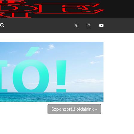
2026. augusztus 8. szombat
László
Szponzorált oldalaink