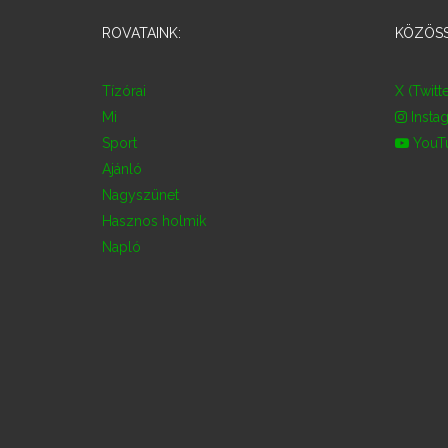
ROVATAINK:
KÖZÖSS
Tízórai
X (Twitte
Mi
Insta
Sport
YouT
Ajánló
Nagyszünet
Hasznos holmik
Napló