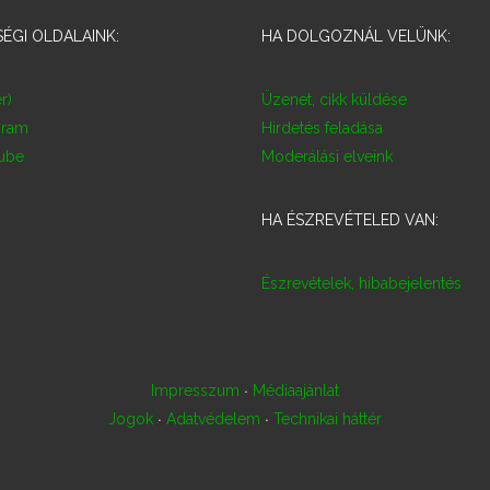
ÉGI OLDALAINK:
HA DOLGOZNÁL VELÜNK:
r)
Üzenet, cikk küldése
gram
Hirdetés feladása
ube
Moderálási elveink
HA ÉSZREVÉTELED VAN:
Észrevételek, hibabejelentés
·
Impresszum
Médiaajánlat
·
·
Jogok
Adatvédelem
Technikai háttér