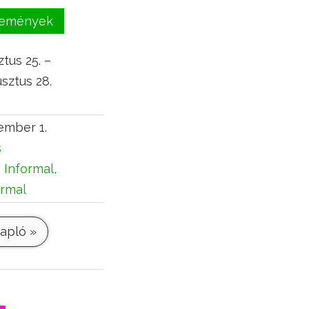
események
tus 25. –
sztus 28.
ember 1.
s
:
Informal,
ormal
apló »