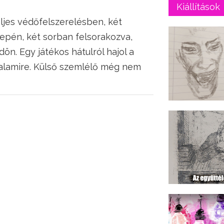
Kiállítások
eljes védőfelszerelésben, két
zepén, két sorban felsorakozva,
ön. Egy játékos hátulról hajol a
valamire. Külső szemlélő még nem