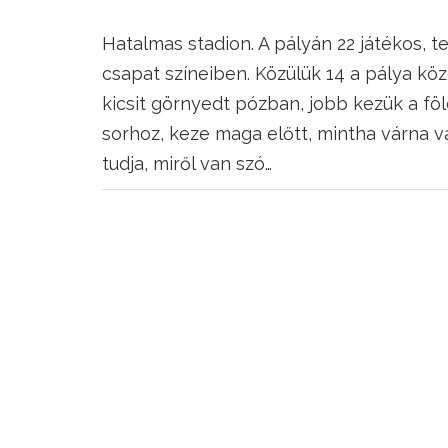
Hatalmas stadion. A pályán 22 játékos, t
csapat színeiben. Közülük 14 a pálya kö
kicsit görnyedt pózban, jobb kezük a föld
sorhoz, keze maga előtt, mintha várna 
tudja, miről van szó…