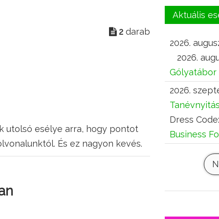
Aktuális 
2
darab
2026. augusz
2026. augu
Gólyatábor
2026. szept
Tanévnyitá
Dress Code
 utolsó esélye arra, hogy pontot
Business F
lvonalunktól. És ez nagyon kevés.
N
ban