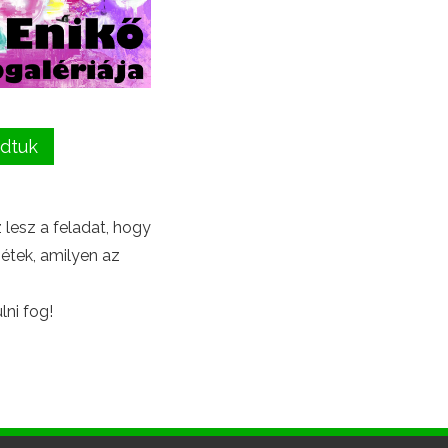
dtuk
z lesz a feladat, hogy
sétek, amilyen az
lni fog!