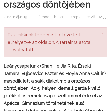
országos döntőjében
2014. május 19. | utolsó módosítás: 2020. szeptember 26., 02:35
×
Ez a cikkünk több mint fél éve lett
elhelyezve az oldalon. A tartalma azóta
elavulhatott!
Leánycsapatunk (Shan He Jia Rita, Érseki
Tamara, Vujosevics Eszter és Hoyle Anna Caitlin)
második lett a sakk diákolimpia országos
döntőjében! Az 5. helyen kiemelt gárda kiváló
játékkal és remek csapatszellemmel érte el az
Apáczai Gimnázium történetének első
lánycsapat dobogós helyét. A 13. helyről induló