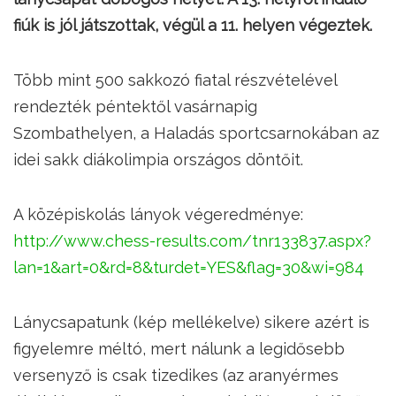
fiúk is jól játszottak, végül a 11. helyen végeztek.
Több mint 500 sakkozó fiatal részvételével
rendezték péntektől vasárnapig
Szombathelyen, a Haladás sportcsarnokában az
idei sakk diákolimpia országos döntőit.
A középiskolás lányok végeredménye:
http://www.chess-results.com/tnr133837.aspx?
lan=1&art=0&rd=8&turdet=YES&flag=30&wi=984
Lánycsapatunk (kép mellékelve) sikere azért is
figyelemre méltó, mert nálunk a legidősebb
versenyző is csak tizedikes (az aranyérmes