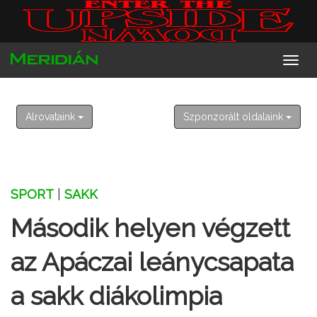
2026. augusztus 8. szombat
László
Alrovataink
Szponzorált oldalaink
SPORT
|
SAKK
Második helyen végzett
az Apáczai leánycsapata
a sakk diákolimpia