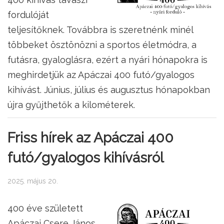
fordulóját
teljesítőknek. Továbbra is szeretnénk minél
többeket ösztönözni a sportos életmódra, a
futásra, gyaloglásra, ezért a nyári hónapokra is
meghirdetjük az Apáczai 400 futó/gyalogos
kihívást. Június, július és augusztus hónapokban
újra gyűjthetők a kilométerek.
Friss hírek az Apáczai 400
futó/gyalogos kihívásról
2025. május 20.
400 éve született
Apáczai Csere János.