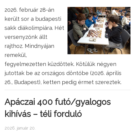
2026. február 28-án
került sor a budapesti
sakk diákolimpiára. Hét
versenyzőnk állt
rajthoz. Mindnyájan
remekül,
fegyelmezetten küzdöttek. Kötülük négyen
jutottak be az országos döntőbe (2026. április
26., Budapest), ketten pedig érmet szereztek.
Apáczai 400 futó/gyalogos
kihívás – téli forduló
2026. január 20.