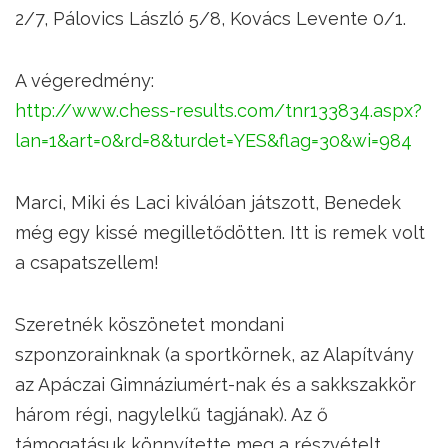
2/7, Pálovics László 5/8, Kovács Levente 0/1.
A végeredmény:
http://www.chess-results.com/tnr133834.aspx?
lan=1&art=0&rd=8&turdet=YES&flag=30&wi=984
Marci, Miki és Laci kiválóan játszott, Benedek
még egy kissé megilletődötten. Itt is remek volt
a csapatszellem!
Szeretnék köszönetet mondani
szponzorainknak (a sportkörnek, az Alapítvány
az Apáczai Gimnáziumért-nak és a sakkszakkör
három régi, nagylelkű tagjának). Az ő
támogatásuk könnyítette meg a részvételt.