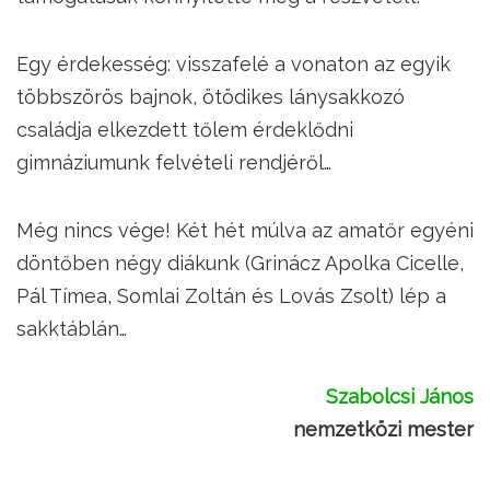
Egy érdekesség: visszafelé a vonaton az egyik
többszörös bajnok, ötödikes lánysakkozó
családja elkezdett tőlem érdeklődni
gimnáziumunk felvételi rendjéről…
Még nincs vége! Két hét múlva az amatőr egyéni
döntőben négy diákunk (Grinácz Apolka Cicelle,
Pál Tímea, Somlai Zoltán és Lovás Zsolt) lép a
sakktáblán…
Szabolcsi János
nemzetközi mester