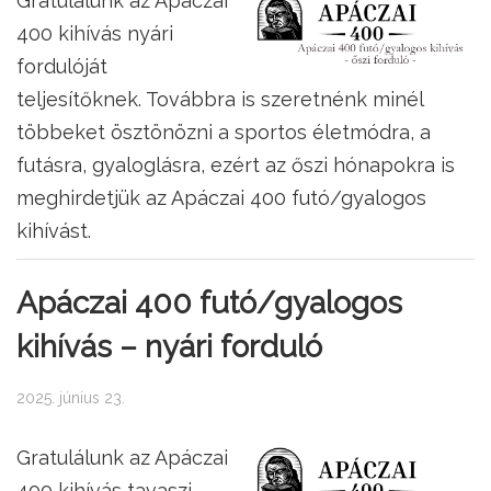
Gratulálunk az Apáczai
400 kihívás nyári
fordulóját
teljesítőknek. Továbbra is szeretnénk minél
többeket ösztönözni a sportos életmódra, a
futásra, gyaloglásra, ezért az őszi hónapokra is
meghirdetjük az Apáczai 400 futó/gyalogos
kihívást.
Apáczai 400 futó/gyalogos
kihívás – nyári forduló
2025. június 23.
Gratulálunk az Apáczai
400 kihívás tavaszi