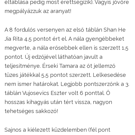
éltáblása pedig most érettségizik). Vagyis jövőre
megpályázzuk az aranyat!
A 8 fordulós versenyen az első táblán Shan He
Jia Rita 4,5 pontot ért el. A nála gyengébbeket
megverte, a nála erősebbek ellen is szerzett 1,5
pontot. Új edzőjével láthatóan javult a
teljesítménye. Érseki Tamara az őt jellemző
tüzes játékkal 5,5 pontot szerzett. Lelkesedése
nem ismer határokat. Legjobb pontszerzőnk a 3.
táblán Vujosevics Eszter volt 6 ponttal. Ő
hosszas kihagyás után tért vissza, nagyon
tehetséges sakkozó!
Sajnos a kiélezett küzdelemben (fél pont