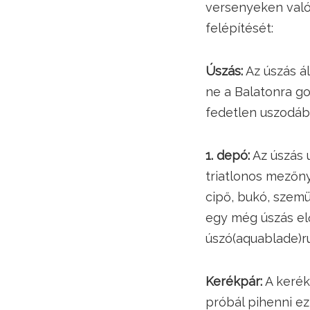
versenyeken való
felépítését:
Úszás:
Az úszás ál
ne a Balatonra go
fedetlen uszodában
1. depó:
Az úszás 
triatlonos mezőny
cipő, bukó, szemü
egy még úszás el
úszó(aquablade)r
Kerékpár:
A kerékp
próbál pihenni ez