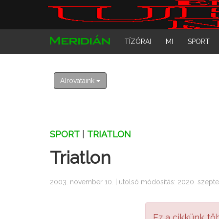
TÍZÓRAI
MI
SPORT
Alrovataink
SPORT
|
TRIATLON
Triatlon
2003. november 10. | utolsó módosítás: 2020. szepte
Ez a cikkünk tö