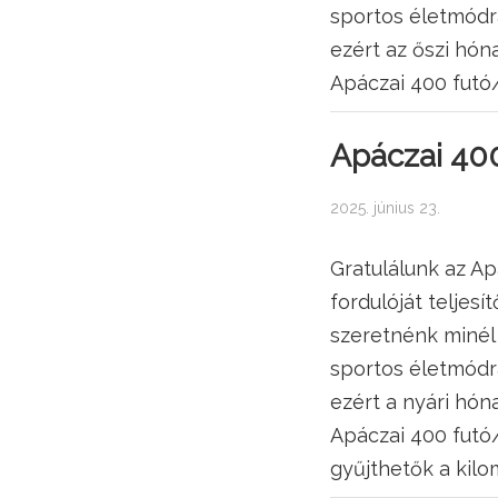
sportos életmódra
ezért az őszi hón
Apáczai 400 futó/
Apáczai 400
2025. június 23.
Gratulálunk az Ap
fordulóját teljesí
szeretnénk minél
sportos életmódra
ezért a nyári hón
Apáczai 400 futó/
gyűjthetők a kilo