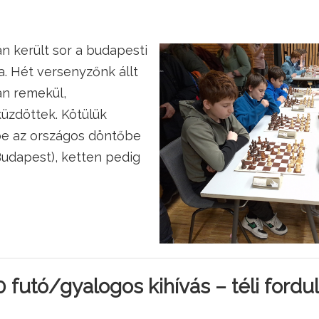
án került sor a budapesti
a. Hét versenyzőnk állt
an remekül,
üzdöttek. Kötülük
be az országos döntőbe
, Budapest), ketten pedig
 futó/gyalogos kihívás – téli fordu