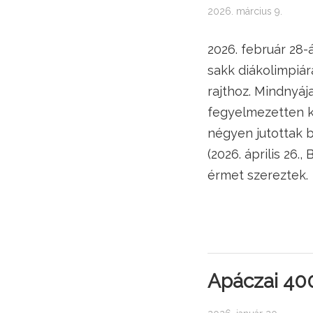
2026. március 9.
2026. február 28-
sakk diákolimpiár
rajthoz. Mindnyáj
fegyelmezetten k
négyen jutottak 
(2026. április 26.
érmet szereztek.
Apáczai 400