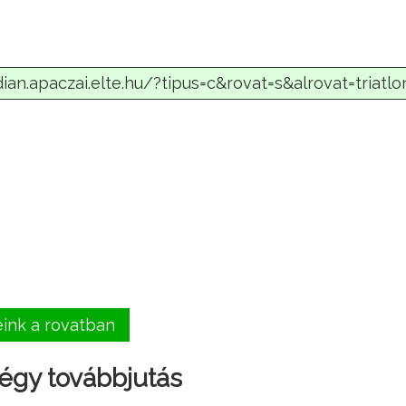
eink a rovatban
égy továbbjutás