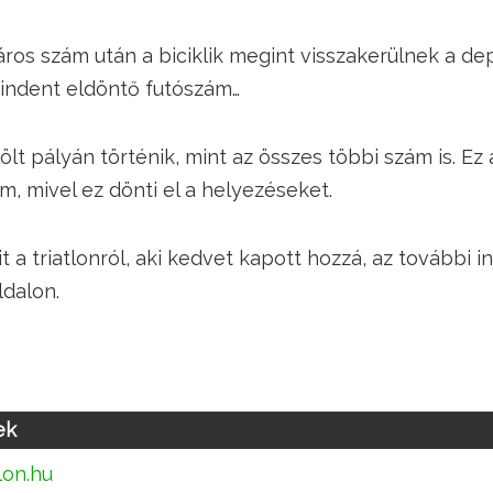
ros szám után a biciklik megint visszakerülnek a de
indent eldöntő futószám…
lölt pályán történik, mint az összes többi szám is. Ez
, mivel ez dönti el a helyezéseket.
 a triatlonról, aki kedvet kapott hozzá, az további i
dalon.
ek
lon.hu