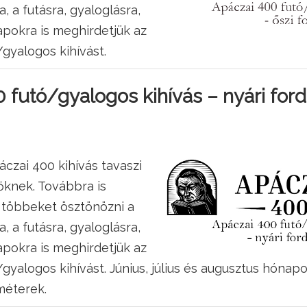
, a futásra, gyaloglásra,
apokra is meghirdetjük az
gyalogos kihívást.
 futó/gyalogos kihívás – nyári ford
áczai 400 kihívás tavaszi
tőknek. Továbbra is
 többeket ösztönözni a
, a futásra, gyaloglásra,
apokra is meghirdetjük az
gyalogos kihívást. Június, július és augusztus hónap
méterek.