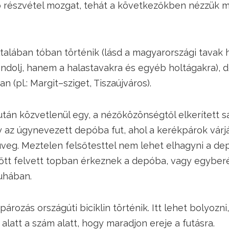
 részvétel mozgat, tehát a következőkben nézzük 
talában tóban történik (lásd a magyarországi tavak he
ndolj, hanem a halastavakra és egyéb holtágakra), d
 (pl.: Margit–sziget, Tiszaújváros).
után közvetlenül egy, a nézőközönségtől elkerített s
 az úgynevezett depóba fut, ahol a kerékpárok várj
veg. Meztelen felsőtesttel nem lehet elhagyni a depó
őtt felvett topban érkeznek a depóba, vagy egyber
uhában.
ározás országúti biciklin történik. Itt lehet bolyozn
 alatt a szám alatt, hogy maradjon ereje a futásra.