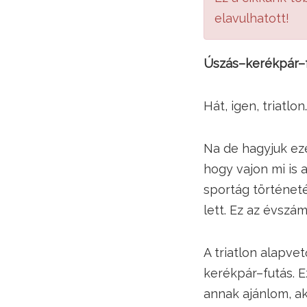
elavulhatott!
Úszás–kerékpár–fu
Hát, igen, triatlo
Na de hagyjuk eze
hogy vajon mi is 
sportág történeté
lett. Ez az évszá
A triatlon alapv
kerékpár–futás. E
annak ajánlom, ak