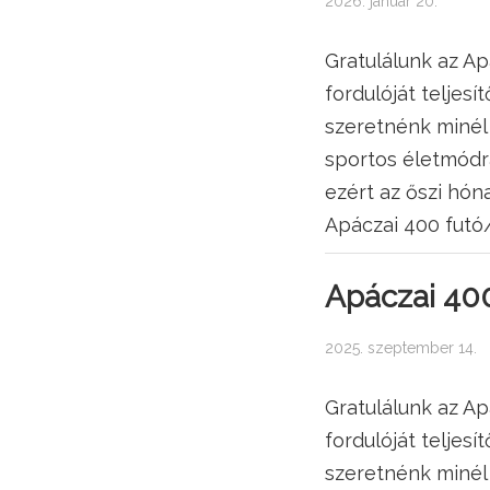
2026. január 20.
Gratulálunk az Ap
fordulóját teljesí
szeretnénk minél
sportos életmódra
ezért az őszi hón
Apáczai 400 futó/
Apáczai 400
2025. szeptember 14.
Gratulálunk az Ap
fordulóját teljesí
szeretnénk minél