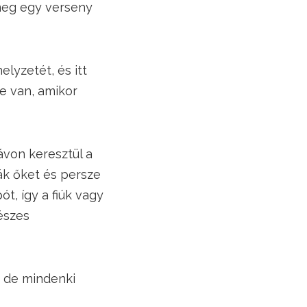
meg egy verseny
lyzetét, és itt
e van, amikor
ávon keresztül a
ák őket és persze
t, így a fiúk vagy
észes
i, de mindenki