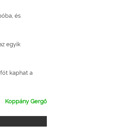
póba, és
 az egyik
nfót kaphat a
Koppány Gergő