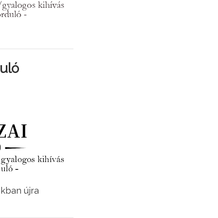
uló
okban újra