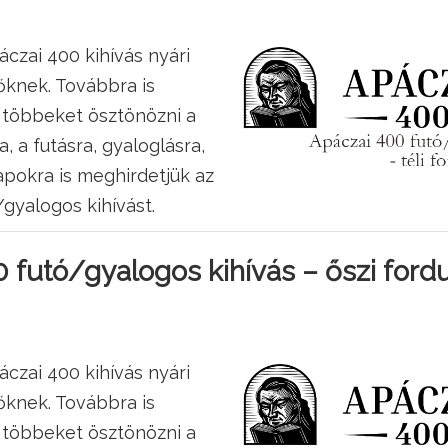
áczai 400 kihívás nyári
tőknek. Továbbra is
 többeket ösztönözni a
, a futásra, gyaloglásra,
apokra is meghirdetjük az
gyalogos kihívást.
 futó/gyalogos kihívás – őszi ford
áczai 400 kihívás nyári
tőknek. Továbbra is
 többeket ösztönözni a