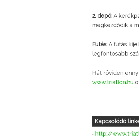
2. depó:
A kerékpá
megkezdődik a m
Futás:
A futás kije
legfontosabb szám
Hát röviden ennyit
www.triatlon.hu
ol
Kapcsolódó link
http://www.triat