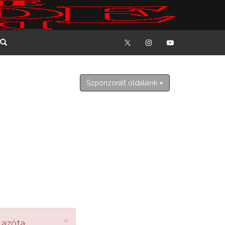
2026. augusztus 8. szombat
László
Szponzorált oldalaink
×
 azóta