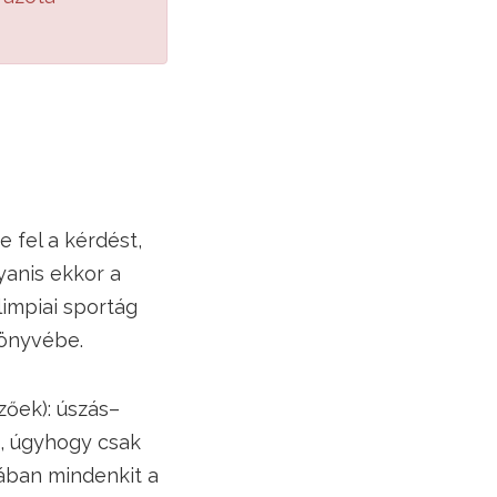
 fel a kérdést,
yanis ekkor a
limpiai sportág
könyvébe.
zőek): úszás–
e, úgyhogy csak
lában mindenkit a