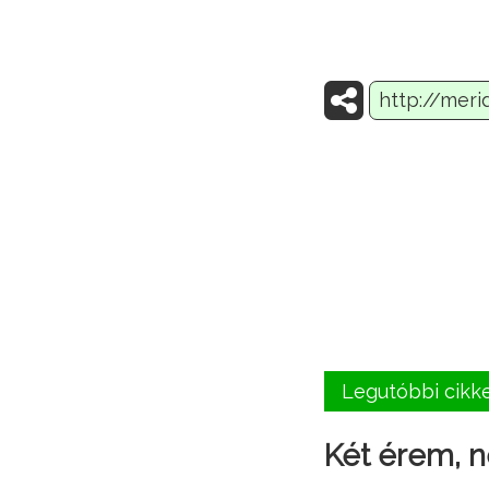
Legutóbbi cikk
Két érem, n