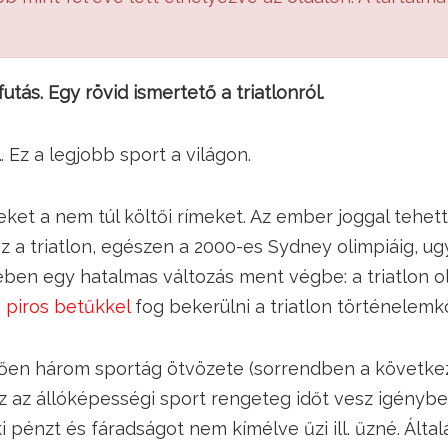
tás. Egy rövid ismertető a triatlonról.
n… Ez a legjobb sport a világon.
ket a nem túl költői rímeket. Az ember joggal tehette
az a triatlon, egészen a 2000-es Sydney olimpiáig, ug
ben egy hatalmas változás ment végbe: a triatlon o
m
piros betűkkel
fog bekerülni a triatlon történelem
etően három sportág ötvözete (sorrendben a követke
z az állóképességi sport rengeteg időt vesz igényb
i pénzt és fáradságot nem kímélve űzi ill. űzné. Álta