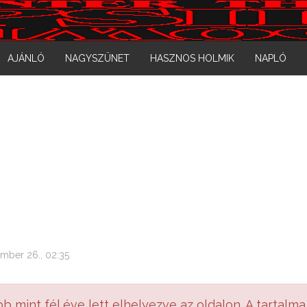
AJÁNLÓ
NAGYSZÜNET
HASZNOS HOLMIK
NAPLÓ
mber 26., 02:35
bb mint fél éve lett elhelyezve az oldalon. A tartalma