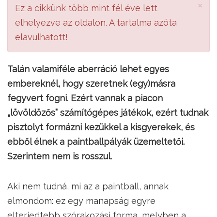
×
Ez a cikkünk több mint fél éve lett
elhelyezve az oldalon. A tartalma azóta
elavulhatott!
Talán valamiféle aberráció lehet egyes
embereknél, hogy szeretnek (egy)másra
fegyvert fogni. Ezért vannak a piacon
„lövöldözős” számítógépes játékok, ezért tudnak
pisztolyt formázni kezükkel a kisgyerekek, és
ebből élnek a paintballpályák üzemeltetői.
Szerintem nem is rosszul.
Aki nem tudná, mi az a paintball, annak
elmondom: ez egy manapság egyre
elterjedtebb szórakozási forma, melyben a