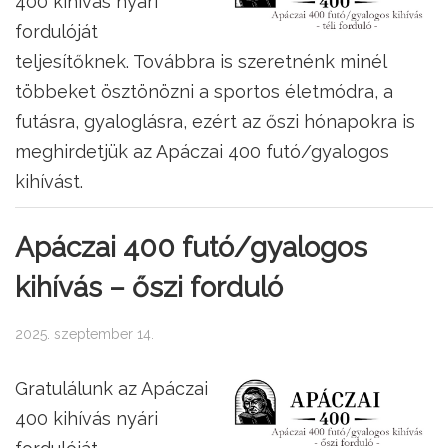
400 kihívás nyári
fordulóját
teljesítőknek. Továbbra is szeretnénk minél
többeket ösztönözni a sportos életmódra, a
futásra, gyaloglásra, ezért az őszi hónapokra is
meghirdetjük az Apáczai 400 futó/gyalogos
kihívást.
Apáczai 400 futó/gyalogos
kihívás – őszi forduló
2025. szeptember 14.
Gratulálunk az Apáczai
400 kihívás nyári