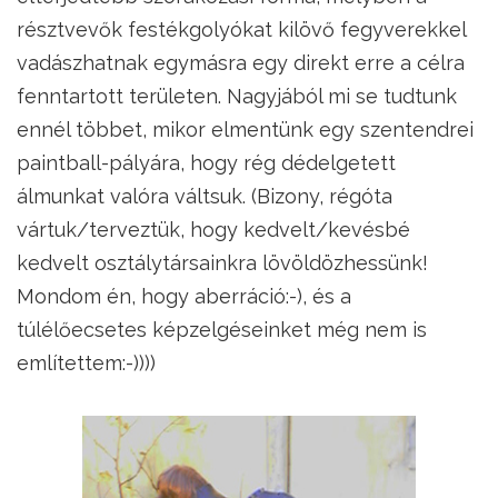
résztvevők festékgolyókat kilövő fegyverekkel
vadászhatnak egymásra egy direkt erre a célra
fenntartott területen. Nagyjából mi se tudtunk
ennél többet, mikor elmentünk egy szentendrei
paintball-pályára, hogy rég dédelgetett
álmunkat valóra váltsuk. (Bizony, régóta
vártuk/terveztük, hogy kedvelt/kevésbé
kedvelt osztálytársainkra lövöldözhessünk!
Mondom én, hogy aberráció:-), és a
túlélőecsetes képzelgéseinket még nem is
említettem:-))))