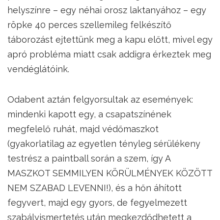
helyszínre – egy néhai orosz laktanyához – egy
röpke 40 perces szellemileg felkészítő
táborozást ejtettünk meg a kapu előtt, mivel egy
apró probléma miatt csak addigra érkeztek meg
vendéglátóink.
Odabent aztán felgyorsultak az események:
mindenki kapott egy, a csapatszínének
megfelelő ruhát, majd védőmaszkot
(gyakorlatilag az egyetlen tényleg sérülékeny
testrész a paintball során a szem, így A
MASZKOT SEMMILYEN KÖRÜLMÉNYEK KÖZÖTT
NEM SZABAD LEVENNI!), és a hőn áhított
fegyvert, majd egy gyors, de fegyelmezett
szabályismertetés után megkezdődhetett a