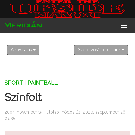
2026. augusztus 10. hétfő
Lőrinc
Alrovataink
Szponzorált oldalaink
SPORT
|
PAINTBALL
Színfolt
2004. november 19. | utolsó módosítás: 2020. szeptember 26.,
02:35