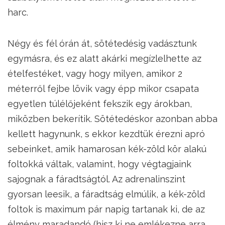
harc.
Négy és fél órán át, sötétedésig vadásztunk
egymásra, és ez alatt akárki megízlelhette az
ételfestéket, vagy hogy milyen, amikor 2
méterről fejbe lövik vagy épp mikor csapata
egyetlen túlélőjeként fekszik egy árokban,
miközben bekerítik. Sötétedéskor azonban abba
kellett hagynunk, s ekkor kezdtük érezni apró
sebeinket, amik hamarosan kék-zöld kör alakú
foltokká váltak, valamint, hogy végtagjaink
sajognak a fáradtságtól. Az adrenalinszint
gyorsan leesik, a fáradtság elmúlik, a kék-zöld
foltok is maximum pár napig tartanak ki, de az
élmény maradandó (hisz ki ne emlékezne arra,