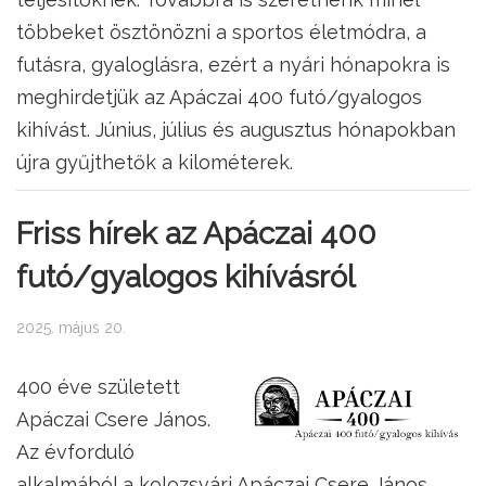
többeket ösztönözni a sportos életmódra, a
futásra, gyaloglásra, ezért a nyári hónapokra is
meghirdetjük az Apáczai 400 futó/gyalogos
kihívást. Június, július és augusztus hónapokban
újra gyűjthetők a kilométerek.
Friss hírek az Apáczai 400
futó/gyalogos kihívásról
2025. május 20.
400 éve született
Apáczai Csere János.
Az évforduló
alkalmából a kolozsvári Apáczai Csere János