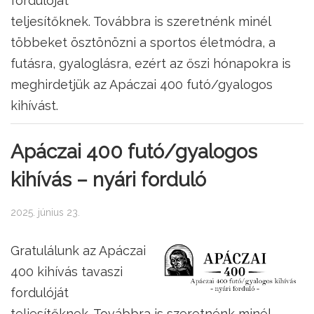
fordulóját
teljesítőknek. Továbbra is szeretnénk minél
többeket ösztönözni a sportos életmódra, a
futásra, gyaloglásra, ezért az őszi hónapokra is
meghirdetjük az Apáczai 400 futó/gyalogos
kihívást.
Apáczai 400 futó/gyalogos
kihívás – nyári forduló
2025. június 23.
Gratulálunk az Apáczai
400 kihívás tavaszi
fordulóját
teljesítőknek. Továbbra is szeretnénk minél