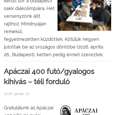
került sor a budapesti
sakk diákolimpiára. Hét
versenyzőnk állt
rajthoz. Mindnyájan
remekül,
fegyelmezetten küzdöttek. Kötülük négyen
jutottak be az országos döntőbe (2026. április
26., Budapest), ketten pedig érmet szereztek.
Apáczai 400 futó/gyalogos
kihívás – téli forduló
2026. január 20.
Gratulálunk az Apáczai