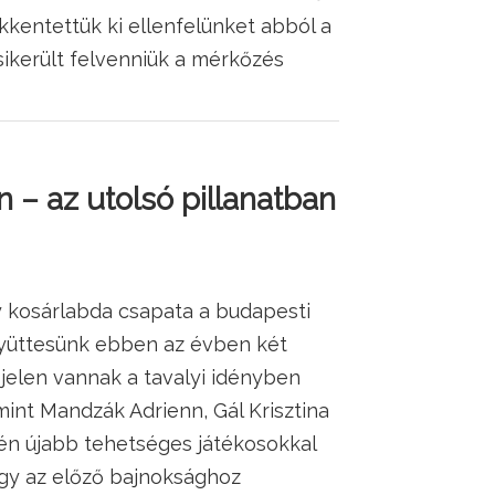
kentettük ki ellenfelünket abból a
sikerült felvenniük a mérkőzés
– az utolsó pillanatban
 kosárlabda csapata a budapesti
gyüttesünk ebben az évben két
 jelen vannak a tavalyi idényben
nt Mandzák Adrienn, Gál Krisztina
dén újabb tehetséges játékosokkal
gy az előző bajnoksághoz