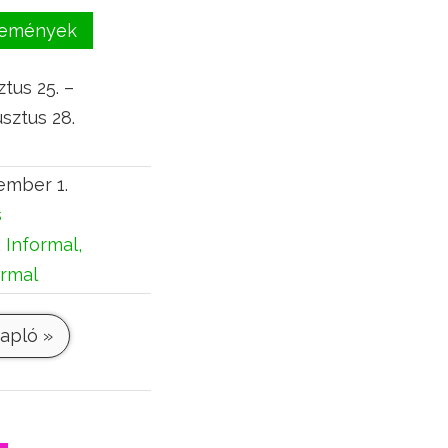
események
tus 25. –
sztus 28.
ember 1.
s
:
Informal,
ormal
apló »