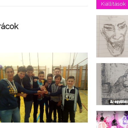
Kiállítások
rácok