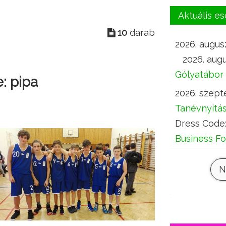
Aktuális 
10
darab
2026. augusz
2026. augu
Gólyatábor
: pipa
2026. szept
Tanévnyitá
Dress Code
Business F
N