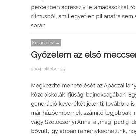
percekben agresszív letámadásokkal zök
ritmusból, amit egyetlen pillanatra sem 
során.
Kosárlabda →
Győzelem az első meccsen 
2004. október 25.
Megkezdte menetelését az Apáczai lány
középiskolák ifjúsági bajnokságában. E
generáció keverékét jelenti: továbbra is
már húzóembernek számító legjobbak, mi
vagy Szelecsényi Anna, a „mag” pedig i
bővült, így abban reménykedhetünk, ho