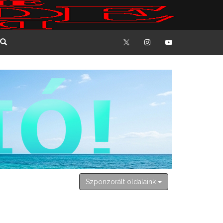
2026. augusztus 7. péntek
Ibolya
Szponzorált oldalaink