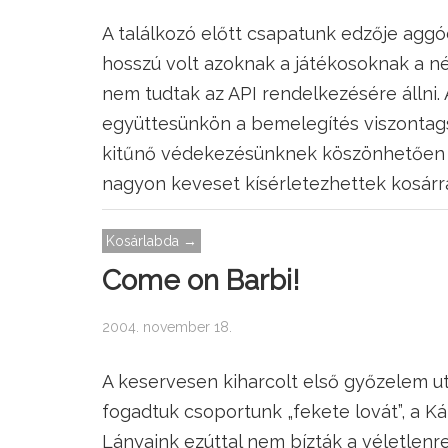
A találkozó előtt csapatunk edzője aggó
hosszú volt azoknak a játékosoknak a név
nem tudtak az API rendelkezésére állni
együttesünkön a bemelegítés viszontag
kitűnő védekezésünknek köszönhetően 
nagyon keveset kísérletezhettek kosárr
Kosárlabda →
Come on Barbi!
2004. november 18.
A keservesen kiharcolt első győzelem ut
fogadtuk csoportunk „fekete lovát”, a K
Lányaink ezúttal nem bízták a véletlenr