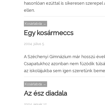
hasonlóan ezúttal is sikeresen szerepel 
ellen.
Kosárlabda →
Egy kosármeccs
2004. július 5.
A Széchenyi Gimnázium már hosszú évek 
Csapatukhoz azonban nem fűződik túlsá
az iskolájukba sem igen szeretünk bemenni
Kosárlabda →
Az ész diadala
2004. január 12.