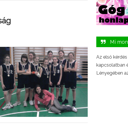
ság
Mi mon
Az első kérdés
kapcsolatban é
Lényegében az,