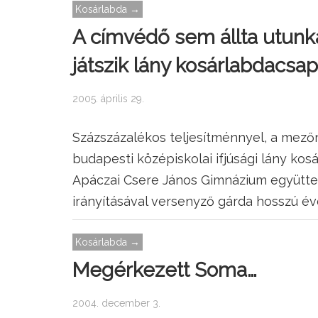
Kosárlabda →
A címvédő sem állta utunka
játszik lány kosárlabdacsa
2005. április 29.
Százszázalékos teljesítménnyel, a mezőn
budapesti középiskolai ifjúsági lány kos
Apáczai Csere János Gimnázium együttes
irányításával versenyző gárda hosszú évek
Kosárlabda →
Megérkezett Soma…
2004. december 3.