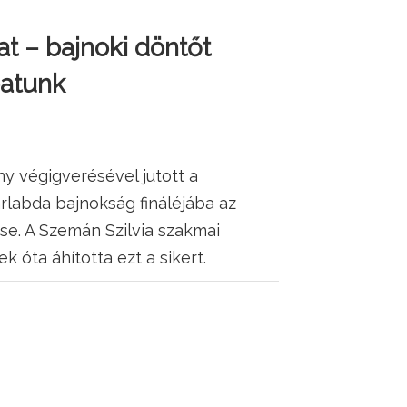
t – bajnoki döntőt
patunk
y végigverésével jutott a
árlabda bajnokság fináléjába az
e. A Szemán Szilvia szakmai
 óta áhította ezt a sikert.