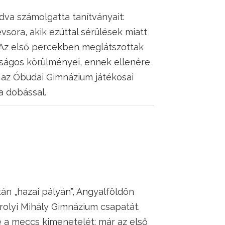
dva számolgatta tanítványait:
sora, akik ezúttal sérülések miatt
. Az első percekben meglátszottak
ságos körülményei, ennek ellenére
az Óbudai Gimnázium játékosai
a dobással.
án „hazai pályán”, Angyalföldön
árolyi Mihály Gimnázium csapatát.
e a meccs kimenetelét: már az első