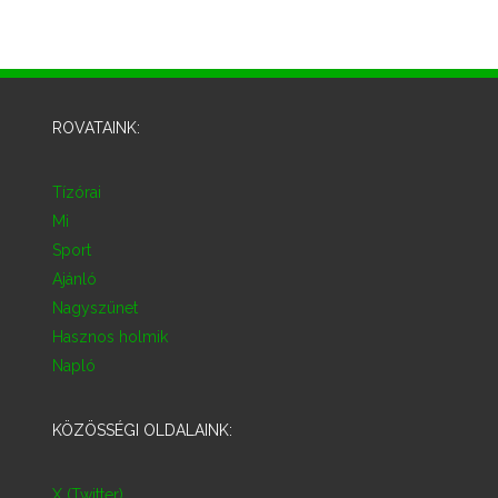
ROVATAINK:
Tízórai
Mi
Sport
Ajánló
Nagyszünet
Hasznos holmik
Napló
KÖZÖSSÉGI OLDALAINK:
X (Twitter)