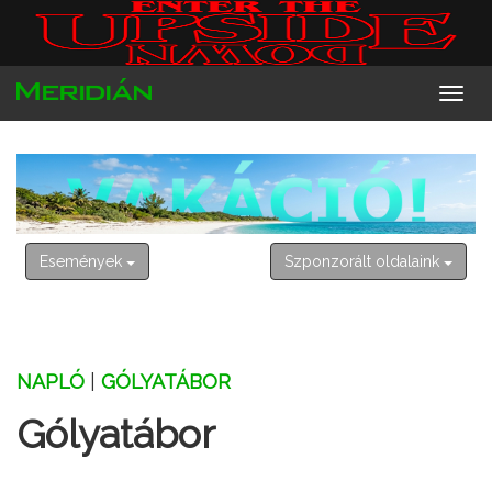
2026. augusztus 9. vasárnap
Emőd
Események
Szponzorált oldalaink
NAPLÓ
|
GÓLYATÁBOR
Gólyatábor