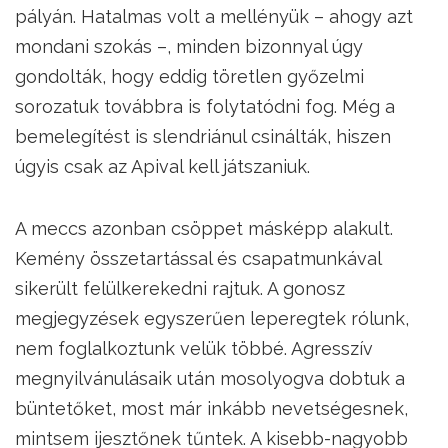
pályán. Hatalmas volt a mellényük – ahogy azt
mondani szokás –, minden bizonnyal úgy
gondolták, hogy eddig töretlen győzelmi
sorozatuk továbbra is folytatódni fog. Még a
bemelegítést is slendriánul csinálták, hiszen
úgyis csak az Apival kell játszaniuk.
A meccs azonban csöppet másképp alakult.
Kemény összetartással és csapatmunkával
sikerült felülkerekedni rajtuk. A gonosz
megjegyzések egyszerűen leperegtek rólunk,
nem foglalkoztunk velük többé. Agresszív
megnyilvánulásaik után mosolyogva dobtuk a
büntetőket, most már inkább nevetségesnek,
mintsem ijesztőnek tűntek. A kisebb-nagyobb