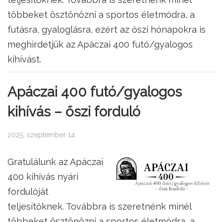
többeket ösztönözni a sportos életmódra, a
futásra, gyaloglásra, ezért az őszi hónapokra is
meghirdetjük az Apáczai 400 futó/gyalogos
kihívást.
Apáczai 400 futó/gyalogos
kihívás – őszi forduló
2025. szeptember 14.
Gratulálunk az Apáczai
400 kihívás nyári
fordulóját
teljesítőknek. Továbbra is szeretnénk minél
többeket ösztönözni a sportos életmódra, a