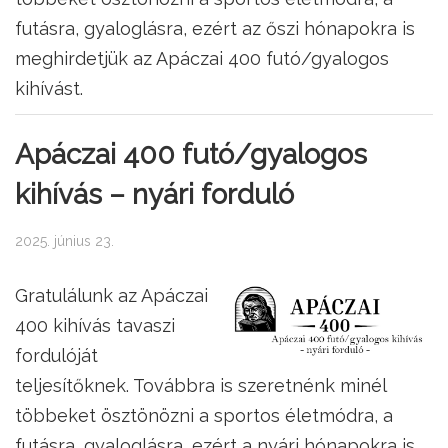
futásra, gyaloglásra, ezért az őszi hónapokra is
meghirdetjük az Apáczai 400 futó/gyalogos
kihívást.
Apáczai 400 futó/gyalogos
kihívás – nyári forduló
2025. június 23.
Gratulálunk az Apáczai
400 kihívás tavaszi
fordulóját
teljesítőknek. Továbbra is szeretnénk minél
többeket ösztönözni a sportos életmódra, a
futásra, gyaloglásra, ezért a nyári hónapokra is