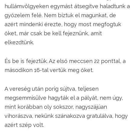
hullámvölgyeken egymást átsegítve haladtunk a
győzelem felé. Nem bíztuk el magunkat, de
azért mindenki érezte, hogy most megfogtuk
őket, már csak be kell fejeznünk, amit
elkezdtünk.
És be is fejeztük. Az első meccsen 22 ponttal, a
másodikon 16-tal vertük meg őket.
A vereség után porig sújtva, teljesen
megsemmisülve hagyták el a pályát, nem úgy,
mint korábban oly sokszor, nagyszájúan
vihorászva, nekünk szánakozva gratulálva, hogy
azért szép volt.