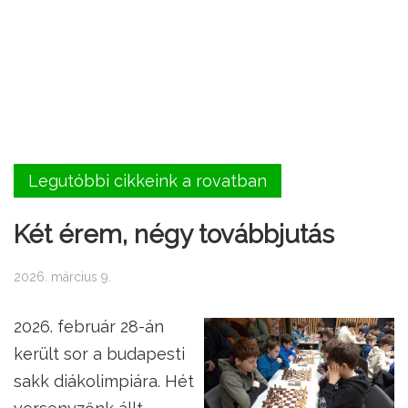
Legutóbbi cikkeink a rovatban
Két érem, négy továbbjutás
2026. március 9.
2026. február 28-án
került sor a budapesti
sakk diákolimpiára. Hét