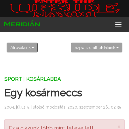
2026. augusztus 8. szombat
László
Alrovataink
Szponzorált oldalaink
SPORT
|
KOSÁRLABDA
Egy kosármeccs
2004. július 5. | utolsó módosítás: 2020. szeptember 26., 02:35
×
Ez a cikkünk több mint fél éve lett