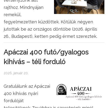
versenyzőnk állt
rajthoz. Mindnyájan
remekül,
fegyelmezetten küzdöttek. Kötülük négyen
jutottak be az országos döntőbe (2026. április
26., Budapest), ketten pedig érmet szereztek.
Apáczai 400 futó/gyalogos
kihívás – téli forduló
2026. január 20.
Gratulálunk az Apáczai
400 kihívás nyári
fordulóját
teljesítőknek. Továbbra is szeretnénk minél