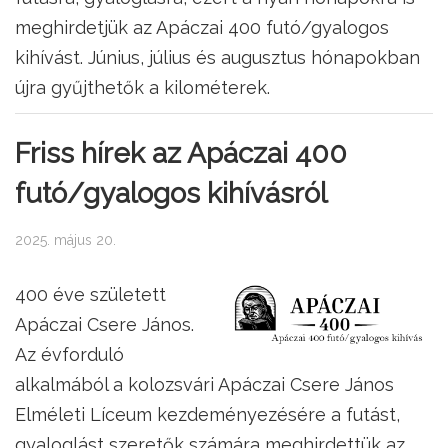
meghirdetjük az Apáczai 400 futó/gyalogos
kihívást. Június, július és augusztus hónapokban
újra gyűjthetők a kilométerek.
Friss hírek az Apáczai 400
futó/gyalogos kihívásról
2025. május 20.
400 éve született
Apáczai Csere János.
Az évforduló
alkalmából a kolozsvári Apáczai Csere János
Elméleti Líceum kezdeményezésére a futást,
gyaloglást szeretők számára meghirdettük az