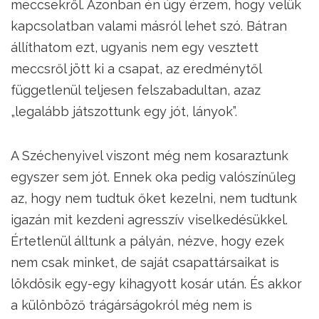
meccsekről. Azonban én úgy érzem, hogy velük
kapcsolatban valami másról lehet szó. Bátran
állíthatom ezt, ugyanis nem egy vesztett
meccsről jött ki a csapat, az eredménytől
függetlenül teljesen felszabadultan, azaz
„legalább játszottunk egy jót, lányok”.
A Széchenyivel viszont még nem kosaraztunk
egyszer sem jót. Ennek oka pedig valószínűleg
az, hogy nem tudtuk őket kezelni, nem tudtunk
igazán mit kezdeni agresszív viselkedésükkel.
Értetlenül álltunk a pályán, nézve, hogy ezek
nem csak minket, de saját csapattársaikat is
lökdösik egy-egy kihagyott kosár után. És akkor
a különböző trágárságokról még nem is