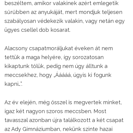
beszéltem, amikor valakinek azért emlegetik
sűrűbben az anyukáját, mert mondjuk teljesen
szabályosan védekezik valakin, vagy netán egy
ügyes csellel dob kosarat.
Alacsony csapatmoráljukat éveken át nem
tettük a maga helyére, így sorozatosan
kikaptunk tőlük, pedig nem úgy álltunk a
meccsekhez, hogy „Ááááá, úgyis ki fogunk
kapni…”.
Az év elején, még ősszel is megvertek minket,
igaz két nagyon szoros meccsben. Most
tavasszal azonban újra találkozott a két csapat
az Ady Gimnáziumban, nekünk szinte hazai