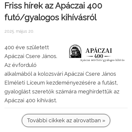
Friss hírek az Apáczai 400
futó/gyalogos kihívásról
2025. május 20.
400 éve született
Apáczai Csere János.
Az évforduló
alkalmából a kolozsvári Apáczai Csere János
Elméleti Líceum kezdeményezésére a futást,
gyaloglást szeretők számára meghirdettük az
Apáczai 400 kihívást.
További cikkek az alrovatban »