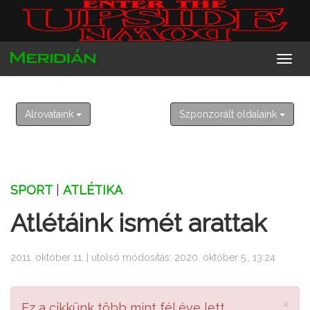
2026. augusztus 7. péntek
Ibolya
Alrovataink
Szponzorált oldalaink
SPORT
|
ATLÉTIKA
Atlétáink ismét arattak
2011. október 11. | utolsó módosítás: 2020. október 5., 13:24
×
Ez a cikkünk több mint fél éve lett