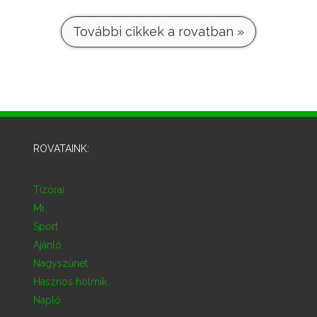
További cikkek a rovatban »
ROVATAINK:
Tízórai
Mi
Sport
Ajánló
Nagyszünet
Hasznos holmik
Napló