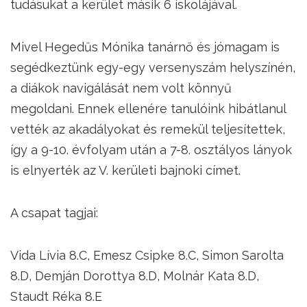
tudásukat a kerület másik 6 iskolájával.
Mivel Hegedűs Mónika tanárnő és jómagam is
segédkeztünk egy-egy versenyszám helyszínén,
a diákok navigálását nem volt könnyű
megoldani. Ennek ellenére tanulóink hibátlanul
vették az akadályokat és remekül teljesítettek,
így a 9-10. évfolyam után a 7-8. osztályos lányok
is elnyerték az V. kerületi bajnoki címet.
A csapat tagjai:
Vida Lívia 8.C, Emesz Csipke 8.C, Simon Sarolta
8.D, Demján Dorottya 8.D, Molnár Kata 8.D,
Staudt Réka 8.E