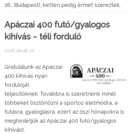
26., Budapest), ketten pedig érmet szereztek.
Apáczai 400 futó/gyalogos
kihívás – téli forduló
2026. január 20.
Gratulálunk az Apáczai
400 kihívás nyári
fordulóját
teljesítőknek. Továbbra is szeretnénk minél
többeket ösztönözni a sportos életmódra, a
futásra, gyaloglásra, ezért az őszi hónapokra is
meghirdetjük az Apáczai 400 futó/gyalogos
kihívást.