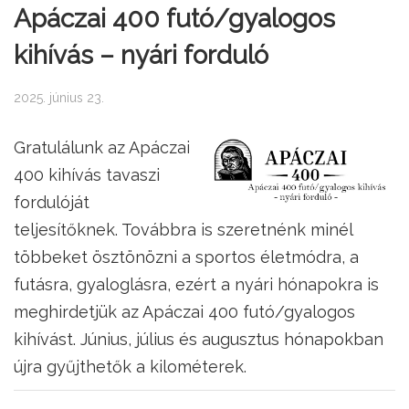
Apáczai 400 futó/gyalogos
kihívás – nyári forduló
2025. június 23.
Gratulálunk az Apáczai
400 kihívás tavaszi
fordulóját
teljesítőknek. Továbbra is szeretnénk minél
többeket ösztönözni a sportos életmódra, a
futásra, gyaloglásra, ezért a nyári hónapokra is
meghirdetjük az Apáczai 400 futó/gyalogos
kihívást. Június, július és augusztus hónapokban
újra gyűjthetők a kilométerek.