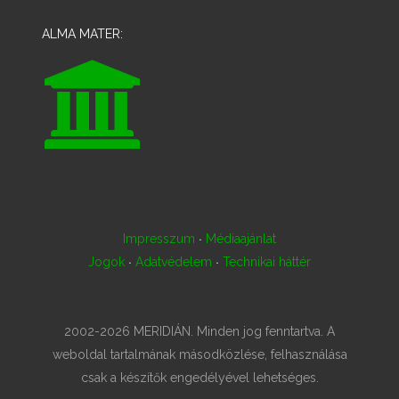
ALMA MATER:
·
Impresszum
Médiaajánlat
·
·
Jogok
Adatvédelem
Technikai háttér
2002-2026 MERIDIÁN. Minden jog fenntartva. A
weboldal tartalmának másodközlése, felhasználása
csak a készítők engedélyével lehetséges.