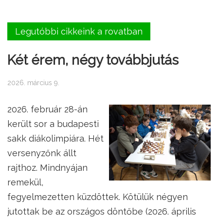
Legutóbbi cikkeink a rovatban
Két érem, négy továbbjutás
2026. március 9.
2026. február 28-án
került sor a budapesti
sakk diákolimpiára. Hét
versenyzőnk állt
rajthoz. Mindnyájan
remekül,
fegyelmezetten küzdöttek. Kötülük négyen
jutottak be az országos döntőbe (2026. április