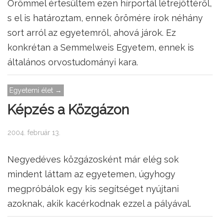
Örömmel értesültem ezen hírportál létrejöttéről,
s el is határoztam, ennek örömére írok néhány
sort arról az egyetemről, ahová járok. Ez
konkrétan a Semmelweis Egyetem, ennek is
általános orvostudományi kara.
Egyetemi élet →
Képzés a Közgázon
2004. február 13.
Negyedéves közgázosként már elég sok
mindent láttam az egyetemen, úgyhogy
megpróbálok egy kis segítséget nyújtani
azoknak, akik kacérkodnak ezzel a pályával.