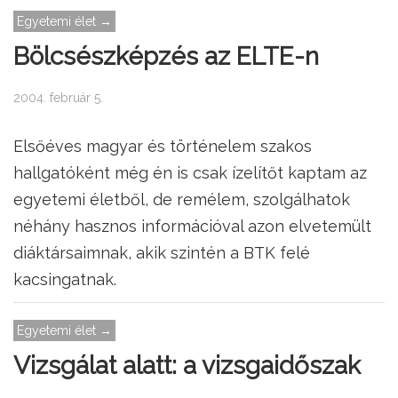
Egyetemi élet →
Bölcsészképzés az ELTE-n
2004. február 5.
Elsőéves magyar és történelem szakos
hallgatóként még én is csak ízelítőt kaptam az
egyetemi életből, de remélem, szolgálhatok
néhány hasznos információval azon elvetemült
diáktársaimnak, akik szintén a BTK felé
kacsingatnak.
Egyetemi élet →
Vizsgálat alatt: a vizsgaidőszak