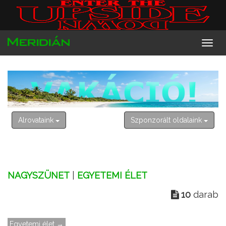
2026. augusztus 9. vasárnap
Emőd
Alrovataink
Szponzorált oldalaink
NAGYSZÜNET
|
EGYETEMI ÉLET
10
darab
Egyetemi élet →