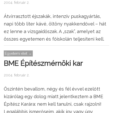
2004. február 2.
Átvirrasztott éjszakák, intenzív puskagyártás,
napi több liter kávé, öltöny nyakkendővel – hát
ez lenne a vizsgaidőszak. A „szak”, amelyet az
összes egyetemen és főiskolán teljesíteni kell.
Egyetemi élet →
BME Építészmérnöki kar
2004. február 2.
Őszintén bevallom, négy és fél évvel ezelőtt
kizárólag egy dolog miatt jelentkeztem a BME
Építész Karára: nem kell tanulni, csak rajzolni!
Legalábbis ismerőseim, akik így vagy úgy