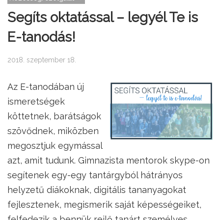
Segíts oktatással – legyél Te is
E-tanodás!
2018. szeptember 18.
Az E-tanodában új
ismeretségek
köttetnek, barátságok
szövődnek, miközben
megosztjuk egymással
azt, amit tudunk. Gimnazista mentorok skype-on
segítenek egy-egy tantárgyból hátrányos
helyzetű diákoknak, digitális tananyagokat
fejlesztenek, megismerik saját képességeiket,
felfedezik a bennük rejlő tanárt személyes