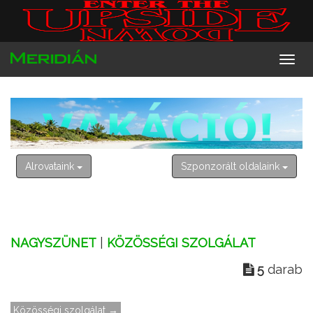
2026. augusztus 8. szombat
László
Alrovataink
Szponzorált oldalaink
NAGYSZÜNET
|
KÖZÖSSÉGI SZOLGÁLAT
5
darab
Közösségi szolgálat →