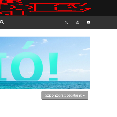
2026. augusztus 7. péntek
Ibolya
Szponzorált oldalaink