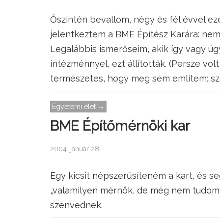
Őszintén bevallom, négy és fél évvel eze
jelentkeztem a BME Építész Karára: nem ke
Legalábbis ismerőseim, akik így vagy úg
intézménnyel, ezt állították. (Persze vo
természetes, hogy meg sem említem: sz
Egyetemi élet →
BME Építőmérnöki kar
2004. január 28.
Egy kicsit népszerűsíteném a kart, és se
„valamilyen mérnök, de még nem tudom,
szenvednek.