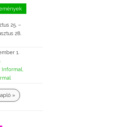
események
tus 25. –
sztus 28.
ember 1.
s
:
Informal,
ormal
apló »