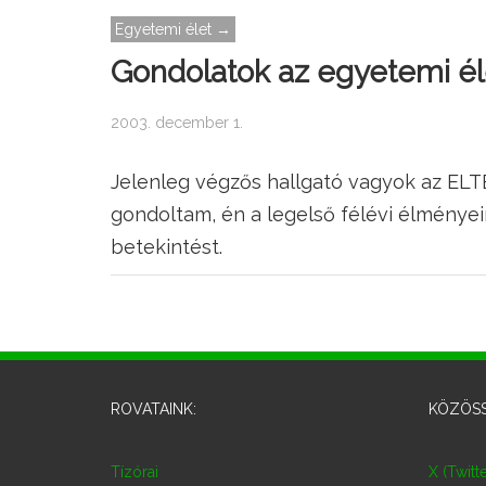
Egyetemi élet →
Gondolatok az egyetemi él
2003. december 1.
Jelenleg végzős hallgató vagyok az EL
gondoltam, én a legelső félévi élménye
betekintést.
ROVATAINK:
KÖZÖSS
Tízórai
X (Twitte