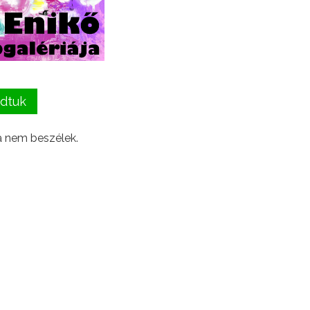
dtuk
a nem beszélek.