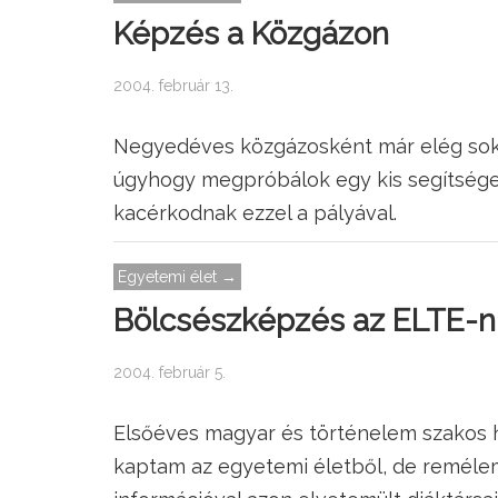
Képzés a Közgázon
2004. február 13.
Negyedéves közgázosként már elég sok
úgyhogy megpróbálok egy kis segítséget
kacérkodnak ezzel a pályával.
Egyetemi élet →
Bölcsészképzés az ELTE-n
2004. február 5.
Elsőéves magyar és történelem szakos ha
kaptam az egyetemi életből, de reméle