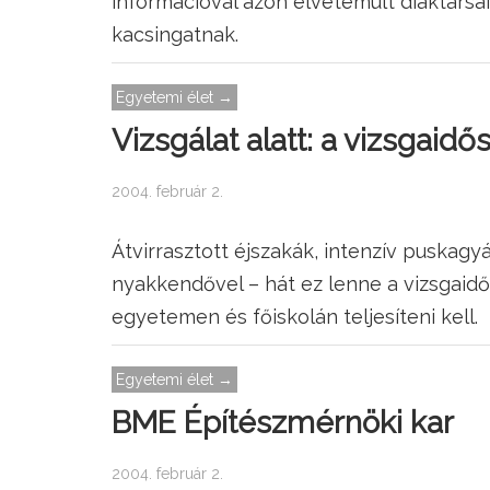
információval azon elvetemült diáktársa
kacsingatnak.
Egyetemi élet →
Vizsgálat alatt: a vizsgaidő
2004. február 2.
Átvirrasztott éjszakák, intenzív puskagyá
nyakkendővel – hát ez lenne a vizsgaidős
egyetemen és főiskolán teljesíteni kell.
Egyetemi élet →
BME Építészmérnöki kar
2004. február 2.