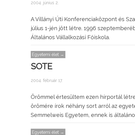
2004. június 2.
A Villányi Úti Konferenciaközpont és S
július 1-jén jött létre. 1996 szeptemb
Általános Vállalkozási Főiskola.
Egyetemi élet →
SOTE
2004. február 17.
Örömmel értesültem ezen hírportál létrej
örömére írok néhány sort arról az egyet
Semmelweis Egyetem, ennek is általáno
Egyetemi élet →