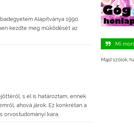
zabadegyetem Alapítványa 1990.
erében kezdte meg működését az
Mi mon
Majd szólok, h
öttéről, s el is határoztam, ennek
emről, ahová járok. Ez konkrétan a
s orvostudományi kara.