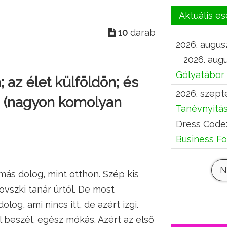
Aktuális 
10
darab
2026. augusz
2026. augu
Gólyatábor
 az élet külföldön; és
2026. szept
m (nagyon komolyan
Tanévnyitá
Dress Code
Business F
N
 más dolog, mint otthon. Szép kis
ovszki tanár úrtól. De most
log, ami nincs itt, de azért izgi.
l beszél, egész mókás. Azért az első