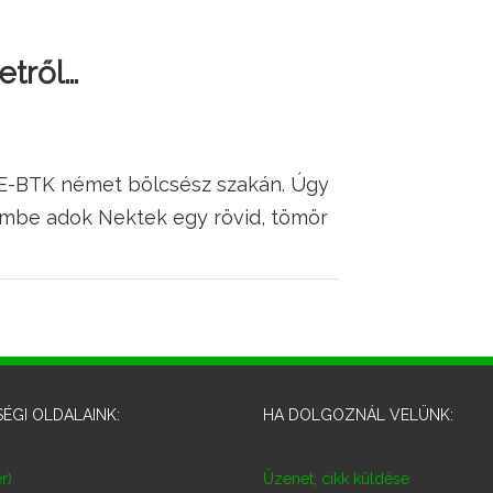
etről…
TE-BTK német bölcsész szakán. Úgy
imbe adok Nektek egy rövid, tömör
ÉGI OLDALAINK:
HA DOLGOZNÁL VELÜNK:
r)
Üzenet, cikk küldése