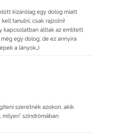
lőtt kizárólag egy dolog miatt
ll tanulni, csak rajzolni!
y kapcsolatban álltak az említett
lt még egy dolog, de ez annyira
épek a lányok…)
gíteni szeretnék azokon, akik
 milyen” szindrómában