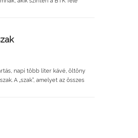
imnak, akik szintén a BTK felé
szak
rtás, napi több liter kávé, öltöny
zak. A „szak”, amelyet az összes