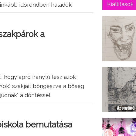
Kiállítások
 inkább időrendben haladok.
 szakpárok a
 hogy apró iránytű lesz azok
r(ok) szakjait böngészve a bőség
júdnak” a döntéssel.
Főiskola bemutatása