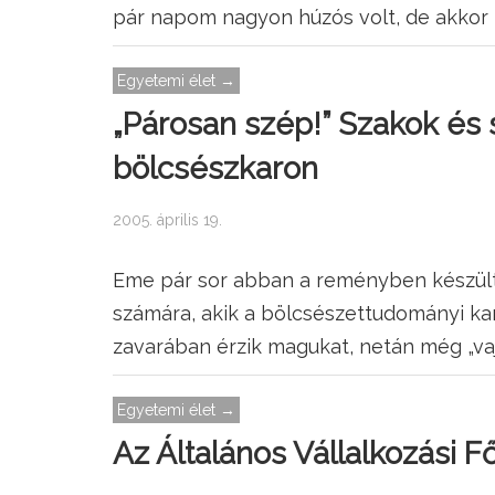
pár napom nagyon húzós volt, de akkor
Egyetemi élet →
„Párosan szép!” Szakok és
bölcsészkaron
2005. április 19.
Eme pár sor abban a reményben készült,
számára, akik a bölcsészettudományi ka
zavarában érzik magukat, netán még „va
Egyetemi élet →
Az Általános Vállalkozási 