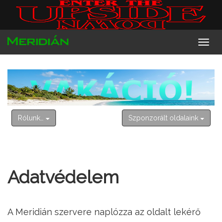
2026. augusztus 10. hétfő
Lőrinc
Rólunk…
Szponzorált oldalaink
Adatvédelem
A Meridián szervere naplózza az oldalt lekérő