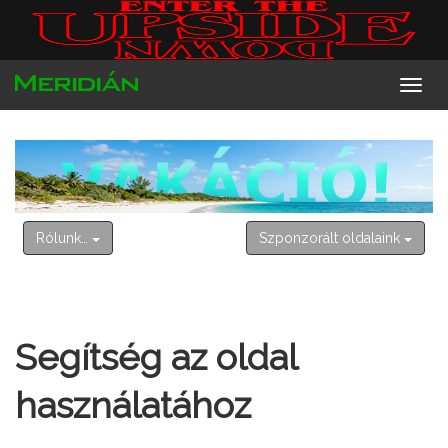
2026. augusztus 8. szombat
László
Rólunk…
Szponzorált oldalaink
Segítség az oldal
használatához