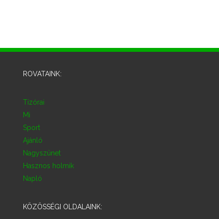
ROVATAINK:
Tízórai
Mi
Sport
Ajánló
Nagyszünet
Hasznos holmik
Napló
KÖZÖSSÉGI OLDALAINK: