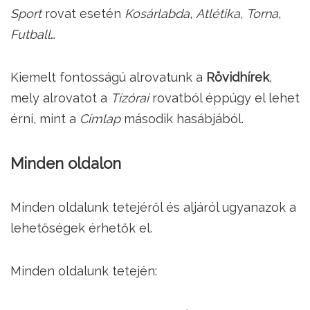
Sport
rovat esetén
Kosárlabda
,
Atlétika
,
Torna
,
Futball
…
Kiemelt fontosságú alrovatunk a
Rövidhírek
,
mely alrovatot a
Tízórai
rovatból éppúgy el lehet
érni, mint a
Címlap
második hasábjából.
Minden oldalon
Minden oldalunk tetejéről és aljáról ugyanazok a
lehetőségek érhetők el.
Minden oldalunk tetején: