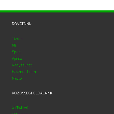
ROVATAINK:
Tízórai
Mi
Sport
Ajánló
Nagyszünet
Hasznos holmik
Napló
KÖZÖSSÉGI OLDALAINK:
X (Twitter)