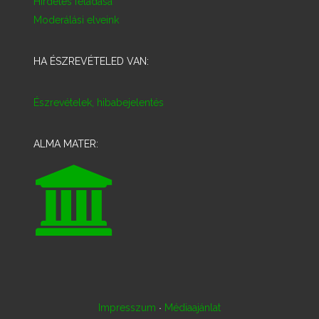
Hirdetés feladása
Moderálási elveink
HA ÉSZREVÉTELED VAN:
Észrevételek, hibabejelentés
ALMA MATER:
·
Impresszum
Médiaajánlat