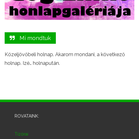
Mi mondtuk
Közeljövőbeli holnap. Akarom mondani, a következő
holnap. Izé… holnapután.
ROVATAINK:
Tízórai