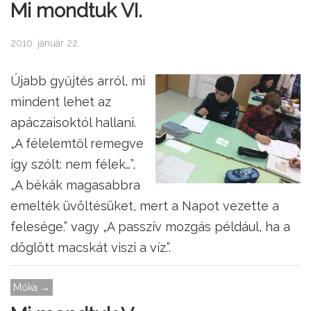
Mi mondtuk VI.
2010. január 22.
Újabb gyűjtés arról, mi
mindent lehet az
apáczaisoktól hallani.
„A félelemtől remegve
így szólt: nem félek…”,
„A békák magasabbra
emelték üvöltésüket, mert a Napot vezette a
felesége.” vagy „A passzív mozgás például, ha a
döglött macskát viszi a víz.”.
Móka →