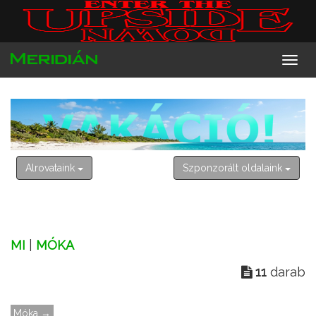
2026. augusztus 6. csütörtök
Berta, Bettina
Alrovataink
Szponzorált oldalaink
MI
|
MÓKA
11
darab
Móka →