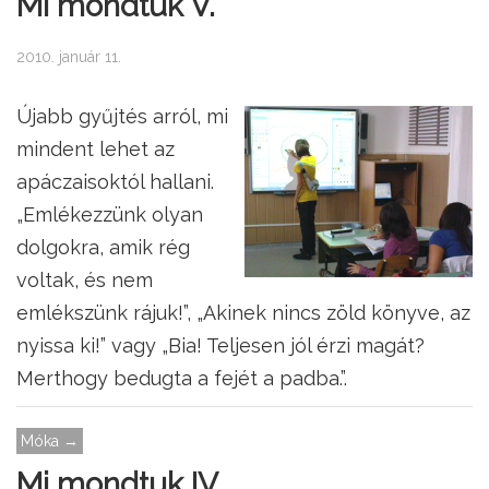
Mi mondtuk V.
2010. január 11.
Újabb gyűjtés arról, mi
mindent lehet az
apáczaisoktól hallani.
„Emlékezzünk olyan
dolgokra, amik rég
voltak, és nem
emlékszünk rájuk!”, „Akinek nincs zöld könyve, az
nyissa ki!” vagy „Bia! Teljesen jól érzi magát?
Merthogy bedugta a fejét a padba.”.
Móka →
Mi mondtuk IV.