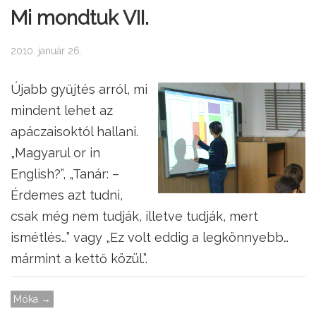
Mi mondtuk VII.
2010. január 26.
Újabb gyűjtés arról, mi
mindent lehet az
apáczaisoktól hallani.
„Magyarul or in
English?”, „Tanár: –
Érdemes azt tudni,
csak még nem tudják, illetve tudják, mert
ismétlés…” vagy „Ez volt eddig a legkönnyebb…
mármint a kettő közül.”.
Móka →