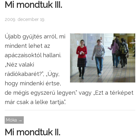
Mi mondtuk III.
2009. december 19.
Újabb gyűjtés arról, mi
mindent lehet az
apáczaisoktól hallani.
„Néz valaki
rádiókabarét?”, „Úgy,
hogy mindenki értse,
de mégis egyszerű legyen.” vagy „Ezt a térképet
már csak a lelke tartja.”.
Móka →
Mi mondtuk II.