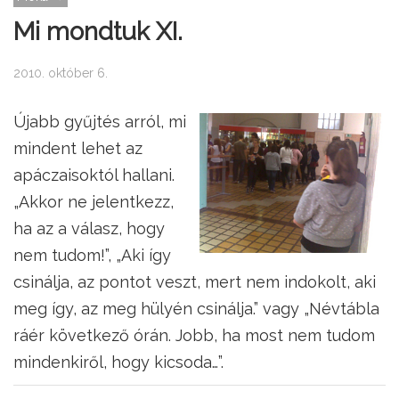
Mi mondtuk XI.
2010. október 6.
Újabb gyűjtés arról, mi
mindent lehet az
apáczaisoktól hallani.
„Akkor ne jelentkezz,
ha az a válasz, hogy
nem tudom!”, „Aki így
csinálja, az pontot veszt, mert nem indokolt, aki
meg így, az meg hülyén csinálja.” vagy „Névtábla
ráér következő órán. Jobb, ha most nem tudom
mindenkiről, hogy kicsoda…”.