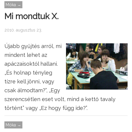
Móka →
Mi mondtuk X.
2010. augusztus 23.
Újabb gyűjtés arról, mi
mindent lehet az
apáczaisoktól hallani.
„És holnap tényleg
tízre kell jönni, vagy
csak álmodtam?”, „Egy
szerencsétlen eset volt, mind a kettő tavaly
történt.” vagy „Ez hogy függ ide?”.
Móka →