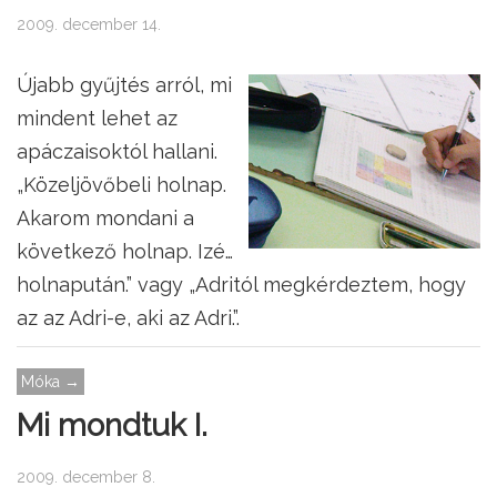
2009. december 14.
Újabb gyűjtés arról, mi
mindent lehet az
apáczaisoktól hallani.
„Közeljövőbeli holnap.
Akarom mondani a
következő holnap. Izé…
holnapután.” vagy „Adritól megkérdeztem, hogy
az az Adri-e, aki az Adri.”.
Móka →
Mi mondtuk I.
2009. december 8.