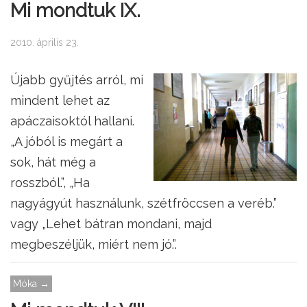
Mi mondtuk IX.
2010. április 23.
Újabb gyűjtés arról, mi
mindent lehet az
apáczaisoktól hallani.
„A jóból is megárt a
sok, hát még a
rosszból.”, „Ha
nagyágyút használunk, szétfröccsen a veréb.”
vagy „Lehet bátran mondani, majd
megbeszéljük, miért nem jó.”.
Móka →