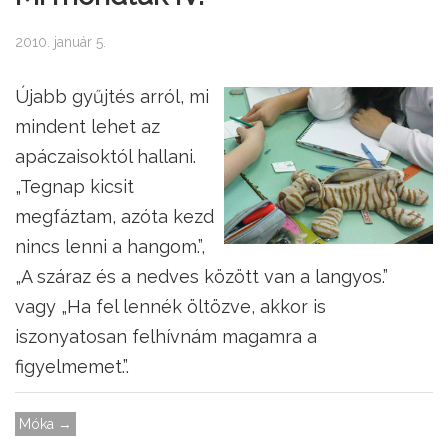
2010. január 5.
Újabb gyűjtés arról, mi
mindent lehet az
apáczaisoktól hallani.
„Tegnap kicsit
megfáztam, azóta kezd
nincs lenni a hangom.”,
„A száraz és a nedves között van a langyos.”
vagy „Ha fel lennék öltözve, akkor is
iszonyatosan felhívnám magamra a
figyelmemet.”.
Móka →