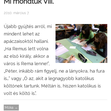
Mi mondtuk VIII.
2010. március 7.
Újabb gyűjtés arról, mi
mindent lehet az
apáczaisoktól hallani.
„Ha Remus lett volna
az első király, akkor a
város is Rema lenne!”,
„Péter, inkább rám figyelj, ne a lányokra, ha fura
is…” vagy „Ő az, akit a legnagyobb katolikus
költőnek tartunk. Méltán is, hiszen katolikus is
volt és költő is.”.
Móka →