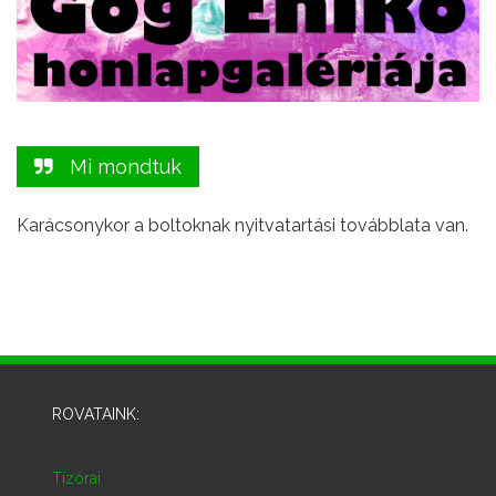
Mi mondtuk
Karácsonykor a boltoknak nyitvatartási továbblata van.
ROVATAINK:
Tízórai