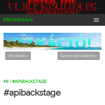
2026. augusztus 8. szombat
László
Alrovataink
Szponzorált oldalaink
MI
|
#APIBACKSTAGE
#apibackstage