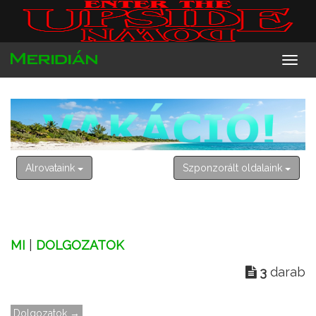
2026. augusztus 9. vasárnap
Emőd
Alrovataink
Szponzorált oldalaink
MI
|
DOLGOZATOK
3
darab
Dolgozatok →