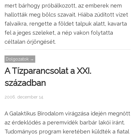
mert bárhogy próbálkozott, az emberek nem
hallották meg bölcs szavait. Hiába zúdított vizet
falvaikra, rengette a földet talpuk alatt, kavarta
fel a jeges szeleket, a nép vakon folytatta
céltalan őrjöngését.
Dolgozatok →
A Tízparancsolat a XXI.
században
2006. december 14.
A Galaktikus Birodalom virágzása idején megnőtt
az érdeklődés a peremvidék barbár lakói iránt.
Tudományos program keretében küldték a fiatal