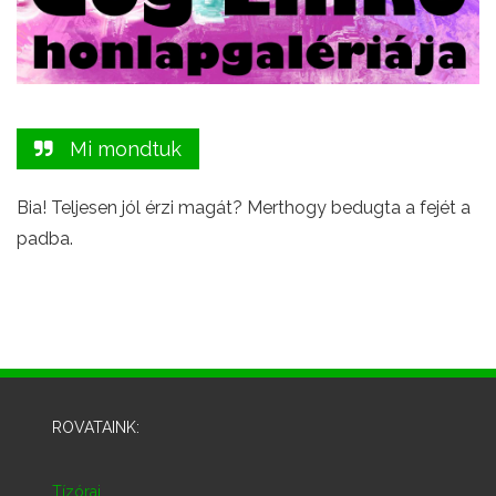
Mi mondtuk
Bia! Teljesen jól érzi magát? Merthogy bedugta a fejét a
padba.
ROVATAINK:
Tízórai