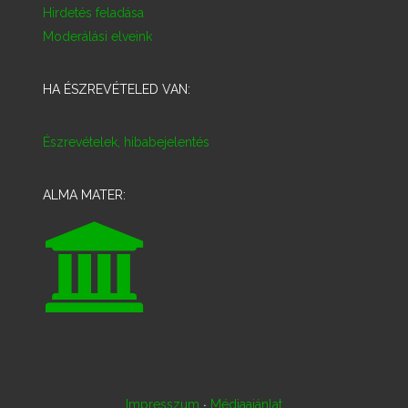
Hirdetés feladása
Moderálási elveink
HA ÉSZREVÉTELED VAN:
Észrevételek, hibabejelentés
ALMA MATER:
·
Impresszum
Médiaajánlat