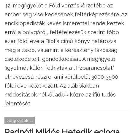
42. megfigyelőt a Föld vonzáskörzetébe az
emberiség viselkedésének feltérképezésére. Az
enciklopédisták kevés ismerettel rendelkeztek
erről a bolygóról, feltételezésük szerint több
ezer földi éve a Biblia című könyv határozza
meg a zsidó, valamint a keresztény lakosság
cselekedeteit, gondolkodását. A megfigyelő
figyelmét külön felhívták a „Tízparancsolat”
elnevezésű részre, ami körülbelül 3000-3500
földi éve keletkezett. Az alábbiakban
módosítások nélkül adjuk közre az ifjú tudós
jelentését.
Dolgozatok →
Radnóti Miklós Hetedik ecloga