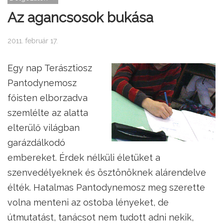
Az agancsosok bukása
2011. február 17.
Egy nap Terásztiosz
Pantodynemosz
főisten elborzadva
szemlélte az alatta
elterülő világban
garázdálkodó
embereket. Érdek nélküli életüket a
szenvedélyeknek és ösztönöknek alárendelve
élték. Hatalmas Pantodynemosz meg szerette
volna menteni az ostoba lényeket, de
útmutatást, tanácsot nem tudott adni nekik,