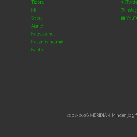
Tízórai
X (Twitte
Mi
Insta
Sport
YouT
Ajánló
Nagyszünet
Hasznos holmik
Napló
2002-2026 MERIDIÁN. Minden jog fen