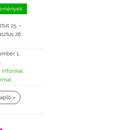
események
tus 25. –
sztus 28.
ember 1.
s
:
Informal,
ormal
apló »