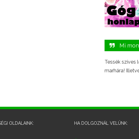
Mi mon
Tessék szíves le
marhára! Illetve
ÉGI OLDALAINK:
HA DOLGOZNÁL VELÜNK: