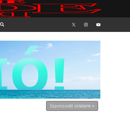
2026. augusztus 7. péntek
Ibolya
Szponzorált oldalaink