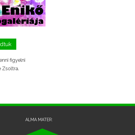
dtuk
nni figyelni
 Zsoltra.
ALMA MATER: