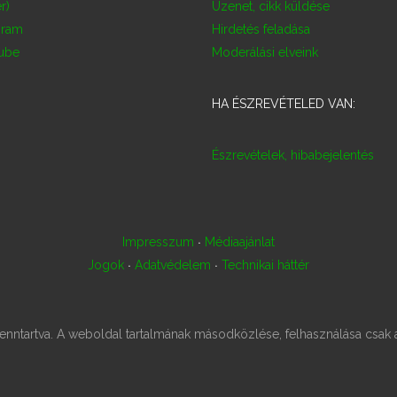
r)
Üzenet, cikk küldése
gram
Hirdetés feladása
ube
Moderálási elveink
HA ÉSZREVÉTELED VAN:
Észrevételek, hibabejelentés
·
Impresszum
Médiaajánlat
·
·
Jogok
Adatvédelem
Technikai háttér
ntartva. A weboldal tartalmának másodközlése, felhasználása csak 