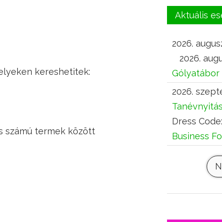
Aktuális 
2026. augusz
2026. augu
helyeken kereshetitek:
Gólyatábor
2026. szept
Tanévnyitá
Dress Code
es számú termek között
Business F
N