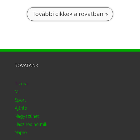
További cikkek a rovatban »
ROVATAINK:
Tízórai
Mi
Sport
Ajánló
Nagyszünet
Hasznos holmik
Napló