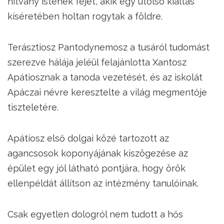
hitvány istenek fejét, akik egy utolsó kiáltás
kíséretében holtan rogytak a földre.
Terásztiosz Pantodynemosz a tusáról tudomást
szerezve hálája jeléül felajánlotta Xantosz
Apátiosznak a tanoda vezetését, és az iskolát
Apáczai névre keresztelte a világ megmentője
tiszteletére.
Apátiosz első dolgai közé tartozott az
agancsosok koponyájának kiszögezése az
épület egy jól látható pontjára, hogy örök
ellenpéldát állítson az intézmény tanulóinak.
Csak egyetlen dologról nem tudott a hős