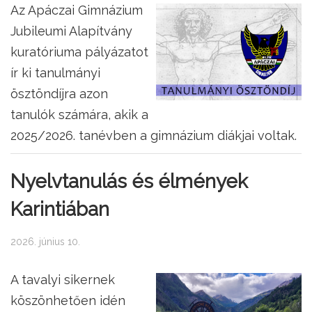
Az Apáczai Gimnázium
Jubileumi Alapítvány
kuratóriuma pályázatot
ír ki tanulmányi
ösztöndíjra azon
tanulók számára, akik a
2025/2026. tanévben a gimnázium diákjai voltak.
Nyelvtanulás és élmények
Karintiában
2026. június 10.
A tavalyi sikernek
köszönhetően idén