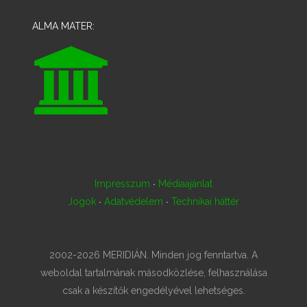
ALMA MATER:
·
Impresszum
Médiaajánlat
·
·
Jogok
Adatvédelem
Technikai háttér
2002-2026 MERIDIÁN. Minden jog fenntartva. A
weboldal tartalmának másodközlése, felhasználása
csak a készítők engedélyével lehetséges.