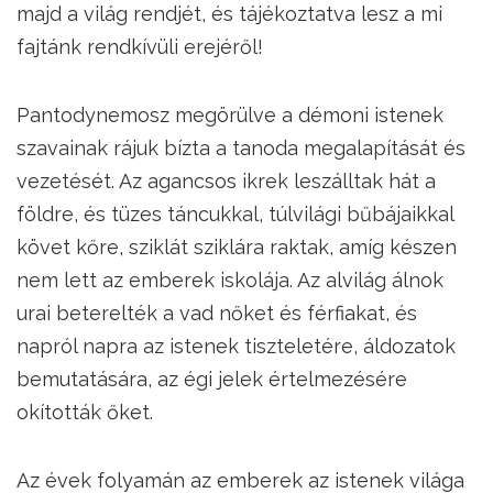
majd a világ rendjét, és tájékoztatva lesz a mi
fajtánk rendkívüli erejéről!
Pantodynemosz megörülve a démoni istenek
szavainak rájuk bízta a tanoda megalapítását és
vezetését. Az agancsos ikrek leszálltak hát a
földre, és tüzes táncukkal, túlvilági bűbájaikkal
követ kőre, sziklát sziklára raktak, amíg készen
nem lett az emberek iskolája. Az alvilág álnok
urai beterelték a vad nőket és férfiakat, és
napról napra az istenek tiszteletére, áldozatok
bemutatására, az égi jelek értelmezésére
okították őket.
Az évek folyamán az emberek az istenek világa