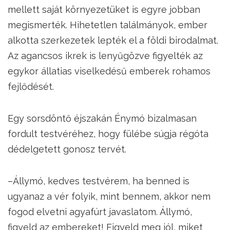
mellett saját környezetüket is egyre jobban
megismerték. Hihetetlen találmányok, ember
alkotta szerkezetek lepték el a földi birodalmat.
Az agancsos ikrek is lenyűgözve figyelték az
egykor állatias viselkedésű emberek rohamos
fejlődését.
Egy sorsdöntő éjszakán Énymó bizalmasan
fordult testvéréhez, hogy fülébe súgja régóta
dédelgetett gonosz tervét.
–Állymó, kedves testvérem, ha benned is
ugyanaz a vér folyik, mint bennem, akkor nem
fogod elvetni agyafúrt javaslatom. Állymó,
figyeld az embereket! Figyeld meg jól, miket