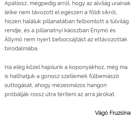
Apátiosz, mégpedig arról, hogy az alvilág urainak
lelke nem távozott el egészen a földi síkról,
hiszen haláluk pillanatában felbomlott a túlvilág
rendje, és a pillanatnyi káoszban Énymó és
Állymó nem nyert bebocsájtást az eltávozottak
birodalmába.
Ha elég közel hajolunk a koponyákhoz, még ma
is hallhatjuk a gonosz szellemek fülbemászó
suttogását, ahogy mézesmázos hangon
próbálják rossz útra téríteni az arra járókat.
Vágó Fruzsina