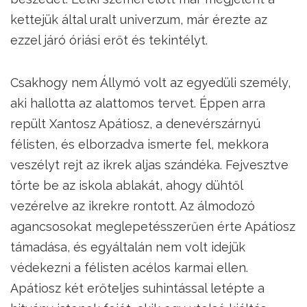
kettejük által uralt univerzum, már érezte az
ezzel járó óriási erőt és tekintélyt.
Csakhogy nem Állymó volt az egyedüli személy,
aki hallotta az alattomos tervet. Éppen arra
repült Xantosz Apátiosz, a denevérszárnyú
félisten, és elborzadva ismerte fel, mekkora
veszélyt rejt az ikrek aljas szándéka. Fejvesztve
törte be az iskola ablakát, ahogy dühtől
vezérelve az ikrekre rontott. Az álmodozó
agancsosokat meglepetésszerűen érte Apátiosz
támadása, és egyáltalán nem volt idejük
védekezni a félisten acélos karmai ellen.
Apátiosz két erőteljes suhintással letépte a