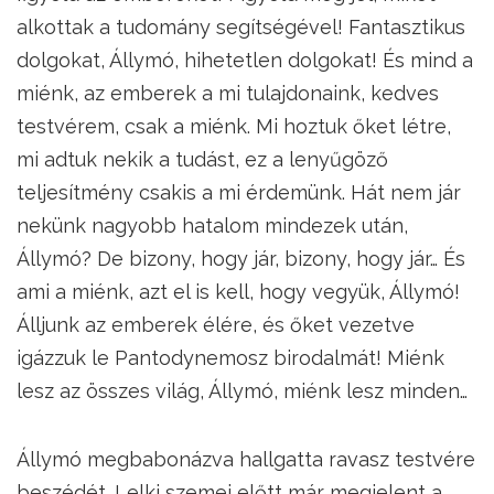
alkottak a tudomány segítségével! Fantasztikus
dolgokat, Állymó, hihetetlen dolgokat! És mind a
miénk, az emberek a mi tulajdonaink, kedves
testvérem, csak a miénk. Mi hoztuk őket létre,
mi adtuk nekik a tudást, ez a lenyűgöző
teljesítmény csakis a mi érdemünk. Hát nem jár
nekünk nagyobb hatalom mindezek után,
Állymó? De bizony, hogy jár, bizony, hogy jár… És
ami a miénk, azt el is kell, hogy vegyük, Állymó!
Álljunk az emberek élére, és őket vezetve
igázzuk le Pantodynemosz birodalmát! Miénk
lesz az összes világ, Állymó, miénk lesz minden…
Állymó megbabonázva hallgatta ravasz testvére
beszédét. Lelki szemei előtt már megjelent a