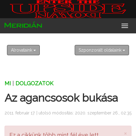
2026. augusztus 8. szombat
László
Alrovataink
Szponzorált oldalaink
MI
|
DOLGOZATOK
Az agancsosok bukása
2011. február 17. | utolsó módosítás: 2020. szeptember 26., 02:35
×
Ez a cikkünk több mint fél éve lett