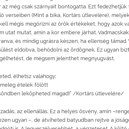
r az még csak szárnyait bontogatta. Ezt fedezhetjük f
lő verseiben (Mint a bika, Kortárs útlevelére), mely
kell mégis megőrizni az örök értékeket, hogy azok 
m utat mutat, amin a kor embere járhat. Vadmacskak
ranva, és mindig ugrásra készen, ha ellenség támad.
lést eldobva, behódolni az ördögnek. Ez ugyan bizt
élhetést, de mégsem jelenthet megnyugvást.
d, élhetsz valahogy;
leg ételek fölött
dben leköpheted magad!” /Kortárs útlevelére/
ázadás, az ellenállás. Ez a helyes ösvény, amin –ren
ezen ugyan –, de átviheted batyudban rejtve a jóságo
adnóti is. A legveszélyesebbet, a végzeteset. A költ