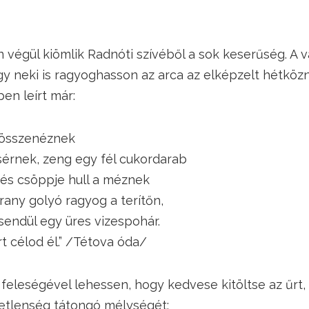
 végül kiömlik Radnóti szívéből a sok keserűség. A v
y neki is ragyoghasson az arca az elképzelt hétközn
pen leírt már:
sszenéznek
ek, zeng egy fél cukordarab
 csöppje hull a méznek
y golyó ragyog a terítőn,
dül egy üres vizespohár.
élod él.” /Tétova óda/
 feleségével lehessen, hogy kedvese kitöltse az űrt,
tetlenség tátongó mélységét: