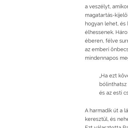
a veszélyt, amiko
magatartás-kijelö
hogyan lehet, és 
élhessenek. Háro
éberen, félve sur
az emberi önbecsü
mindennapos meg
„Ha ezt követe
bólinthatsz me
és az esti csön
A harmadik út a l
keresztül, és neh
Ezt választotta R