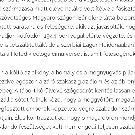
 származása miatt eleve halálra volt ítélve a fasiszta,
övetséges Magyarországon. Bár előre látta balsorsá
tott barátaira és feleségére, akik azt javasolták, hog
radjon külföldön. 1944-ben végül elérte végzete, é
e is „elszállították”, de a szerbiai Lager Heidenauban 
írta a Hetedik ecloga című versét is, amit feleségének
n a költő az alkony, a homály és a megnyugvás pilla
ezdve egészen a záró szakaszig az álom és az ébrenlét
ebeg. A tábort körülvevő szögesdrót kerítés lassan e
száll a sötét felhők közé, hogy a meggyötört, megalá
gfosztott emberek képzelete végre szabadon szár
tjain. Éles kontrasztot ad, hogy ő maga ébren mondja
Állandó feszültséget kelt, nem engedi teljesen szaba