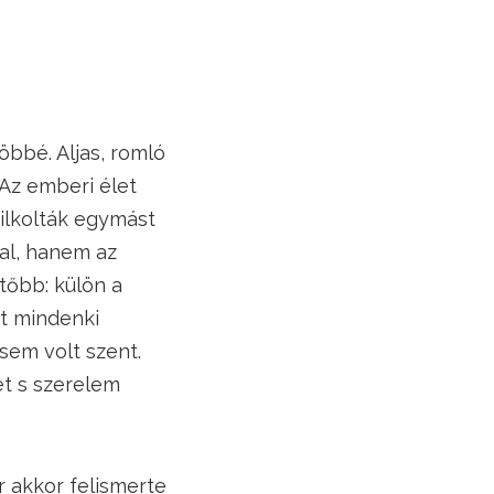
többé. Aljas, romló
 Az emberi élet
yilkolták egymást
al, hanem az
tőbb: külön a
rt mindenki
 sem volt szent.
et s szerelem
r akkor felismerte