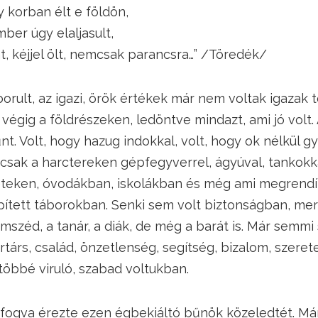
y korban élt e földön,
 úgy elaljasult,
jjel ölt, nemcsak parancsra…” /Töredék/
borult, az igazi, örök értékek már nem voltak igazak 
égig a földrészeken, ledöntve mindazt, ami jó volt.
nt. Volt, hogy hazug indokkal, volt, hogy ok nélkül g
sak a harctereken gépfegyverrel, ágyúval, tankokk
réteken, óvodákban, iskolákban és még ami megrendí
pített táborokban. Senki sem volt biztonságban, me
omszéd, a tanár, a diák, de még a barát is. Már semmi
rtárs, család, önzetlenség, segítség, bizalom, szeret
öbbé viruló, szabad voltukban.
 fogva érezte ezen égbekiáltó bűnök közeledtét. Má