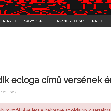
AJÁNLÓ
NAGYSZÜNET
HASZNOS HOLMIK
NAPLÓ
dik ecloga című versének 
r 26., 02:35
bb mint fél éve lett elhelyezve az oldalon. A tartalma