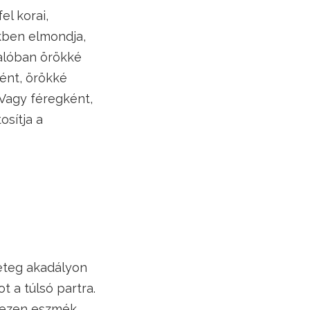
el korai,
ekben elmondja,
valóban örökké
ént, örökké
 Vagy féregként,
osítja a
geteg akadályon
t a túlsó partra.
ő ezen eszmék