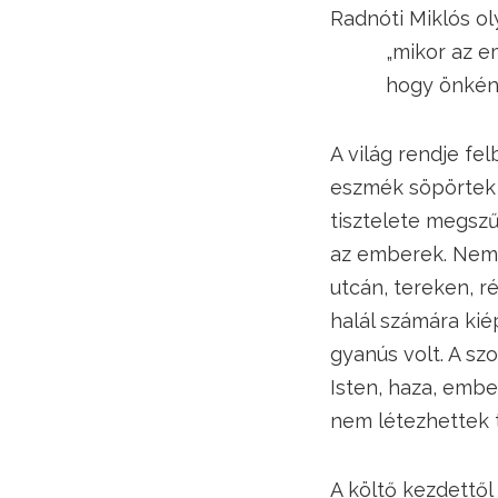
Radnóti Miklós ol
„mikor az ember
hogy önként, ké
A világ rendje fel
eszmék söpörtek v
tisztelete megszű
az emberek. Nemc
utcán, tereken, 
halál számára kié
gyanús volt. A sz
Isten, haza, embe
nem létezhettek t
A költő kezdettől