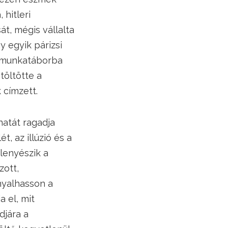
 hitleri
t, mégis vállalta
y egyik párizsi
s munkatáborba
töltötte a
 címzett.
natát ragadja
, az illúzió és a
lenyészik a
zott,
nyalhasson a
 el, mit
djára a