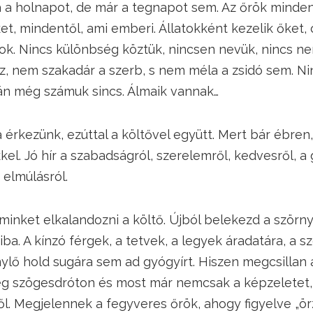
a a holnapot, de már a tegnapot sem. Az őrök minden
t, mindentől, ami emberi. Állatokként kezelik őket, 
mok. Nincs különbség köztük, nincsen nevük, nincs 
sz, nem szakadár a szerb, s nem méla a zsidó sem. N
lán még számuk sincs. Álmaik vannak…
 érkezünk, ezúttal a költővel együtt. Mert bár ébren,
kel. Jó hír a szabadságról, szerelemről, kedvesről, a
 elmúlásról.
inket elkalandozni a költő. Újból belekezd a szörn
ba. A kínzó férgek, a tetvek, a legyek áradatára, a 
ylő hold sugára sem ad gyógyírt. Hiszen megcsillan 
deg szögesdróton és most már nemcsak a képzeletet,
ől. Megjelennek a fegyveres őrök, ahogy figyelve „ör