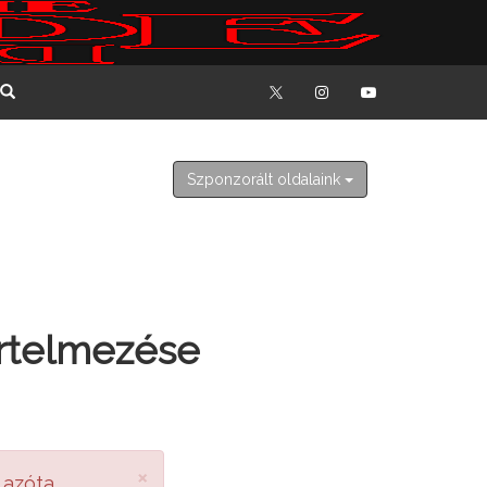
2026. augusztus 8. szombat
László
Szponzorált oldalaink
értelmezése
×
 azóta