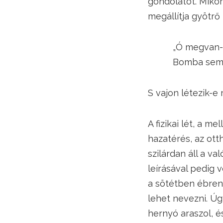
gondolatot. Mikor
megállítja gyötrő
„Ó megvan-e m
Bomba sem ért
S vajon létezik-e
A fizikai lét, a m
hazatérés, az ott
szilárdan áll a v
leírásával pedig
a sötétben ébren k
lehet nevezni. Úg
hernyó araszol, é