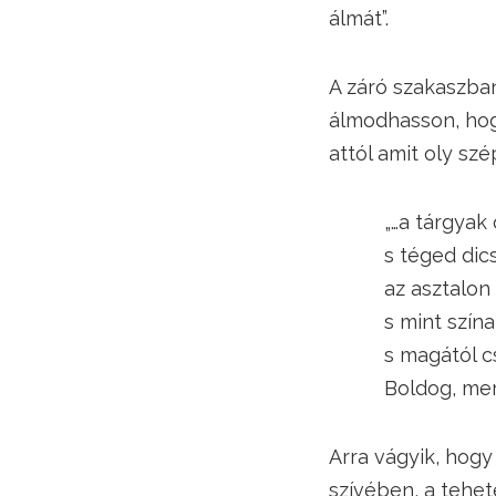
álmát”.
A záró szakaszban
álmodhasson, hog
attól amit oly szé
„…a tárgyak ö
s téged dicsérn
az asztalon és
s mint színaran
s magától csen
Boldog, mert c
Arra vágyik, hogy
szívében, a tehe