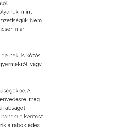
től
olyanok, mint
nemzetiségük. Nem
incsen már
 de neki is közös
 gyermekről, vagy
yűségekbe. A
szenvedésre, még
a rabságot
 hanem a kerítést
zik a rabok édes