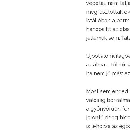
vegetál, nem látj
megfosztották őke
istállóban a bar
hangos itt az ola
jellemük sem. Ta
Újból álomvilágba
az álma a többiek
ha nem jő más: az
Most sem enged m
valóság borzalmai
a gyönyörűen fén
jelentő rideg-hi
is lehozza az égb