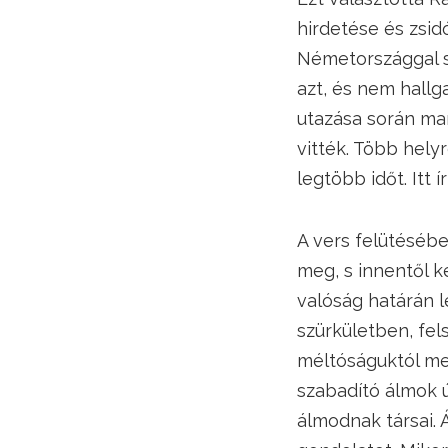
hirdetése és zsidó
Németországgal sz
azt, és nem hallga
utazása során ma
vitték. Több helyr
legtöbb időt. Itt 
A vers felütésébe
meg, s innentől k
valóság határán l
szürkületben, fel
méltóságuktól me
szabadító álmok ú
álmodnak társai. 