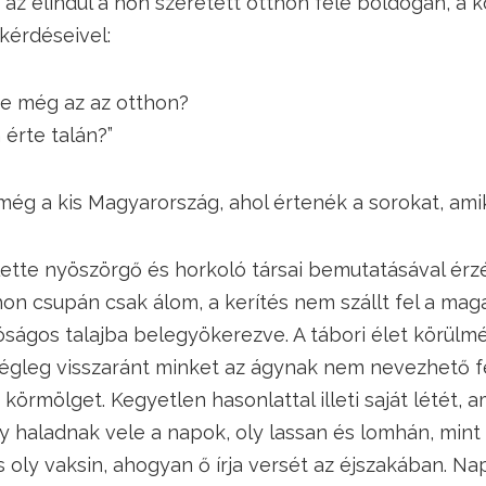
 az elindul a hőn szeretett otthon felé boldogan, a 
 kérdéseivel:
ég az az otthon?
e talán?”
 még a kis Magyarország, ahol értenék a sorokat, amik
ellette nyöszörgő és horkoló társai bemutatásával érz
hon csupán csak álom, a kerítés nem szállt fel a ma
alóságos talajba belegyökerezve. A tábori élet körül
 végleg visszaránt minket az ágynak nem nevezhető f
örmölget. Kegyetlen hasonlattal illeti saját létét, a
y haladnak vele a napok, oly lassan és lomhán, min
s oly vaksin, ahogyan ő írja versét az éjszakában. Na