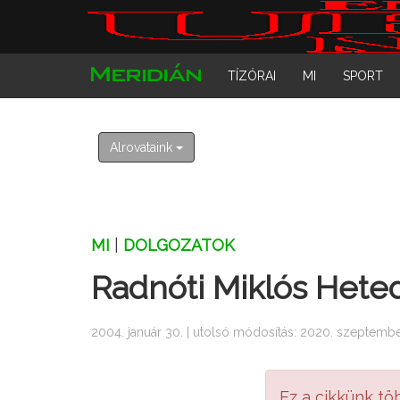
TÍZÓRAI
MI
SPORT
Alrovataink
MI
|
DOLGOZATOK
Radnóti Miklós Hete
2004. január 30. | utolsó módosítás: 2020. szeptembe
Ez a cikkünk tö