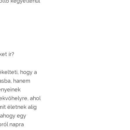
költő kegyetlenül
et ír?
ékelteti, hogy a
gasba, hanem
ményeinek
ekvőhelyre, ahol
mit életnek alig
t ahogy egy
pról napra