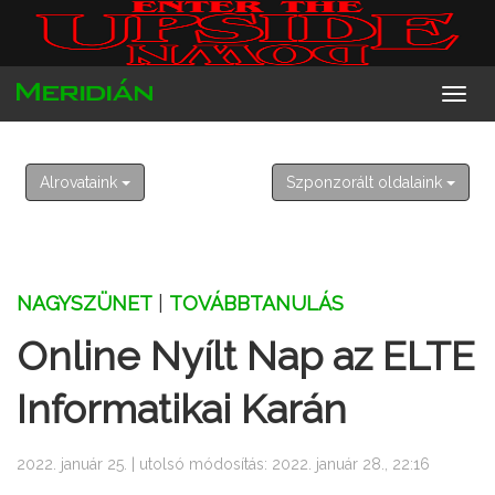
2026. augusztus 10. hétfő
Lőrinc
Alrovataink
Szponzorált oldalaink
NAGYSZÜNET
|
TOVÁBBTANULÁS
Online Nyílt Nap az ELTE
Informatikai Karán
2022. január 25. | utolsó módosítás: 2022. január 28., 22:16