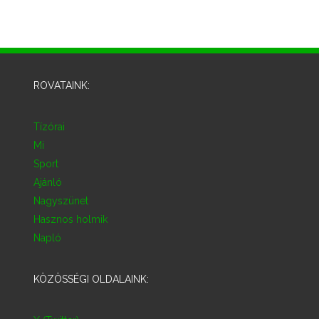
ROVATAINK:
Tízórai
Mi
Sport
Ajánló
Nagyszünet
Hasznos holmik
Napló
KÖZÖSSÉGI OLDALAINK: