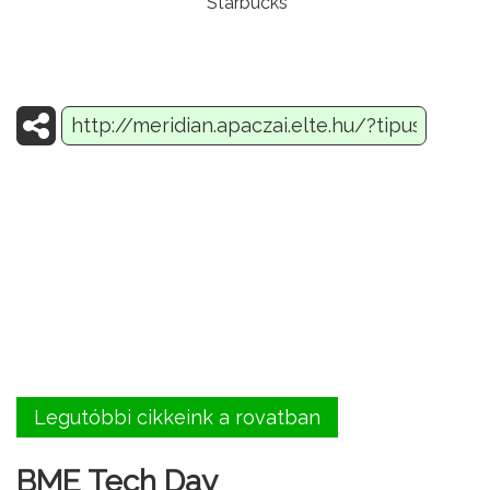
Starbucks
Legutóbbi cikkeink a rovatban
BME Tech Day