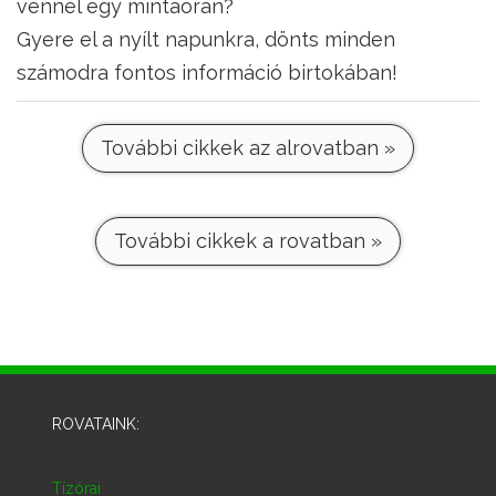
vennél egy mintaórán?
Gyere el a nyílt napunkra, dönts minden
számodra fontos információ birtokában!
További cikkek az alrovatban »
További cikkek a rovatban »
ROVATAINK:
Tízórai