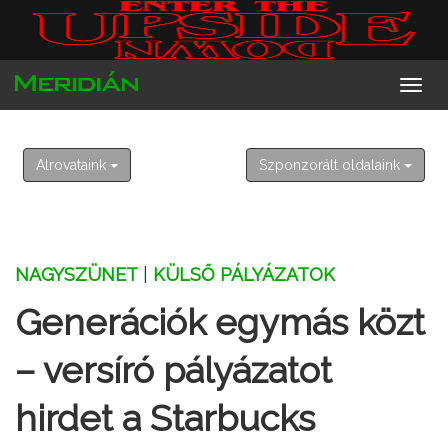
2026. augusztus 9. vasárnap
Emőd
Alrovataink
Szponzorált oldalaink
NAGYSZÜNET
|
KÜLSŐ PÁLYÁZATOK
Generációk egymás közt
– versíró pályázatot
hirdet a Starbucks