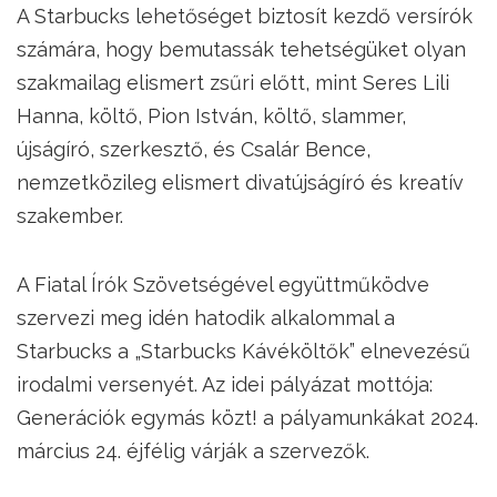
A Starbucks lehetőséget biztosít kezdő versírók
számára, hogy bemutassák tehetségüket olyan
szakmailag elismert zsűri előtt, mint Seres Lili
Hanna, költő, Pion István, költő, slammer,
újságíró, szerkesztő, és Csalár Bence,
nemzetközileg elismert divatújságíró és kreatív
szakember.
A Fiatal Írók Szövetségével együttműködve
szervezi meg idén hatodik alkalommal a
Starbucks a „Starbucks Kávéköltők” elnevezésű
irodalmi versenyét. Az idei pályázat mottója:
Generációk egymás közt! a pályamunkákat 2024.
március 24. éjfélig várják a szervezők.