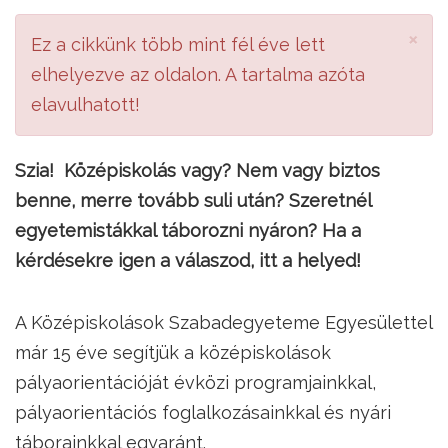
×
Ez a cikkünk több mint fél éve lett
elhelyezve az oldalon. A tartalma azóta
elavulhatott!
Szia! ️ Középiskolás vagy? Nem vagy biztos
benne, merre tovább suli után? Szeretnél
egyetemistákkal táborozni nyáron? Ha a
kérdésekre igen a válaszod, itt a helyed!
A Középiskolások Szabadegyeteme Egyesülettel
már 15 éve segítjük a középiskolások
pályaorientációját évközi programjainkkal,
pályaorientációs foglalkozásainkkal és nyári
táborainkkal egyaránt.