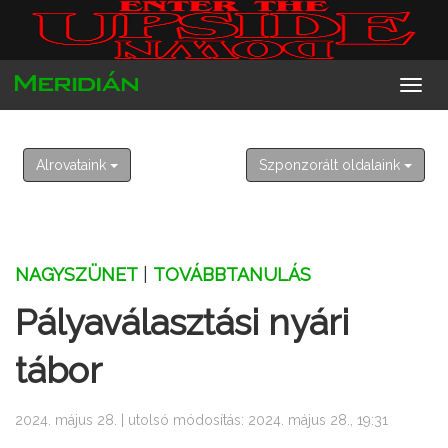
2026. augusztus 10. hétfő
Lőrinc
Alrovataink
Szponzorált oldalaink
NAGYSZÜNET
|
TOVÁBBTANULÁS
Pályaválasztási nyári
tábor
2024. május 28. | utolsó módosítás: 2024. május 28., 19:31