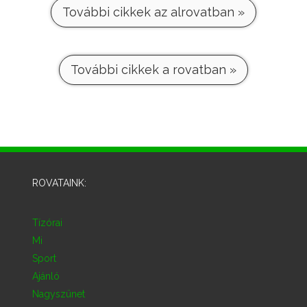
További cikkek az alrovatban »
További cikkek a rovatban »
ROVATAINK:
Tízórai
Mi
Sport
Ajánló
Nagyszünet