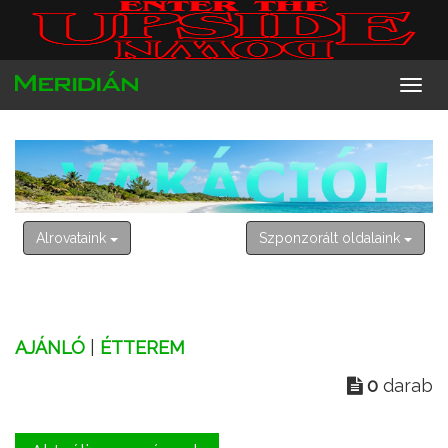
2026. augusztus 7. péntek
Ibolya
Alrovataink
Szponzorált oldalaink
AJÁNLÓ
|
ÉTTEREM
0
darab