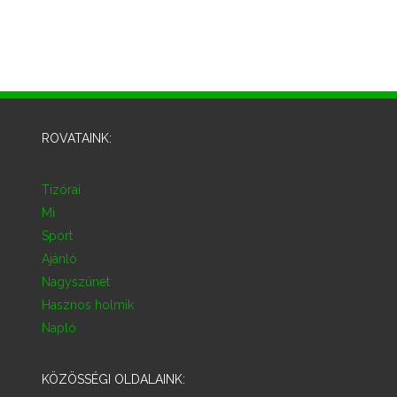
ROVATAINK:
Tízórai
Mi
Sport
Ajánló
Nagyszünet
Hasznos holmik
Napló
KÖZÖSSÉGI OLDALAINK: