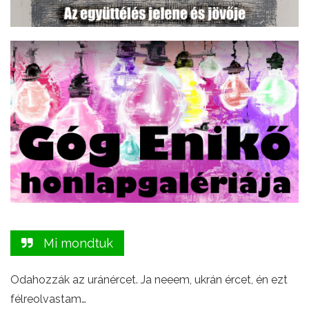
Mi mondtuk
Odahozzák az uránércet. Ja neeem, ukrán ércet, én ezt
félreolvastam…