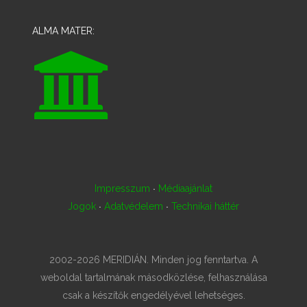
ALMA MATER:
·
Impresszum
Médiaajánlat
·
·
Jogok
Adatvédelem
Technikai háttér
2002-2026 MERIDIÁN. Minden jog fenntartva. A
weboldal tartalmának másodközlése, felhasználása
csak a készítők engedélyével lehetséges.