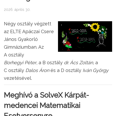
2026. április 30.
Négy osztály végzett
az ELTE Apáczai Csere
János Gyakorló
Gimnáziumban. Az
A osztály
Borhegyi Péter
, a B osztály
dr. Ács Zoltán
, a
C osztály
Dalos Áron
és a D osztály
Iván György
vezetésével.
Meghívó a SolveX Kárpát-
medencei Matematikai
Esetversenyre