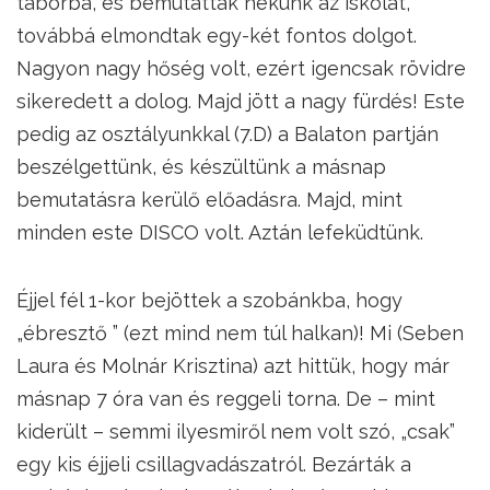
táborba, és bemutatták nekünk az iskolát,
továbbá elmondtak egy-két fontos dolgot.
Nagyon nagy hőség volt, ezért igencsak rövidre
sikeredett a dolog. Majd jött a nagy fürdés! Este
pedig az osztályunkkal (7.D) a Balaton partján
beszélgettünk, és készültünk a másnap
bemutatásra kerülő előadásra. Majd, mint
minden este DISCO volt. Aztán lefeküdtünk.
Éjjel fél 1-kor bejöttek a szobánkba, hogy
„ébresztő ” (ezt mind nem túl halkan)! Mi (Seben
Laura és Molnár Krisztina) azt hittük, hogy már
másnap 7 óra van és reggeli torna. De – mint
kiderült – semmi ilyesmiről nem volt szó, „csak”
egy kis éjjeli csillagvadászatról. Bezárták a