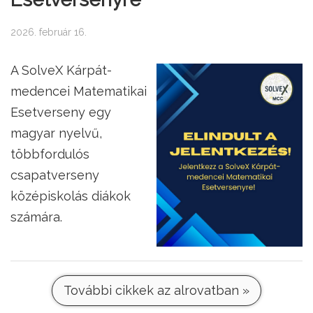
2026. február 16.
A SolveX Kárpát-
medencei Matematikai
Esetverseny egy
magyar nyelvű,
többfordulós
csapatverseny
középiskolás diákok
számára.
További cikkek az alrovatban »