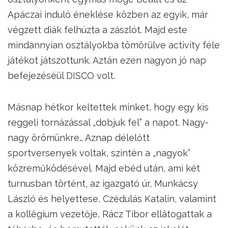
Apáczai induló éneklése közben az egyik, már
végzett diák felhúzta a zászlót. Majd este
mindannyian osztályokba tömörülve activity féle
játékot játszottunk. Aztán ezen nagyon jó nap
befejezéséül DISCO volt.
Másnap hétkor keltettek minket, hogy egy kis
reggeli tornázással „dobjuk fel” a napot. Nagy-
nagy örömünkre… Aznap délelőtt
sportversenyek voltak, szintén a „nagyok”
közreműködésével. Majd ebéd után, ami két
turnusban történt, az igazgató úr, Munkácsy
László és helyettese, Czédulás Katalin, valamint
a kollégium vezetője, Rácz Tibor ellátogattak a