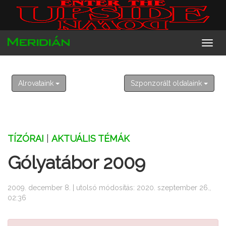
2026. augusztus 9. vasárnap
Emőd
Alrovataink
Szponzorált oldalaink
TÍZÓRAI
|
AKTUÁLIS TÉMÁK
Gólyatábor 2009
2009. december 8. | utolsó módosítás: 2020. szeptember 26.,
02:36