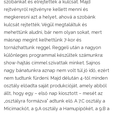
szobánkat és elrejtették a kulcsát. Majd
rejtvényről rejtvényre kellett menni és
megkeresni azt a helyet, ahová a szobánk
kulcsát rejtették. Végül megtaláltuk és
mehettünk aludni, bár nem olyan sokat, mert
másnap megint kelhettünk 7-kor és
tornázhattunk reggel. Reggeli után a nagyon
különleges programmal készültek számunkra:
show-hajtás címmel szívattak minket. Sajnos
nagy bánatunkra aznap nem volt túl jó idő, ezért
nem tudtunk fürdeni. Majd délután 4-től minden
osztály előadta saját produkcióját, amely abból
állt, hogy egy – első nap kiosztott – mesét az
„osztályra formázva” adtunk elő. A 7.C osztály a
Micimackót, a 9.A osztály a Hamupipőkét, a 9.B a