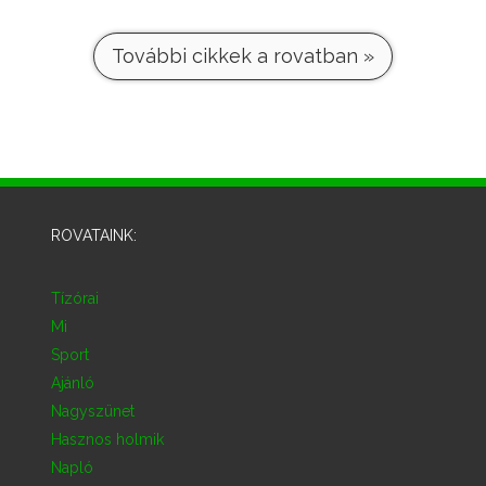
További cikkek a rovatban »
ROVATAINK:
Tízórai
Mi
Sport
Ajánló
Nagyszünet
Hasznos holmik
Napló