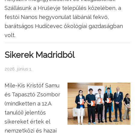
Szállásunk a Hruševje település közelében, a
festői Nanos hegyvonulat lábánál fekvő,
barátságos Hudičevec ökológiai gazdaságban
volt.
Sikerek Madridból
2026. június 1.
Mile-Kis Kristóf Samu
és Tapasztó Zsombor
(mindketten a 12.A
tanulói) jelentős
sikereket értek el
nemzetközi és hazai