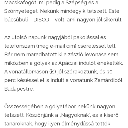
Macskafogót, mi pedig a Szépség és a
Szörnyeteget. Nekünk mindegyik tetszett. Este
búcsúbuli – DISCO – volt, ami nagyon jól sikerült.
Az utolsó napunk nagyjából pakolással és
telefonszám (meg e-mail cím) cseréléssel telt.
Bár nem maradhatott ki a zászló levonása sem,
miközben a gólyák az Apáczai indulót énekelték.
A vonatállomáson (is) jól szórakoztunk, és 30
perc késéssel el is indult a vonatunk Zamárdiból
Budapestre.
Összességében a gólyatábor nekünk nagyon
tetszett. Köszönjünk a „Nagyoknak”, és a kísérő
tanároknak, hogy ilyen élménydússá tették