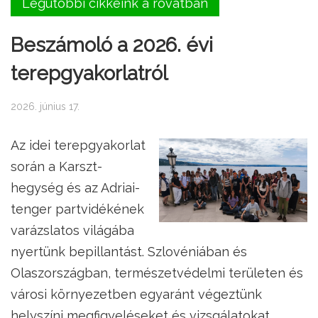
Legutóbbi cikkeink a rovatban
Beszámoló a 2026. évi
terepgyakorlatról
2026. június 17.
Az idei terepgyakorlat
során a Karszt-
hegység és az Adriai-
tenger partvidékének
varázslatos világába
nyertünk bepillantást. Szlovéniában és
Olaszországban, természetvédelmi területen és
városi környezetben egyaránt végeztünk
helyszíni megfigyeléseket és vizsgálatokat.