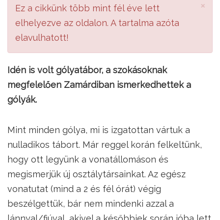
×
Ez a cikkünk több mint fél éve lett
elhelyezve az oldalon. A tartalma azóta
elavulhatott!
Idén is volt gólyatábor, a szokásoknak
megfelelően Zamárdiban ismerkedhettek a
gólyák.
Mint minden gólya, mi is izgatottan vártuk a
nulladikos tábort. Már reggel korán felkeltünk,
hogy ott legyünk a vonatállomáson és
megismerjük új osztálytársainkat. Az egész
vonatutat (mind a 2 és fél órát) végig
beszélgettük, bár nem mindenki azzal a
lánnyal/fiúval, akivel a későbbiek során jóba lett.