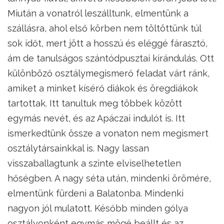
Miután a vonatról leszálltunk, elmentünk a
szállásra, ahol első körben nem töltöttünk túl
sok időt, mert jött a hosszú és eléggé fárasztó,
ám de tanulságos szántódpusztai kirándulás. Ott
különböző osztálymegismerő feladat várt ránk,
amiket a minket kísérő diákok és öregdiákok
tartottak. Itt tanultuk meg többek között
egymás nevét, és az Apáczai indulót is. Itt
ismerkedtünk össze a vonaton nem megismert
osztálytársainkkal is. Nagy lassan
visszaballagtunk a szinte elviselhetetlen
hőségben. A nagy séta után, mindenki örömére,
elmentünk fürdeni a Balatonba. Mindenki
nagyon jól mulatott. Később minden gólya
osztályonként egymás mögé beállt és az