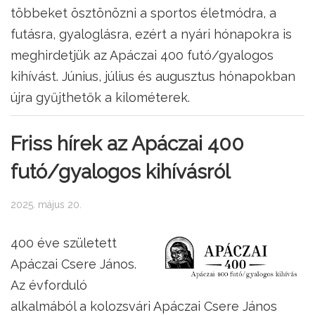
többeket ösztönözni a sportos életmódra, a
futásra, gyaloglásra, ezért a nyári hónapokra is
meghirdetjük az Apáczai 400 futó/gyalogos
kihívást. Június, július és augusztus hónapokban
újra gyűjthetők a kilométerek.
Friss hírek az Apáczai 400
futó/gyalogos kihívásról
2025. május 20.
400 éve született
Apáczai Csere János.
Az évforduló
alkalmából a kolozsvári Apáczai Csere János