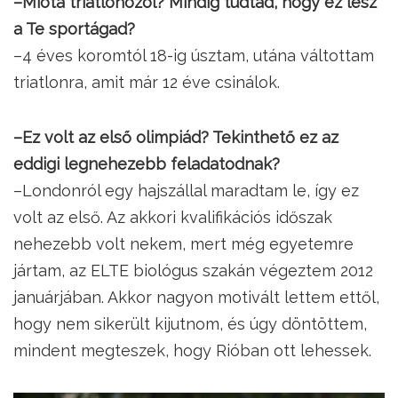
–Mióta triatlonozol? Mindig tudtad, hogy ez lesz
a Te sportágad?
–4 éves koromtól 18-ig úsztam, utána váltottam
triatlonra, amit már 12 éve csinálok.
–Ez volt az első olimpiád? Tekinthető ez az
eddigi legnehezebb feladatodnak?
–Londonról egy hajszállal maradtam le, így ez
volt az első. Az akkori kvalifikációs időszak
nehezebb volt nekem, mert még egyetemre
jártam, az ELTE biológus szakán végeztem 2012
januárjában. Akkor nagyon motivált lettem ettől,
hogy nem sikerült kijutnom, és úgy döntöttem,
mindent megteszek, hogy Rióban ott lehessek.