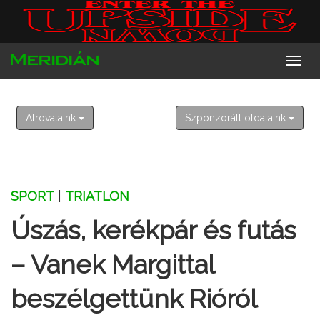
2026. augusztus 9. vasárnap
Emőd
Alrovataink
Szponzorált oldalaink
SPORT
|
TRIATLON
Úszás, kerékpár és futás
– Vanek Margittal
beszélgettünk Rióról