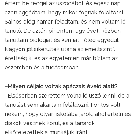
értem be reggel az uszodából, és egész nap
azon aggódtam, hogy mikor fognak feleltetni.
Sajnos elég hamar feladtam, és nem voltam jó
tanuló. De aztán pihentem egy évet, közben
tanultam biológiát és kémiát, főleg egyedül.
Nagyon jól sikerültek utána az emeltszintű
érettségik, és az egyetemen már bíztam az
eszemben és a tudásomban.
–Milyen céljaid voltak apáczais éveid alatt?
–Elsősorban szerettem volna jó úszó lenni, de a
tanulást sem akartam feláldozni. Fontos volt
nekem, hogy olyan iskolába járok, ahol értelmes
diákok vesznek körül, és a tanárok
elkötelezettek a munkájuk iránt.