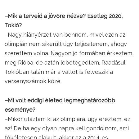
–Mik a terveid a jövőre nézve? Esetleg 2020,
Tokió?
–Nagy hiányérzet van bennem, mivel ezen az
olimpián nem sikerült úgy teljesítenem, ahogy
szerettem volna. Nagyon jó formában érkeztem
meg Rióba, de aztán lebetegedtem. Ráadásul
Tokióban talán már a váltót is felveszik a
versenyszámok közé.
–Mi volt eddigi életed legmeghatározóbb
eseménye?
–Mikor utaztam ki az olimpiára, úgy éreztem, ez
az! De ha egy olyan napra kell gondolnom, ami
tökéletesen alakult, akkor az a 2014-es