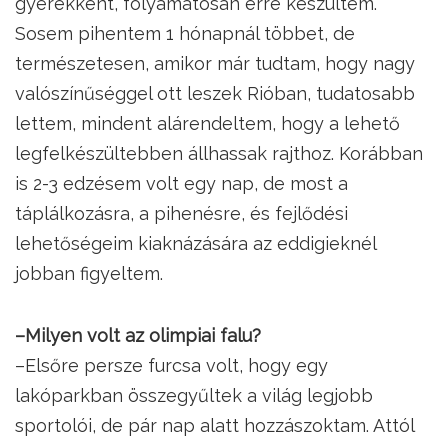
gyerekként, folyamatosan erre készültem.
Sosem pihentem 1 hónapnál többet, de
természetesen, amikor már tudtam, hogy nagy
valószínűséggel ott leszek Rióban, tudatosabb
lettem, mindent alárendeltem, hogy a lehető
legfelkészültebben állhassak rajthoz. Korábban
is 2-3 edzésem volt egy nap, de most a
táplálkozásra, a pihenésre, és fejlődési
lehetőségeim kiaknázására az eddigieknél
jobban figyeltem.
–Milyen volt az olimpiai falu?
–Elsőre persze furcsa volt, hogy egy
lakóparkban összegyűltek a világ legjobb
sportolói, de pár nap alatt hozzászoktam. Attól