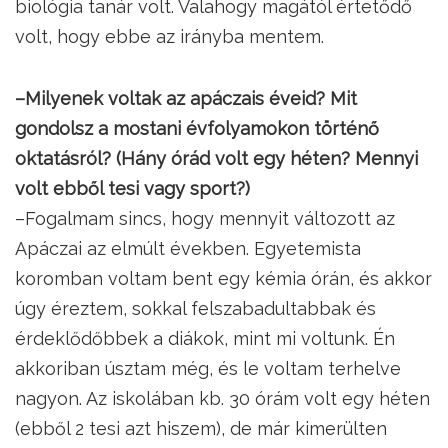
biológia tanár volt. Valahogy magától értetődő
volt, hogy ebbe az irányba mentem.
–Milyenek voltak az apáczais éveid? Mit
gondolsz a mostani évfolyamokon történő
oktatásról? (Hány órád volt egy héten? Mennyi
volt ebből tesi vagy sport?)
–Fogalmam sincs, hogy mennyit változott az
Apáczai az elmúlt években. Egyetemista
koromban voltam bent egy kémia órán, és akkor
úgy éreztem, sokkal felszabadultabbak és
érdeklődőbbek a diákok, mint mi voltunk. Én
akkoriban úsztam még, és le voltam terhelve
nagyon. Az iskolában kb. 30 órám volt egy héten
(ebből 2 tesi azt hiszem), de már kimerülten