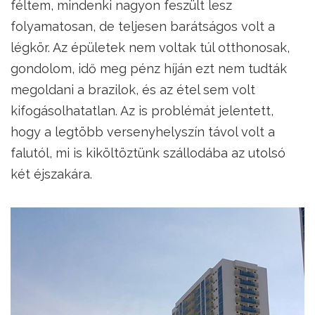
féltem, mindenki nagyon feszült lesz
folyamatosan, de teljesen barátságos volt a
légkör. Az épületek nem voltak túl otthonosak,
gondolom, idő meg pénz híján ezt nem tudták
megoldani a brazilok, és az étel sem volt
kifogásolhatatlan. Az is problémát jelentett,
hogy a legtöbb versenyhelyszín távol volt a
falutól, mi is kiköltöztünk szállodába az utolsó
két éjszakára.