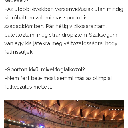
kedvelsz?
–Az utóbbi években versenyidőszak után mindig
kipróbáltam valami más sportot is
szabadidőmben. Pár hétig vízikosaraztam,
balettoztam, meg strandröpiztem. Szükségem
van egy kis játékra meg változatosságra, hogy
felfrissüljek.
–Sporton kívül mivel foglalkozol?
–Nem fért bele most semmi más az olimpiai
felkészülés mellett.