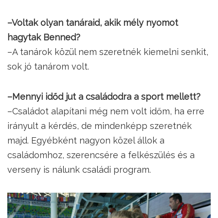
–Voltak olyan tanáraid, akik mély nyomot
hagytak Benned?
–A tanárok közül nem szeretnék kiemelni senkit,
sok jó tanárom volt.
–Mennyi időd jut a családodra a sport mellett?
–Családot alapítani még nem volt időm, ha erre
irányult a kérdés, de mindenképp szeretnék
majd. Egyébként nagyon közel állok a
családomhoz, szerencsére a felkészülés és a
verseny is nálunk családi program.