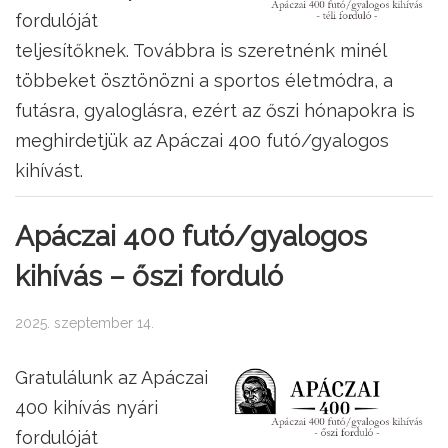
fordulóját
teljesítőknek. Továbbra is szeretnénk minél
többeket ösztönözni a sportos életmódra, a
futásra, gyaloglásra, ezért az őszi hónapokra is
meghirdetjük az Apáczai 400 futó/gyalogos
kihívást.
Apáczai 400 futó/gyalogos
kihívás – őszi forduló
2025. szeptember 14.
Gratulálunk az Apáczai
400 kihívás nyári
fordulóját