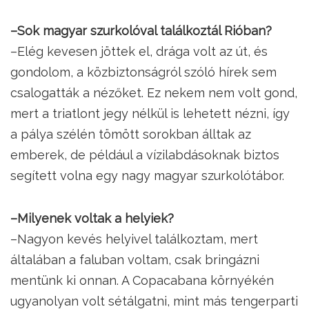
–Sok magyar szurkolóval találkoztál Rióban?
–Elég kevesen jöttek el, drága volt az út, és
gondolom, a közbiztonságról szóló hírek sem
csalogatták a nézőket. Ez nekem nem volt gond,
mert a triatlont jegy nélkül is lehetett nézni, így
a pálya szélén tömött sorokban álltak az
emberek, de például a vízilabdásoknak biztos
segített volna egy nagy magyar szurkolótábor.
–Milyenek voltak a helyiek?
–Nagyon kevés helyivel találkoztam, mert
általában a faluban voltam, csak bringázni
mentünk ki onnan. A Copacabana környékén
ugyanolyan volt sétálgatni, mint más tengerparti