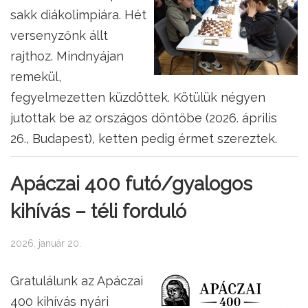
sakk diákolimpiára. Hét
versenyzőnk állt
rajthoz. Mindnyájan
remekül,
fegyelmezetten küzdöttek. Kötülük négyen
jutottak be az országos döntőbe (2026. április
26., Budapest), ketten pedig érmet szereztek.
Apáczai 400 futó/gyalogos
kihívás – téli forduló
2026. január 20.
Gratulálunk az Apáczai
400 kihívás nyári