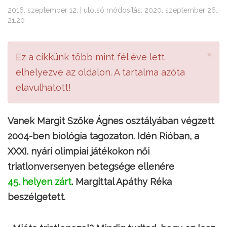
2016. szeptember 12. | utolsó módosítás: 2020. szeptember 26.,
21:20
×
Ez a cikkünk több mint fél éve lett
elhelyezve az oldalon. A tartalma azóta
elavulhatott!
Vanek Margit Szőke Ágnes osztályában végzett
2004-ben biológia tagozaton. Idén Rióban, a
XXXI. nyári olimpiai játékokon női
triatlonversenyen betegsége ellenére
45. helyen zárt
. Margittal Apáthy Réka
beszélgetett.