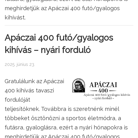
meghirdetjük az Apáczai 400 futó/gyalogos
kihívást.
Apáczai 400 futó/gyalogos
kihívás – nyári forduló
2025. június 23.
Gratulálunk az Apáczai
400 kihívás tavaszi
fordulóját
teljesítőknek. Továbbra is szeretnénk minél
többeket ösztönözni a sportos életmódra, a
futásra, gyaloglásra, ezért a nyári hónapokra is
meghirdetjük az Apáczai 400 futó/gyalogos