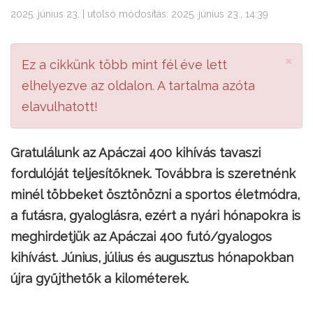
2025. június 23. | utolsó módosítás: 2025. június 23., 14:39
×
Ez a cikkünk több mint fél éve lett
elhelyezve az oldalon. A tartalma azóta
elavulhatott!
Gratulálunk az Apáczai 400 kihívás tavaszi
fordulóját teljesítőknek. Továbbra is szeretnénk
minél többeket ösztönözni a sportos életmódra,
a futásra, gyaloglásra, ezért a nyári hónapokra is
meghirdetjük az Apáczai 400 futó/gyalogos
kihívást. Június, július és augusztus hónapokban
újra gyűjthetők a kilométerek.