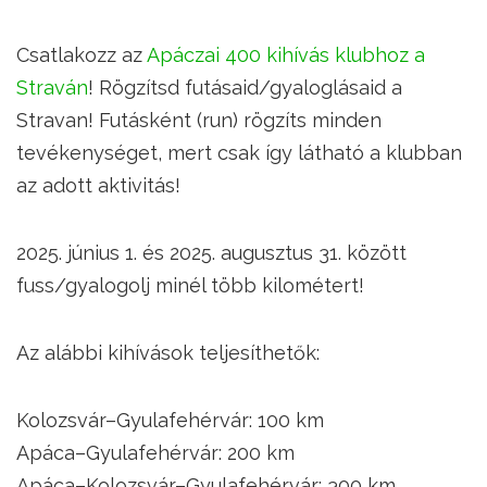
Csatlakozz az
Apáczai 400 kihívás klubhoz a
Straván
! Rögzítsd futásaid/gyaloglásaid a
Stravan! Futásként (run) rögzíts minden
tevékenységet, mert csak így látható a klubban
az adott aktivitás!
2025. június 1. és 2025. augusztus 31. között
fuss/gyalogolj minél több kilométert!
Az alábbi kihívások teljesíthetők:
Kolozsvár–Gyulafehérvár: 100 km
Apáca–Gyulafehérvár: 200 km
Apáca–Kolozsvár–Gyulafehérvár: 300 km