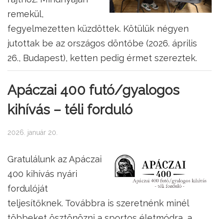
remekül,
fegyelmezetten küzdöttek. Kötülük négyen
jutottak be az országos döntőbe (2026. április
26., Budapest), ketten pedig érmet szereztek.
Apáczai 400 futó/gyalogos
kihívás – téli forduló
2026. január 20.
Gratulálunk az Apáczai
400 kihívás nyári
fordulóját
teljesítőknek. Továbbra is szeretnénk minél
többeket ösztönözni a sportos életmódra, a