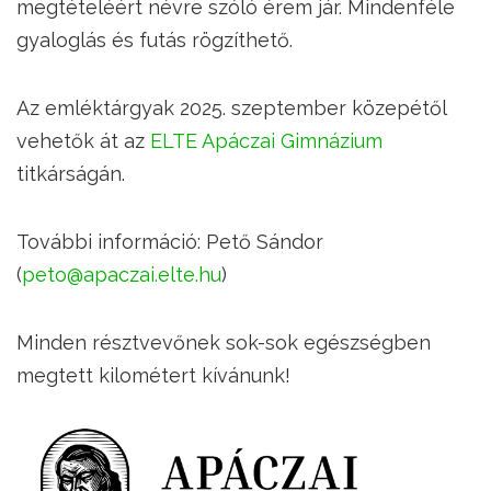
megtételéért névre szóló érem jár. Mindenféle
gyaloglás és futás rögzíthető.
Az emléktárgyak 2025. szeptember közepétől
vehetők át az
ELTE Apáczai Gimnázium
titkárságán.
További információ: Pető Sándor
(
peto@apaczai.elte.hu
)
Minden résztvevőnek sok-sok egészségben
megtett kilométert kívánunk!