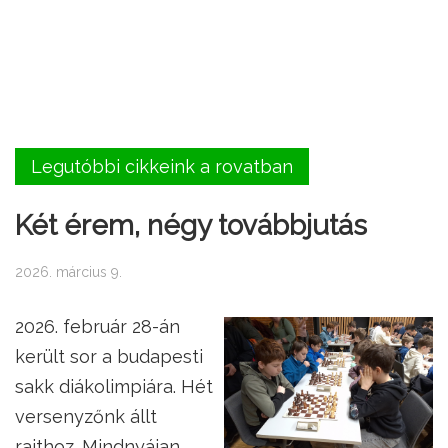
Legutóbbi cikkeink a rovatban
Két érem, négy továbbjutás
2026. március 9.
2026. február 28-án
került sor a budapesti
sakk diákolimpiára. Hét
versenyzőnk állt
rajthoz. Mindnyájan