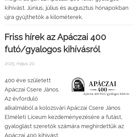
kihívást. Június, július és augusztus hónapokban
újra gyűjthetők a kilométerek.
Friss hírek az Apáczai 400
futó/gyalogos kihívásról
2025. május 20.
400 éve született
Apáczai Csere János.
Az évforduló
alkalmából a kolozsvári Apáczai Csere János
Elméleti Líceum kezdeményezésére a futást,
gyaloglást szeretők számára meghirdettük az
Apáczai 400 kihívást.