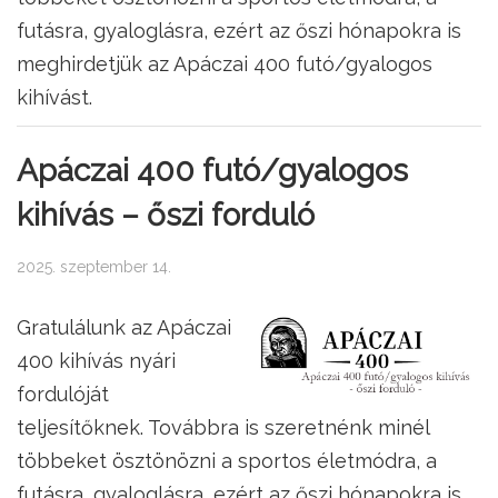
futásra, gyaloglásra, ezért az őszi hónapokra is
meghirdetjük az Apáczai 400 futó/gyalogos
kihívást.
Apáczai 400 futó/gyalogos
kihívás – őszi forduló
2025. szeptember 14.
Gratulálunk az Apáczai
400 kihívás nyári
fordulóját
teljesítőknek. Továbbra is szeretnénk minél
többeket ösztönözni a sportos életmódra, a
futásra, gyaloglásra, ezért az őszi hónapokra is