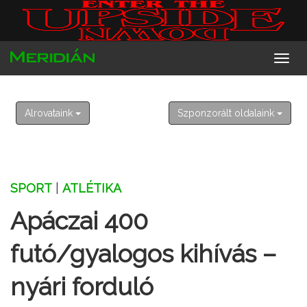
2026. augusztus 8. szombat
László
Alrovataink
Szponzorált oldalaink
SPORT
|
ATLÉTIKA
Apáczai 400
futó/gyalogos kihívás –
nyári forduló