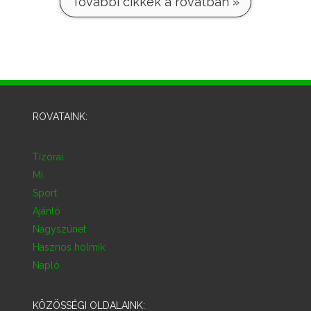
További cikkek a rovatban »
ROVATAINK:
Tízórai
Mi
Sport
Ajánló
Nagyszünet
Hasznos holmik
Napló
KÖZÖSSÉGI OLDALAINK: