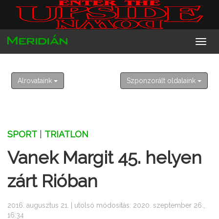
2026. augusztus 7. péntek
Ibolya
Alrovataink
Szponzorált oldalaink
SPORT
|
TRIATLON
Vanek Margit 45. helyen
zárt Rióban
2016. augusztus 21. | utolsó módosítás: 2020. szeptember 26.,
16:34