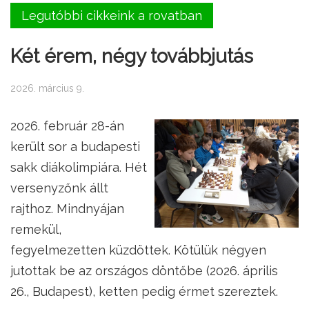
Legutóbbi cikkeink a rovatban
Két érem, négy továbbjutás
2026. március 9.
2026. február 28-án
került sor a budapesti
sakk diákolimpiára. Hét
versenyzőnk állt
rajthoz. Mindnyájan
remekül,
fegyelmezetten küzdöttek. Kötülük négyen
jutottak be az országos döntőbe (2026. április
26., Budapest), ketten pedig érmet szereztek.