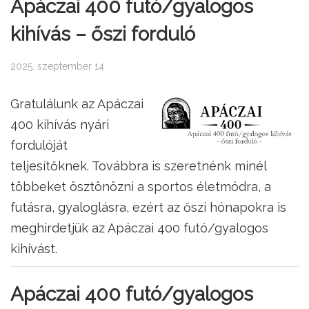
Apáczai 400 futó/gyalogos
kihívás – őszi forduló
2025. szeptember 14.
Gratulálunk az Apáczai
400 kihívás nyári
fordulóját
teljesítőknek. Továbbra is szeretnénk minél
többeket ösztönözni a sportos életmódra, a
futásra, gyaloglásra, ezért az őszi hónapokra is
meghirdetjük az Apáczai 400 futó/gyalogos
kihívást.
Apáczai 400 futó/gyalogos