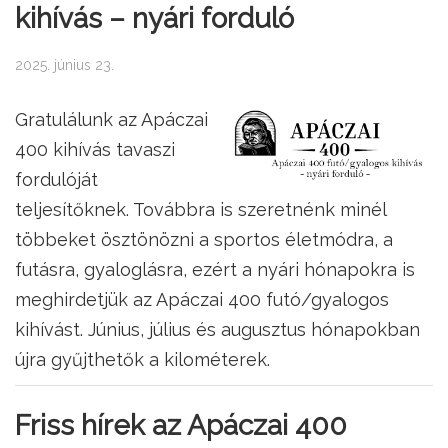
kihívás – nyári forduló
2025. június 23.
Gratulálunk az Apáczai
400 kihívás tavaszi
fordulóját
teljesítőknek. Továbbra is szeretnénk minél
többeket ösztönözni a sportos életmódra, a
futásra, gyaloglásra, ezért a nyári hónapokra is
meghirdetjük az Apáczai 400 futó/gyalogos
kihívást. Június, július és augusztus hónapokban
újra gyűjthetők a kilométerek.
Friss hírek az Apáczai 400