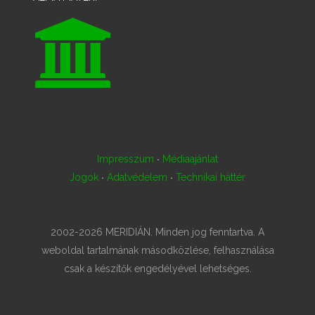
·
Impresszum
Médiaajánlat
·
·
Jogok
Adatvédelem
Technikai háttér
2002-2026 MERIDIÁN. Minden jog fenntartva. A
weboldal tartalmának másodközlése, felhasználása
csak a készítők engedélyével lehetséges.