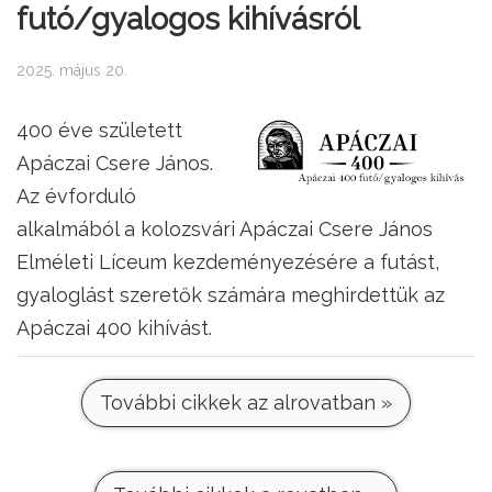
futó/gyalogos kihívásról
2025. május 20.
400 éve született
Apáczai Csere János.
Az évforduló
alkalmából a kolozsvári Apáczai Csere János
Elméleti Líceum kezdeményezésére a futást,
gyaloglást szeretők számára meghirdettük az
Apáczai 400 kihívást.
További cikkek az alrovatban »