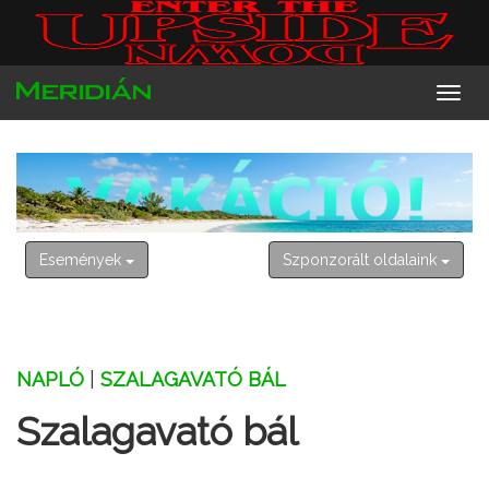
2026. augusztus 9. vasárnap
Emőd
Események
Szponzorált oldalaink
NAPLÓ
|
SZALAGAVATÓ BÁL
Szalagavató bál