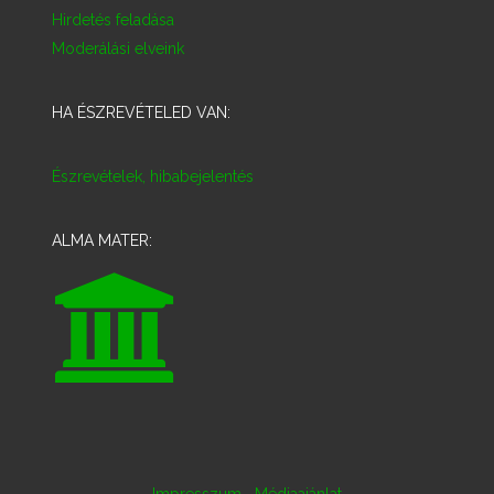
Hirdetés feladása
Moderálási elveink
HA ÉSZREVÉTELED VAN:
Észrevételek, hibabejelentés
ALMA MATER:
·
Impresszum
Médiaajánlat