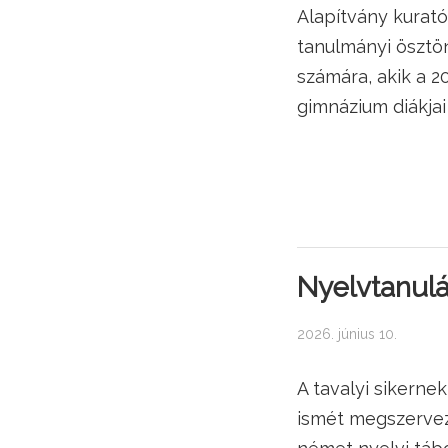
Alapítvány kurató
tanulmányi ösztön
számára, akik a 
gimnázium diákjai
Nyelvtanulá
2026. június 10.
A tavalyi sikern
ismét megszervezé