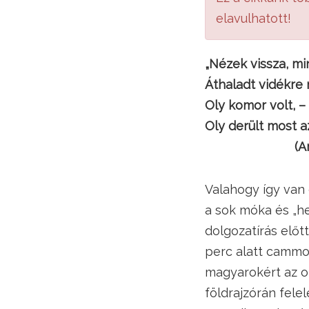
elavulhatott!
„Nézek vissza, mi
Áthaladt vidékre 
Oly komor volt, – 
Oly derült most a
(Arany J
Valahogy így van 
a sok móka és „he
dolgozatírás előt
perc alatt cammog
magyarokért az ol
földrajzórán fele