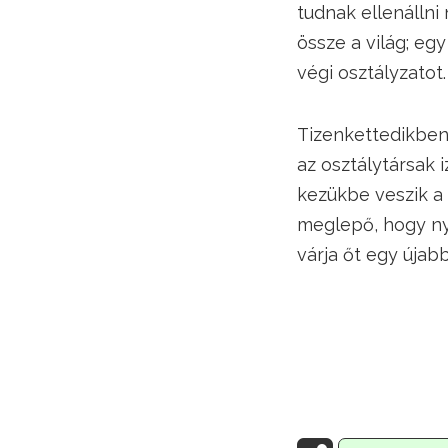
tudnak ellenállni
össze a világ; egy
végi osztályzatot.
Tizenkettedikben 
az osztálytársak 
kezükbe veszik a
meglepő, hogy nyá
várja őt egy újabb