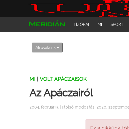
TÍZÓRAI
MI
SPORT
Alrovataink
MI
|
VOLT APÁCZAISOK
Az Apáczairól
2004. február 9. | utolsó módosítás: 2020. szeptembe
Ez a cikkünk tö