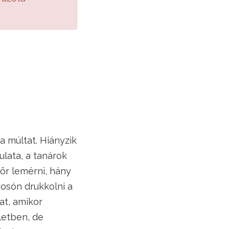
a múltat. Hiányzik
ulata, a tanárok
zör lemérni, hány
yosón drukkolni a
at, amikor
letben, de