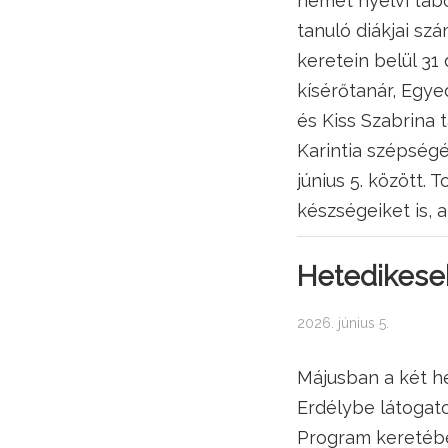
német nyelvi táb
tanuló diákjai szá
keretein belül 31 
kísérőtanár, Egyedi
és Kiss Szabrina 
Karintia szépségét
június 5. között.
készségeiket is, a
Hetedikesek
2026. június 5.
Májusban a két h
Erdélybe látogato
Program keretébe