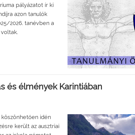
riuma pályázatot ír ki
díjra azon tanulók
2025/2026. tanévben a
 voltak.
s és élmények Karintiában
ek köszönhetően idén
sre került az ausztriai