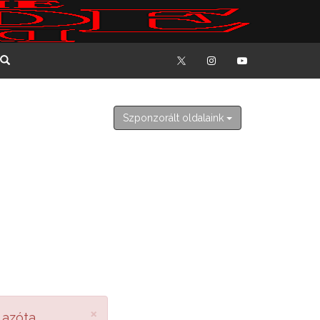
2026. augusztus 8. szombat
László
Szponzorált oldalaink
×
 azóta