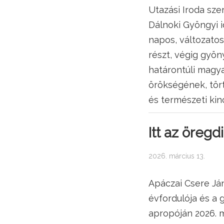
Utazási Iroda sze
Dálnoki Gyöngyi 
napos, változato
részt, végig gyön
határontúli magya
örökségének, tör
és természeti kin
Itt az öreg
2026. március 13.
Apáczai Csere Já
évfordulója és a
apropóján 2026. m