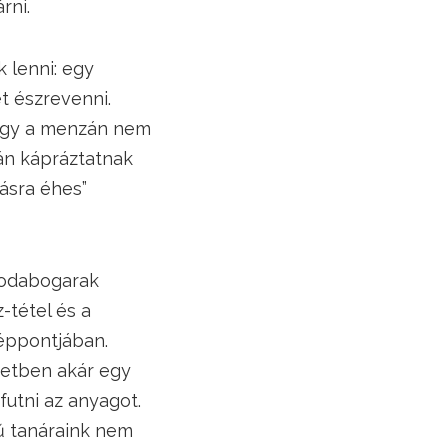
rni.
 lenni: egy
t észrevenni.
hogy a menzán nem
án kápráztatnak
dásra éhes”
csodabogarak
-tétel és a
éppontjában.
netben akár egy
futni az anyagot.
vű tanáraink nem