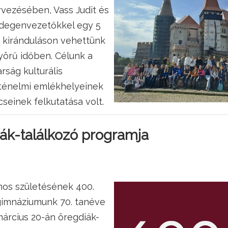
rvezésében, Vass Judit és
idegenvezetőkkel egy 5
s kiránduláson vehettünk
yörű időben. Célunk a
rság kulturális
ténelmi emlékhelyeinek
cseinek felkutatása volt.
diák-találkozó programja
nos születésének 400.
 gimnáziumunk 70. tanéve
árcius 20-án öregdiák-