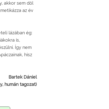
y, akkor sem dől
ozmetikázza az év
eli lázában ég:
ákokra is,
szülni. Így nem
Apáczainak, hisz
Bartek Dániel
ly, humán tagozat)