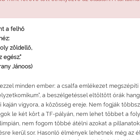
nt a felhő
néz:
oly zöldellő,
z egész.”
ánoos)
ezzel minden ember: a csalfa emlékezet megszépíti 
lyzetkomikum”, a beszélgetéssel eltöltött órák hang
ti kaján vigyora, a közösség ereje. Nem fogják többs
ok le két kört a TF-pályán, nem lehet többet a fol
impián, nem fogom többé átélni azokat a pillanatok
lésre kerül sor. Hasonló élmények lehetnek még az é