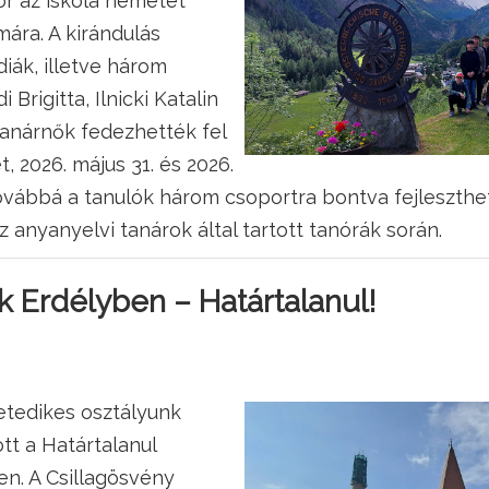
or az iskola németet
mára. A kirándulás
diák, illetve három
 Brigitta, Ilnicki Katalin
tanárnők fedezhették fel
, 2026. május 31. és 2026.
 Továbbá a tanulók három csoportra bontva fejleszth
z anyanyelvi tanárok által tartott tanórák során.
 Erdélyben – Határtalanul!
etedikes osztályunk
tt a Határtalanul
n. A Csillagösvény