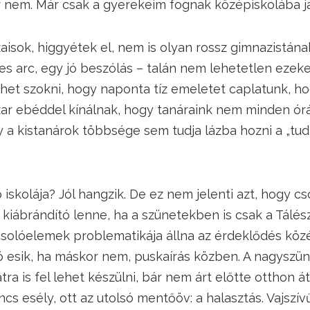
 nem. Már csak a gyerekeim fognak középiskolába já
isok, higgyétek el, nem is olyan rossz gimnazistának
s arc, egy jó beszólás – talán nem lehetetlen ezeke
ehet szokni, hogy naponta tíz emeletet caplatunk, 
ar ebéddel kínálnak, hogy tanáraink nem minden ór
y a kistanárok többsége sem tudja lázba hozni a „tu
 iskolája? Jól hangzik. De ez nem jelenti azt, hogy 
g kiábrándító lenne, ha a szünetekben is csak a Tálész
solóelemek problematikája állna az érdeklődés köz
zó esik, ha máskor nem, puskaírás közben. A nagyszü
ra is fel lehet készülni, bár nem árt előtte otthon át
cs esély, ott az utolsó mentőöv: a halasztás. Vajszí