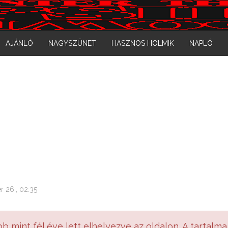
AJÁNLÓ
NAGYSZÜNET
HASZNOS HOLMIK
NAPLÓ
r 26., 02:35
bb mint fél éve lett elhelyezve az oldalon. A tartalma