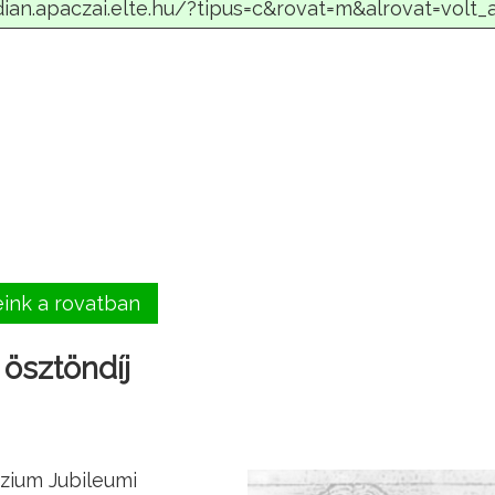
eink a rovatban
ösztöndíj
zium Jubileumi