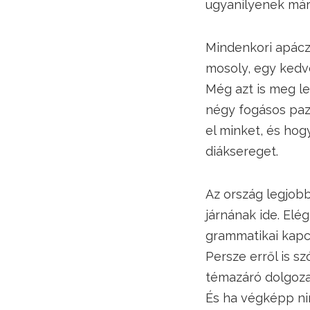
ugyanilyenek már
Mindenkori apácza
mosoly, egy kedve
Még azt is meg l
négy fogásos paz
el minket, és hog
diáksereget.
Az ország legjobb
járnának ide. Elé
grammatikai kapc
Persze erről is s
témazáró dolgozat
És ha végképp nin