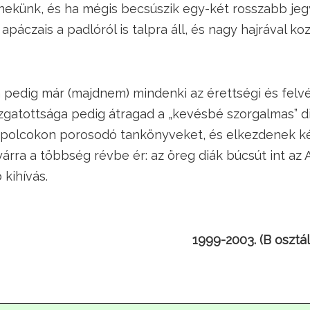
 nekünk, és ha mégis becsúszik egy-két rosszabb jeg
 apáczais a padlóról is talpra áll, és nagy hajrával k
pedig már (majdnem) mindenki az érettségi és felvét
izgatottsága pedig átragad a „kevésbé szorgalmas” di
 polcokon porosodó tankönyveket, és elkezdenek ké
rra a többség révbe ér: az öreg diák búcsút int az 
 kihívás.
1999-2003. (B osztá