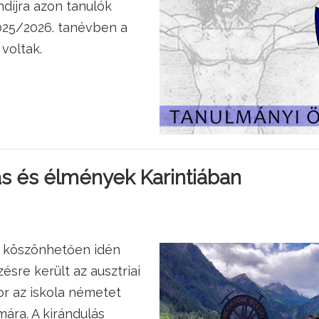
díjra azon tanulók
2025/2026. tanévben a
 voltak.
s és élmények Karintiában
ek köszönhetően idén
sre került az ausztriai
or az iskola németet
mára. A kirándulás