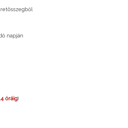
eretösszegből
idő napján
14 óráig
)