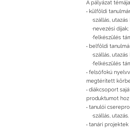
A pályázat témája
külföldi tanulmá
·szállás, utazás 
·nevezési díjak;
·felkészülés tá
belföldi tanulmá
·szállás, utazás 
·felkészülés tá
felsőfokú nyelvv
megtérített körbe
diákcsoport saj
produktumot hoz 
tanulói cserepr
·szállás, utazás.
tanári projekte