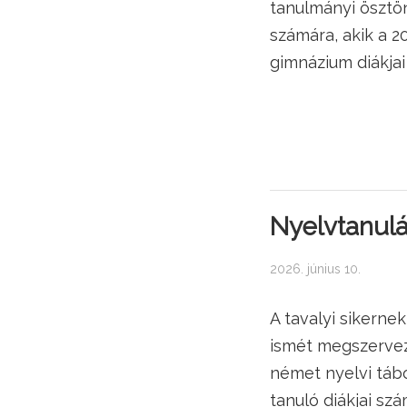
tanulmányi ösztön
számára, akik a 
gimnázium diákjai
Nyelvtanulá
2026. június 10.
A tavalyi sikern
ismét megszervezé
német nyelvi táb
tanuló diákjai szá