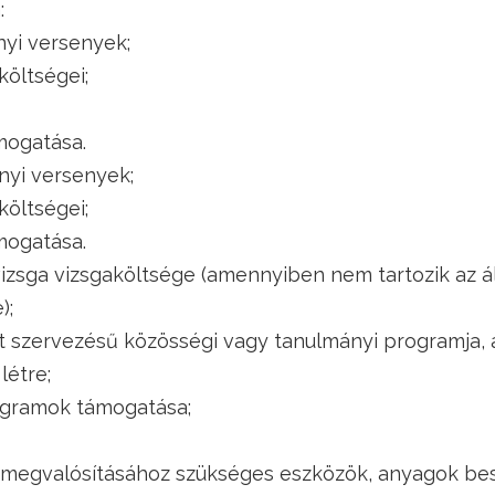
:
nyi versenyek;
költségei;
mogatása.
nyi versenyek;
költségei;
mogatása.
izsga vizsgaköltsége (amennyiben nem tartozik az ál
);
át szervezésű közösségi vagy tanulmányi programja,
létre;
ogramok támogatása;
k megvalósításához szükséges eszközök, anyagok bes