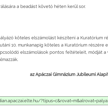
rálására a beadást követő héten kerül sor.
lyázó köteles elszámolást készíteni a Kuratórium ré
 utáni 10. munkanapig köteles a Kuratórium részére el
pcsolódó elszámolások pontos feltételeit, módját a
almazzák.
az Apáczai Gimnázium Jubileumi Alapí