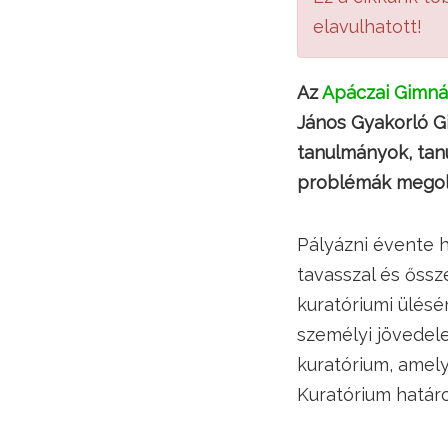
elavulhatott!
Az
Apáczai Gimná
János Gyakorló G
tanulmányok, tan
problémák megoldá
Pályázni évente h
tavasszal és őssz
kuratóriumi ülésé
személyi jövedele
kuratórium, amely
Kuratórium határo