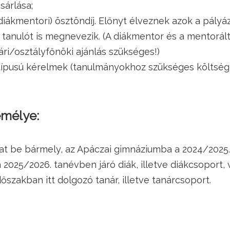
sárlása;
(diákmentori) ösztöndíj. Előnyt élveznek azok a pály
 tanulót is megnevezik. (A diákmentor és a mentorál
ri/osztályfőnöki ajánlás szükséges!)
 típusú kérelmek (tanulmányokhoz szükséges költsé
emélye:
at be bármely, az Apáczai gimnáziumba a 2024/2025.,
 2025/2026. tanévben járó diák, illetve diákcsoport, 
szakban itt dolgozó tanár, illetve tanárcsoport.