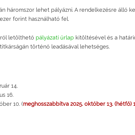
án háromszor lehet pályázni. A rendelkezésre álló k
ezer forint használható fel.
ról letölthető
pályázati űrlap
kitöltésével és a határ
a titkárságán történő leadásával lehetséges.
ruár 14.
us 16.
tóber 10. (
meghosszabbítva 2025. október 13. (hétfő) 