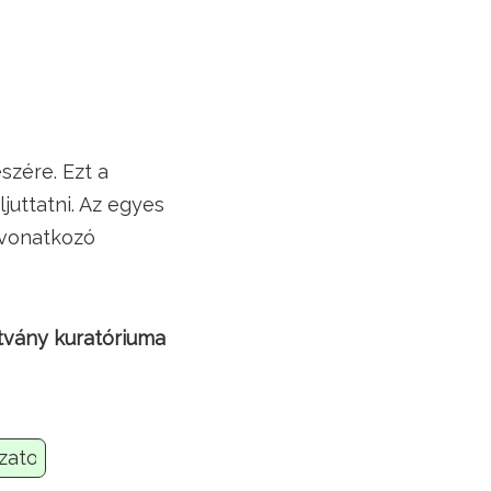
szére. Ezt a
juttatni. Az egyes
 vonatkozó
tvány kuratóriuma