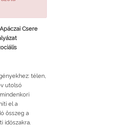
 Apáczai Csere
lyázat
ciális
gényekhez: télen,
év utolsó
 mindenkori
ti el a
dó összeg a
i időszakra.