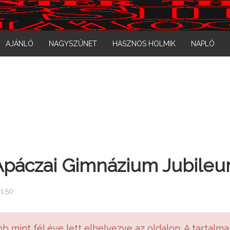
AJÁNLÓ
NAGYSZÜNET
HASZNOS HOLMIK
NAPLÓ
 Apáczai Gimnázium Jubileu
21:50
bb mint fél éve lett elhelyezve az oldalon. A tartalma