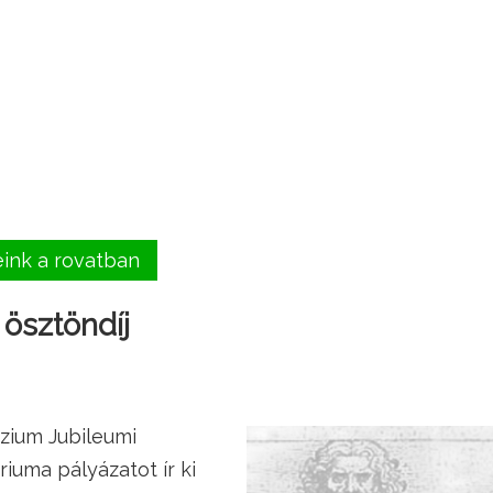
eink a rovatban
ösztöndíj
zium Jubileumi
riuma pályázatot ír ki