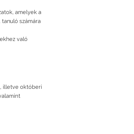
ázatok, amelyek a
t tanuló számára
gekhez való
 illetve októberi
valamint