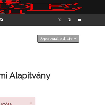
2026. augusztus 7. péntek
Ibolya
Szponzorált oldalaink
mi Alapítvány
×
 azóta