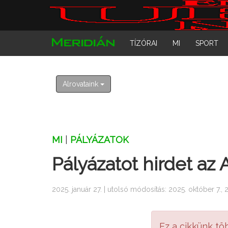
TÍZÓRAI
MI
SPORT
Alrovataink
MI
|
PÁLYÁZATOK
Pályázatot hirdet az
2025. január 27. | utolsó módosítás: 2025. október 7., 
Ez a cikkünk tö