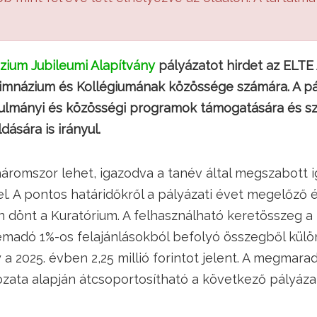
zium Jubileumi Alapítvány
pályázatot hirdet az ELTE
imnázium és Kollégiumának közössége számára. A pá
ulmányi és közösségi programok támogatására és szo
sára is irányul.
áromszor lehet, igazodva a tanév által megszabott i
el. A pontos határidőkről a pályázati évet megelőző 
n dönt a Kuratórium. A felhasználható keretösszeg a
madó 1%-os felajánlásokból befolyó összegből különí
 a 2025. évben 2,25 millió forintot jelent. A megmara
zata alapján átcsoportosítható a következő pályázat