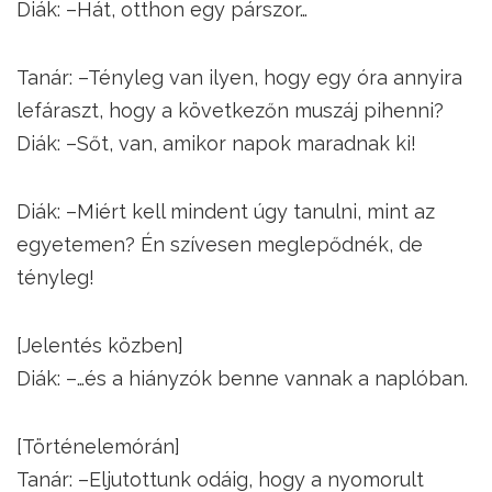
Diák: –Hát, otthon egy párszor…
Tanár: –Tényleg van ilyen, hogy egy óra annyira
lefáraszt, hogy a következőn muszáj pihenni?
Diák: –Sőt, van, amikor napok maradnak ki!
Diák: –Miért kell mindent úgy tanulni, mint az
egyetemen? Én szívesen meglepődnék, de
tényleg!
[Jelentés közben]
Diák: –…és a hiányzók benne vannak a naplóban.
[Történelemórán]
Tanár: –Eljutottunk odáig, hogy a nyomorult