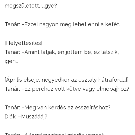
megszületett, ugye?
Tanár: –Ezzel nagyon meg lehet enni a kefét.
[Helyettesítés]
Tanár: –Amint látják, én jöttem be, ez látszik,
igen…
[Április elseje, negyedkor az osztály hátrafordul]
Tanár: –Ez perchez volt kötve vagy elmebajhoz?
Tanár: –Még van kérdés az esszéíráshoz?
Diák: –Muszáááj?