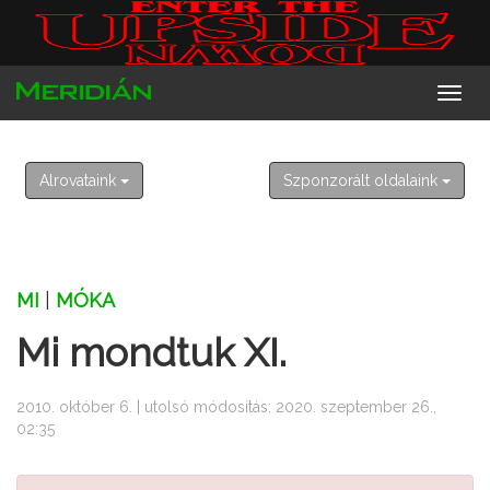
2026. augusztus 10. hétfő
Lőrinc
Alrovataink
Szponzorált oldalaink
MI
|
MÓKA
Mi mondtuk XI.
2010. október 6. | utolsó módosítás: 2020. szeptember 26.,
02:35