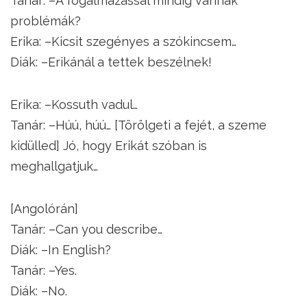
Tanár: –A fogalmazással mindig vannak
problémák?
Erika: –Kicsit szegényes a szókincsem…
Diák: –Erikánál a tettek beszélnek!
Erika: –Kossuth vadul…
Tanár: –Húú, húú… [Törölgeti a fejét, a szeme
kidülled] Jó, hogy Erikát szóban is
meghallgatjuk…
[Angolórán]
Tanár: –Can you describe…
Diák: –In English?
Tanár: –Yes.
Diák: –No.