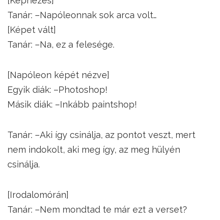
[Képnézés]
Tanár: –Napóleonnak sok arca volt…
[Képet vált]
Tanár: –Na, ez a felesége.
[Napóleon képét nézve]
Egyik diák: –Photoshop!
Másik diák: –Inkább paintshop!
Tanár: –Aki így csinálja, az pontot veszt, mert
nem indokolt, aki meg így, az meg hülyén
csinálja.
[Irodalomórán]
Tanár: –Nem mondtad te már ezt a verset?