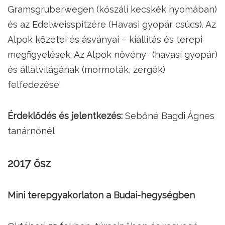
Gramsgruberwegen (kőszáli kecskék nyomában)
és az Edelweisspitzére (Havasi gyopár csúcs). Az
Alpok kőzetei és ásványai – kiállítás és terepi
megfigyelések. Az Alpok növény- (havasi gyopár)
és állatvilágának (mormoták, zergék)
felfedezése.
Érdeklődés és jelentkezés:
Sebőné Bagdi Ágnes
tanárnőnél
2017 ősz
Mini terepgyakorlaton a Budai-hegységben