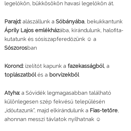
legelőkön, bükkösökön havasi legelőkön át.
Parajd:
alászállunk a
Sóbányába
, bekukkantunk
Áprily Lajos emlékház
ába, kirándulunk, halofita-
kutatunk és sósiszapferedőzünk ☺ a
Sószoros
ban
Korond:
ízelítőt kapunk a
fazekasságból
, a
toplászatból
és a
borvizekből
Atyha:
a Sóvidék legmagasabban található
különlegesen szép fekvésű településén
„időutazunk”, majd elkirándulunk a
Fias-tetőre
,
ahonnan messzi távlatok nyílhatnak ☺