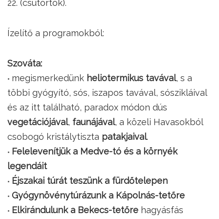
22. (csütörtök).
Ízelítő a programokból:
Szováta:
megismerkedünk
heliotermikus tavával
, s a
többi gyógyító, sós, iszapos tavával, sószikláival
és az itt található, paradox módon dús
vegetációjával
,
faunájával
, a közeli Havasokból
csobogó kristálytiszta
patakjaival
.
Felelevenítjük a Medve-tó és a környék
legendáit
Éjszakai túrát teszünk a fürdőtelepen
Gyógynövénytúrázunk a Kápolnás-tetőre
Elkirándulunk a Bekecs-tetőre
hagyásfás