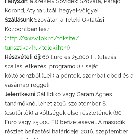
Helyszín:
a székely Sóvidék: Szováta, Parajd,
Korond, Atyha utcái, hegyei-völgyei
Szállásunk
Szovátán a Teleki Oktatási
Központban lesz
(
http://www.tok.ro/toksite/
turisztika/hu/teleki.htm
)
Részvételi díj:
60 Euro és 25.000 Ft (utazás,
szállás, étkezés, programok) + saját
költőpénzből (Lei!) a péntek, szombat ebéd és a
vasárnap reggeli
Jelentkezni
Gál Ildikó vagy Garam Ágnes
tanárnőknél lehet 2016. szeptember 8.
(csütörtök) a költségek első részletének (60
Euro vagy 25.000 Ft) befizetésével. A második
részlet befizetési határideje: 2016. szeptember