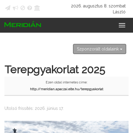
2026. augusztus 8. szombat
László
Szponzorált oldalaink
Terepgyakorlat 2025
Ezen oldal internetes címe:
http://meridian.apaczai.elte.hu/terepgyakorlat
Utolsó frissítés: 2026. június 17.