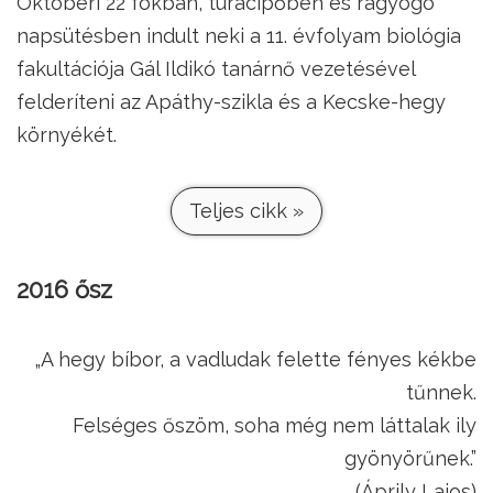
Októberi 22 fokban, túracipőben és ragyogó
napsütésben indult neki a 11. évfolyam biológia
fakultációja Gál Ildikó tanárnő vezetésével
felderíteni az Apáthy-szikla és a Kecske-hegy
környékét.
Teljes cikk »
2016 ősz
„A hegy bíbor, a vadludak felette fényes kékbe
tűnnek.
Felséges őszöm, soha még nem láttalak ily
gyönyörűnek.”
(Áprily Lajos)