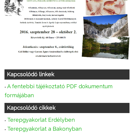
Kapcsolódó linkek
A fentebbi tájékoztató PDF dokumentum
formájában
Kapcsolódó cikkek
Terepgyakorlat Erdélyben
Terepgyakorlat a Bakonyban