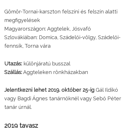
Gömör-Tornai-karszton felszíni és felszín alatti
megfigyelések
Magyarországon: Aggtelek, Jósvafő
Szlovákiában: Domica, Szádelői-völgy, Szádelői-
fennsík, Torna vára
Utazás:
különjáratú busszal
Szállás:
Aggteleken rönkházakban
Jelentkezni lehet 2019. október 25-ig
Gál Ildikó
vagy Bagdi Ágnes tanárnőknél vagy Sebő Péter
tanár úrnál.
2019 tavasz