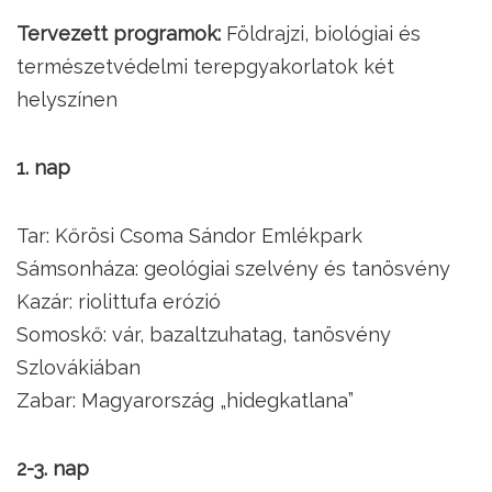
Tervezett programok:
Földrajzi, biológiai és
természetvédelmi terepgyakorlatok két
helyszínen
1. nap
Tar: Kőrösi Csoma Sándor Emlékpark
Sámsonháza: geológiai szelvény és tanösvény
Kazár: riolittufa erózió
Somoskő: vár, bazaltzuhatag, tanösvény
Szlovákiában
Zabar: Magyarország „hidegkatlana”
2-3. nap