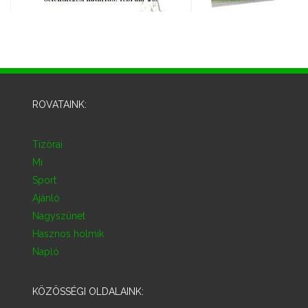
ROVATAINK:
Tízórai
Mi
Sport
Ajánló
Nagyszünet
Hasznos holmik
Napló
KÖZÖSSÉGI OLDALAINK: