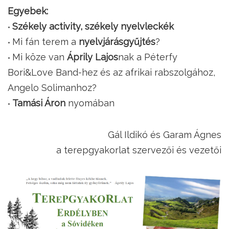
Egyebek:
Székely activity, székely nyelvleckék
Mi fán terem a
nyelvjárásgyűjtés
?
Mi köze van
Áprily Lajos
nak a Péterfy
Bori&Love Band-hez és az afrikai rabszolgához,
Angelo Solimanhoz?
Tamási Áron
nyomában
Gál Ildikó és Garam Ágnes
a terepgyakorlat szervezői és vezetői