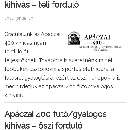
kihívás – téli forduló
2026. január 20.
Gratulálunk az Apáczai
400 kihívás nyári
fordulóját
teljesítőknek. Továbbra is szeretnénk minél
többeket ösztönözni a sportos életmódra, a
futásra, gyaloglásra, ezért az őszi hónapokra is
meghirdetjük az Apáczai 400 futó/gyalogos
kihívást.
Apáczai 400 futó/gyalogos
kihívás – őszi forduló