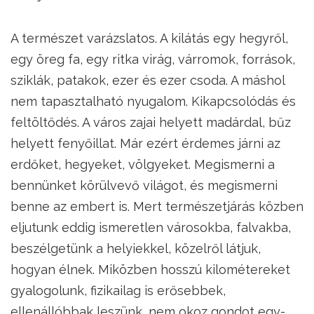
A természet varázslatos. A kilátás egy hegyről,
egy öreg fa, egy ritka virág, várromok, források,
sziklák, patakok, ezer és ezer csoda. A máshol
nem tapasztalható nyugalom. Kikapcsolódás és
feltöltődés. A város zajai helyett madárdal, bűz
helyett fenyőillat. Már ezért érdemes járni az
erdőket, hegyeket, völgyeket. Megismerni a
bennünket körülvevő világot, és megismerni
benne az embert is. Mert természetjárás közben
eljutunk eddig ismeretlen városokba, falvakba,
beszélgetünk a helyiekkel, közelről látjuk,
hogyan élnek. Miközben hosszú kilométereket
gyalogolunk, fizikailag is erősebbek,
ellenállóbbak leszünk, nem okoz gondot egy-