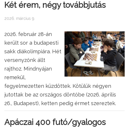
Két érem, négy továbbjutás
2026. március 9.
2026. február 28-án
került sor a budapesti
sakk diákolimpiára. Hét
versenyzőnk állt
rajthoz. Mindnyájan
remekül,
fegyelmezetten küzdöttek. Kötülük négyen
jutottak be az országos döntőbe (2026. április
26., Budapest), ketten pedig érmet szereztek.
Apáczai 400 futó/gyalogos