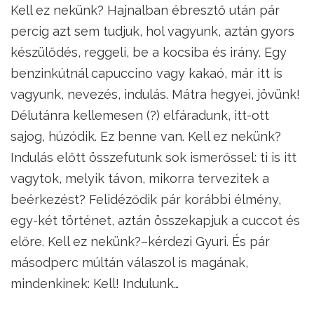
Kell ez nekünk? Hajnalban ébresztő után pár
percig azt sem tudjuk, hol vagyunk, aztán gyors
készülődés, reggeli, be a kocsiba és irány. Egy
benzinkútnál capuccino vagy kakaó, már itt is
vagyunk, nevezés, indulás. Mátra hegyei, jövünk!
Délutánra kellemesen (?) elfáradunk, itt-ott
sajog, húzódik. Ez benne van. Kell ez nekünk?
Indulás előtt összefutunk sok ismerőssel: ti is itt
vagytok, melyik távon, mikorra tervezitek a
beérkezést? Felidéződik pár korábbi élmény,
egy-két történet, aztán összekapjuk a cuccot és
előre. Kell ez nekünk?–kérdezi Gyuri. És pár
másodperc múltán válaszol is magának,
mindenkinek: Kell! Indulunk…