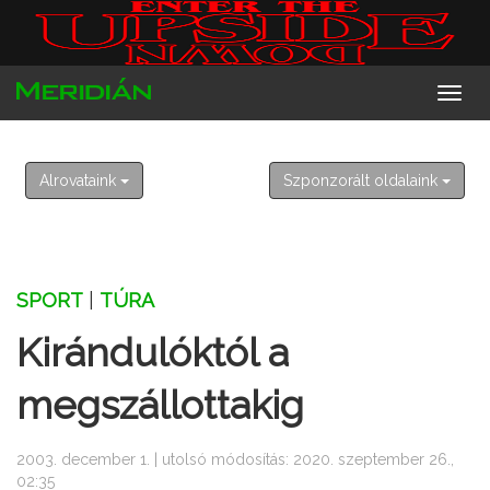
2026. augusztus 7. péntek
Ibolya
Alrovataink
Szponzorált oldalaink
SPORT
|
TÚRA
Kirándulóktól a
megszállottakig
2003. december 1. | utolsó módosítás: 2020. szeptember 26.,
02:35