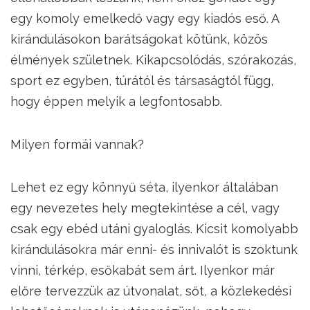
egy komoly emelkedő vagy egy kiadós eső. A
kirándulásokon barátságokat kötünk, közös
élmények születnek. Kikapcsolódás, szórakozás,
sport ez egyben, túrától és társaságtól függ,
hogy éppen melyik a legfontosabb.
Milyen formái vannak?
Lehet ez egy könnyű séta, ilyenkor általában
egy nevezetes hely megtekintése a cél, vagy
csak egy ebéd utáni gyaloglás. Kicsit komolyabb
kirándulásokra már enni- és innivalót is szoktunk
vinni, térkép, esőkabát sem árt. Ilyenkor már
előre tervezzük az útvonalat, sőt, a közlekedési