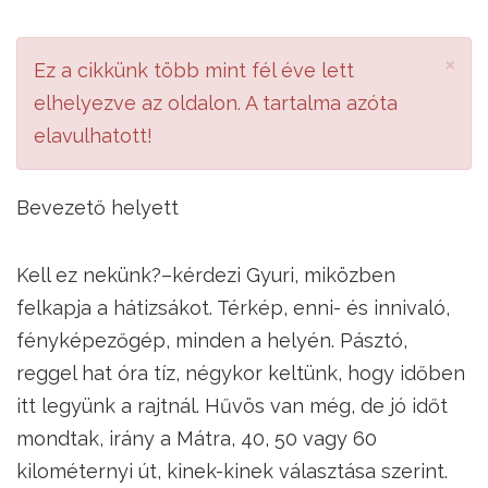
×
Ez a cikkünk több mint fél éve lett
elhelyezve az oldalon. A tartalma azóta
elavulhatott!
Bevezető helyett
Kell ez nekünk?–kérdezi Gyuri, miközben
felkapja a hátizsákot. Térkép, enni- és innivaló,
fényképezőgép, minden a helyén. Pásztó,
reggel hat óra tíz, négykor keltünk, hogy időben
itt legyünk a rajtnál. Hűvös van még, de jó időt
mondtak, irány a Mátra, 40, 50 vagy 60
kilométernyi út, kinek-kinek választása szerint.