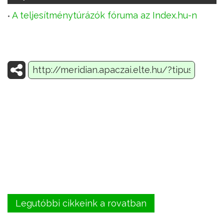
A teljesítménytúrázók fóruma az Index.hu-n
Legutóbbi cikkeink a rovatban