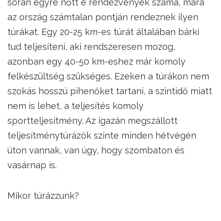
során egyre nőtt e rendezvények száma, mára
az ország számtalan pontján rendeznek ilyen
túrákat. Egy 20-25 km-es túrát általában bárki
tud teljesíteni, aki rendszeresen mozog,
azonban egy 40-50 km-eshez már komoly
felkészültség szükséges. Ezeken a túrákon nem
szokás hosszú pihenőket tartani, a szintidő miatt
nem is lehet, a teljesítés komoly
sportteljesítmény. Az igazán megszállott
teljesítménytúrázók szinte minden hétvégén
úton vannak, van úgy, hogy szombaton és
vasárnap is.
Mikor túrázzunk?