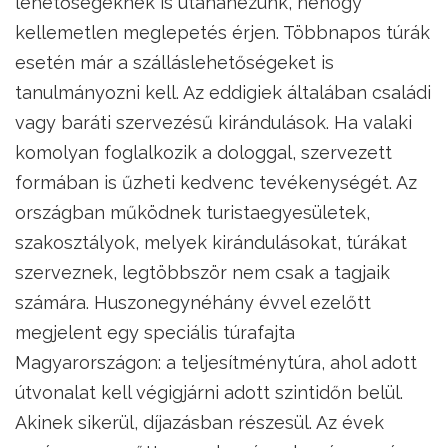
lehetőségeknek is utánanézünk, nehogy
kellemetlen meglepetés érjen. Többnapos túrák
esetén már a szálláslehetőségeket is
tanulmányozni kell. Az eddigiek általában családi
vagy baráti szervezésű kirándulások. Ha valaki
komolyan foglalkozik a dologgal, szervezett
formában is űzheti kedvenc tevékenységét. Az
országban működnek turistaegyesületek,
szakosztályok, melyek kirándulásokat, túrákat
szerveznek, legtöbbször nem csak a tagjaik
számára. Huszonegynéhány évvel ezelőtt
megjelent egy speciális túrafajta
Magyarországon: a teljesítménytúra, ahol adott
útvonalat kell végigjárni adott szintidőn belül.
Akinek sikerül, díjazásban részesül. Az évek