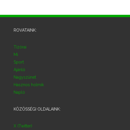
ROVATAINK:
Tízórai
Mi
Sport
Ajánló
Nagyszünet
Hasznos holmik
Napló
KÖZÖSSÉGI OLDALAINK:
X (Twitter)