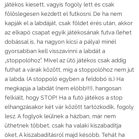
játékos kiesett, vagyis fogoly lett és csak
fölöslegesen kezdett el futkosni. De ha nem
kapják el a labdáját, csak földet érés után, akkor
az elkapó csapat egyik játékosának futva (lehet
dobással is, ha nagyon kicsi a pálya) minél
gyorsabban kell visszavinni a labdát a
„stoppolóhoz”. Mivel az ütő játékos csak addig
futhat a várak között, míg a stoppolóhoz nem jut
a labda. (A stoppoló egyben a feldobó is.) Ha
megkapja a labdát (nem előbb!!!), hangosan
felkiált, hogy STOP! Ha a futó játékos a stop
elhangzásakor két vár között tartózkodik, fogoly
lesz. A foglyok leülnek a házban, már nem
üthetnek többet, csak ha valaki kiszabadítja
őket. A kiszabadításról majd később. Tehát ha