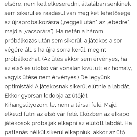
elsőre, nem kell elkeseredni, általában senkinek
sem sikerül és ráadásul van még két lehetősége
az újrapróbálkozásra („reggeli után”, az „ebédre”,
majd a „vacsorára”). Ha netán a három
próbálkozás után sem sikerül, a játékos a sor
végére áll, s ha újra sorra kerül, megint
próbálkozhat. (Az ütés akkor sem érvényes, ha
az első és utolsó vár vonalán kívül üti: ez homály,
vagyis ütése nem érvényes.) De legyünk
optimisták! A játékosnak sikerül elütnie a labdát.
Ekkor gyorsan ledobja az ütőjét.
Kihangsúlyozom:
le
, nem a társai felé. Majd
elkezd futni az első vár felé. Eközben az elkapó
játékosok próbálják elkapni az elütött labdát. Ha
pattanás nélkül sikerül elkapniuk, akkor az ütő