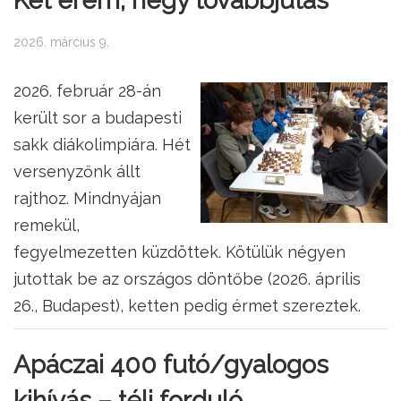
Két érem, négy továbbjutás
2026. március 9.
2026. február 28-án
került sor a budapesti
sakk diákolimpiára. Hét
versenyzőnk állt
rajthoz. Mindnyájan
remekül,
fegyelmezetten küzdöttek. Kötülük négyen
jutottak be az országos döntőbe (2026. április
26., Budapest), ketten pedig érmet szereztek.
Apáczai 400 futó/gyalogos
kihívás – téli forduló