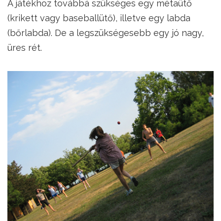
A játékhoz továbbá szükséges egy métaütő
(krikett vagy baseballütő), illetve egy labda
(bőrlabda). De a legszükségesebb egy jó nagy,
üres rét.