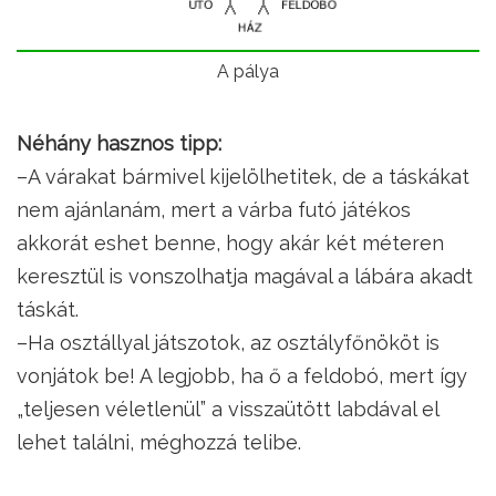
A pálya
Néhány hasznos tipp:
–A várakat bármivel kijelölhetitek, de a táskákat
nem ajánlanám, mert a várba futó játékos
akkorát eshet benne, hogy akár két méteren
keresztül is vonszolhatja magával a lábára akadt
táskát.
–Ha osztállyal játszotok, az osztályfőnököt is
vonjátok be! A legjobb, ha ő a feldobó, mert így
„teljesen véletlenül” a visszaütött labdával el
lehet találni, méghozzá telibe.