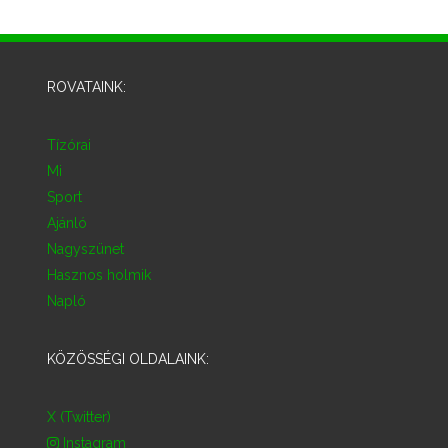
ROVATAINK:
Tízórai
Mi
Sport
Ajánló
Nagyszünet
Hasznos holmik
Napló
KÖZÖSSÉGI OLDALAINK:
X (Twitter)
Instagram