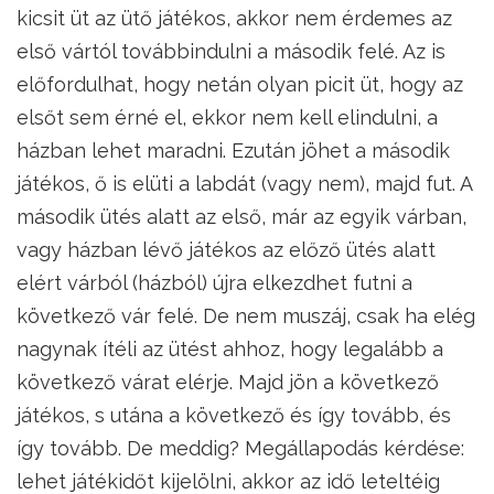
kicsit üt az ütő játékos, akkor nem érdemes az
első vártól továbbindulni a második felé. Az is
előfordulhat, hogy netán olyan picit üt, hogy az
elsőt sem érné el, ekkor nem kell elindulni, a
házban lehet maradni. Ezután jöhet a második
játékos, ő is elüti a labdát (vagy nem), majd fut. A
második ütés alatt az első, már az egyik várban,
vagy házban lévő játékos az előző ütés alatt
elért várból (házból) újra elkezdhet futni a
következő vár felé. De nem muszáj, csak ha elég
nagynak ítéli az ütést ahhoz, hogy legalább a
következő várat elérje. Majd jön a következő
játékos, s utána a következő és így tovább, és
így tovább. De meddig? Megállapodás kérdése:
lehet játékidőt kijelölni, akkor az idő leteltéig