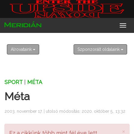
2026. augusztus 8. szombat
László
Alrovataink
Szponzorált oldalaink
SPORT
|
MÉTA
Méta
2003. november 17. | utolsó módosítás: 2020. október 5., 13:32
×
Ez a cikkünk több mint fél éve lett