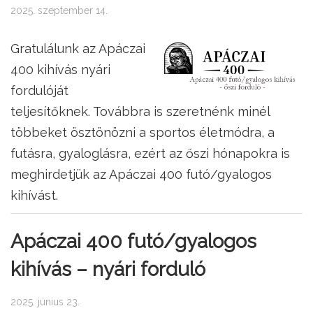
2025. szeptember 14.
Gratulálunk az Apáczai
400 kihívás nyári
fordulóját
teljesítőknek. Továbbra is szeretnénk minél
többeket ösztönözni a sportos életmódra, a
futásra, gyaloglásra, ezért az őszi hónapokra is
meghirdetjük az Apáczai 400 futó/gyalogos
kihívást.
Apáczai 400 futó/gyalogos
kihívás – nyári forduló
2025. június 23.