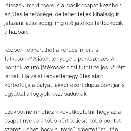
játsszák, majd csere, s a másik csapat kezében
az ütés lehetősége, de lehet teljes kihalásig is
játszani, azaz addig, míg ütő játékos tartózkodik
a házban.
Közben felmerülhet a kérdés: miért is
futkosunk? A játék lényege a pontszerzés. A
pontok az ütő játékosok által futott teljes körért
járnak. Ha valaki egyetlenegy ütés alatt
körbefutja a pályát, akkor ezért dupla pont jár, s
egyúttal a foglyok kiszabadulnak.
Ezekből nem nehéz kikövetkeztetni, hogy az a
csapat nyer, aki több kört teljesít, több pontot
szerez. Lehet, hogy a „rövid” ismertetőm után