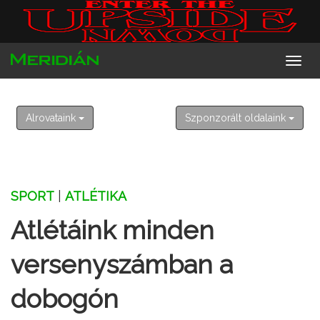
2026. augusztus 7. péntek
Ibolya
Alrovataink
Szponzorált oldalaink
SPORT
|
ATLÉTIKA
Atlétáink minden
versenyszámban a
dobogón