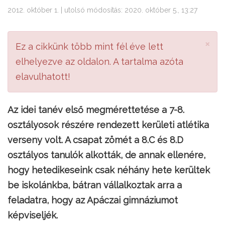
2012. október 1. | utolsó módosítás: 2020. október 5., 13:27
×
Ez a cikkünk több mint fél éve lett
elhelyezve az oldalon. A tartalma azóta
elavulhatott!
Az idei tanév első megmérettetése a 7-8.
osztályosok részére rendezett kerületi atlétika
verseny volt. A csapat zömét a 8.C és 8.D
osztályos tanulók alkották, de annak ellenére,
hogy hetedikeseink csak néhány hete kerültek
be iskolánkba, bátran vállalkoztak arra a
feladatra, hogy az Apáczai gimnáziumot
képviseljék.