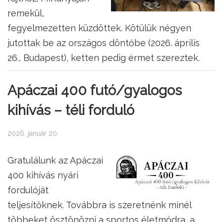
remekül,
fegyelmezetten küzdöttek. Kötülük négyen
jutottak be az országos döntőbe (2026. április
26., Budapest), ketten pedig érmet szereztek.
Apáczai 400 futó/gyalogos
kihívás – téli forduló
2026. január 20.
Gratulálunk az Apáczai
400 kihívás nyári
fordulóját
teljesítőknek. Továbbra is szeretnénk minél
többeket ösztönözni a sportos életmódra, a