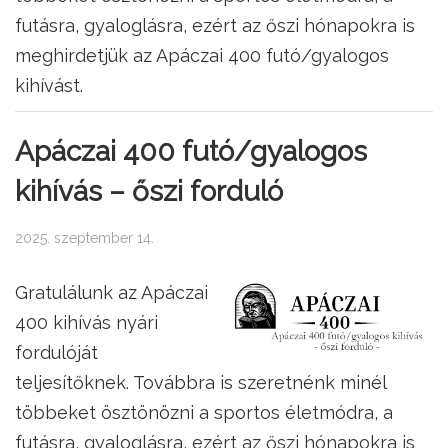
futásra, gyaloglásra, ezért az őszi hónapokra is
meghirdetjük az Apáczai 400 futó/gyalogos
kihívást.
Apáczai 400 futó/gyalogos
kihívás – őszi forduló
2025. szeptember 14.
Gratulálunk az Apáczai
400 kihívás nyári
fordulóját
teljesítőknek. Továbbra is szeretnénk minél
többeket ösztönözni a sportos életmódra, a
futásra, gyaloglásra, ezért az őszi hónapokra is