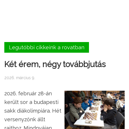
Legutóbbi cikkeink a rovatban
Két érem, négy továbbjutás
2026. március 9.
2026. február 28-án
került sor a budapesti
sakk diákolimpiára. Hét
versenyzőnk állt
rajthoz. Mindnyájan