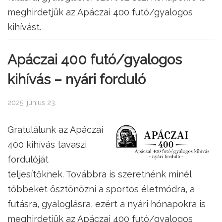
meghirdetjük az Apáczai 400 futó/gyalogos
kihívást.
Apáczai 400 futó/gyalogos
kihívás – nyári forduló
2025. június 23.
Gratulálunk az Apáczai
400 kihívás tavaszi
fordulóját
teljesítőknek. Továbbra is szeretnénk minél
többeket ösztönözni a sportos életmódra, a
futásra, gyaloglásra, ezért a nyári hónapokra is
meghirdetjük az Apáczai 400 futó/gyalogos