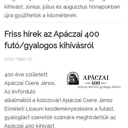
kihívást. Június, július és augusztus hónapokban
újra gyűjthetők a kilométerek.
Friss hírek az Apáczai 400
futó/gyalogos kihívásról
2025. május 20.
400 éve született
Apáczai Csere János.
Az évforduló
alkalmából a kolozsvári Apáczai Csere János
Elméleti Líceum kezdeményezésére a futást,
gyaloglást szeretők számára meghirdettük az
Apáczai 400 kihívást.