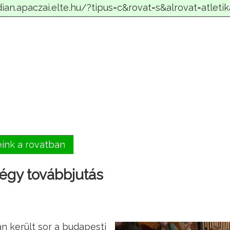
eink a rovatban
égy továbbjutás
án került sor a budapesti