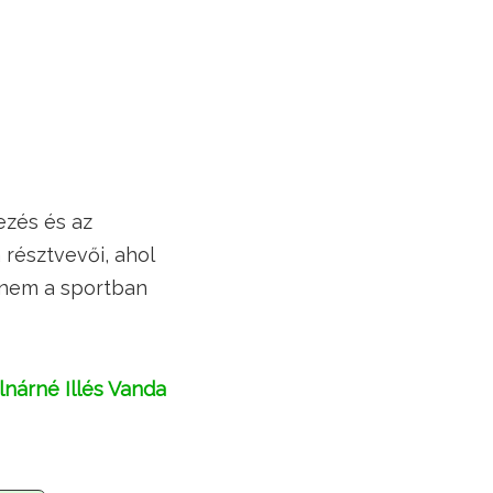
ezés és az
résztvevői, ahol
anem a sportban
nárné Illés Vanda