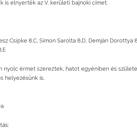
k is elnyerték az V. kerületi bajnoki címet.
mesz Csipke 8.C, Simon Sarolta 8.D, Demján Dorottya 
8.E
 nyolc érmet szereztek, hatot egyéniben és születe
s helyezésünk is.
ya
tás: