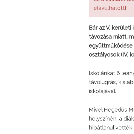
elavulhatott!
Bár az V. kerület
távozása miatt, m
együttműködése r
osztályosok (IV. k
Iskolánkat 6 leán
távolugrás, kisla
iskolájával.
Mivel Hegedűs M
helyszínén, a diá
hibátlanul vették 