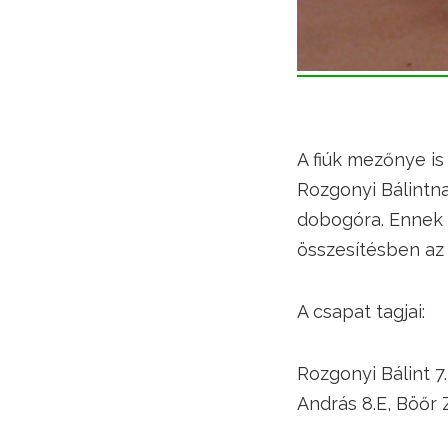
A fiúk mezőnye is
Rozgonyi Bálintna
dobogóra. Ennek e
összesítésben az 
A csapat tagjai:
Rozgonyi Bálint 7
András 8.E, Böőr 