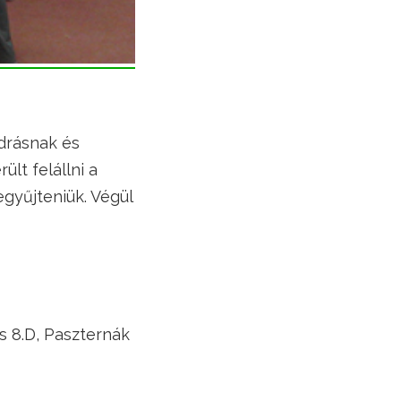
ndrásnak és
lt felállni a
egyűjteniük. Végül
is 8.D, Paszternák