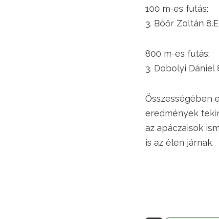
100 m-es futás:
3. Böőr Zoltán 8.E
800 m-es futás:
3. Dobolyi Dániel 
Összességében eg
eredmények tekin
az apáczaisok is
is az élen járnak.