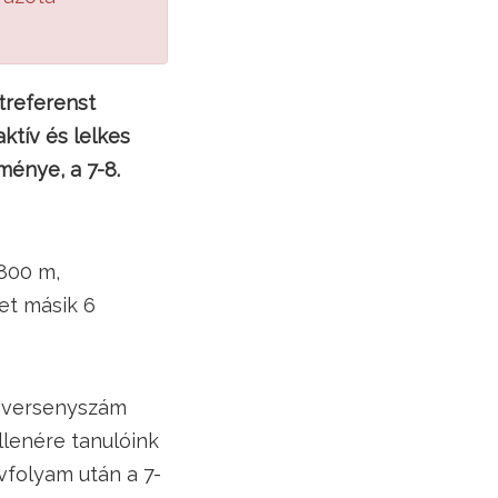
treferenst
ktív és lelkes
ménye, a 7-8.
 800 m,
let másik 6
 versenyszám
llenére tanulóink
évfolyam után a 7-