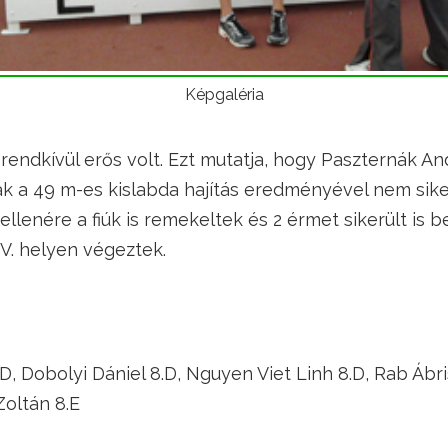
Képgaléria
 rendkívül erős volt. Ezt mutatja, hogy Paszternák A
k a 49 m-es kislabda hajítás eredményével nem sikerü
llenére a fiúk is remekeltek és 2 érmet sikerült is b
V. helyen végeztek.
.D, Dobolyi Dániel 8.D, Nguyen Viet Linh 8.D, Rab Ábr
Zoltán 8.E