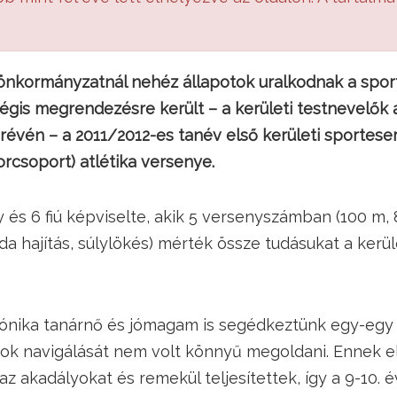
i önkormányzatnál nehéz állapotok uralkodnak a spor
égis megrendezésre került – a kerületi testnevelők a
évén – a 2011/2012-es tanév első kerületi sportese
orcsoport) atlétika versenye.
y és 6 fiú képviselte, akik 5 versenyszámban (100 m,
bda hajítás, súlylökés) mérték össze tudásukat a kerü
ónika tanárnő és jómagam is segédkeztünk egy-egy
kok navigálását nem volt könnyű megoldani. Ennek e
az akadályokat és remekül teljesítettek, így a 9-10. 