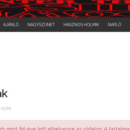
AJÁNLÓ
NAGYSZÜNET
HASZNOS HOLMIK
NAPLÓ
ak
 13:24
bb mint fél éve lett elhelyezve az oldalon. A tartalma