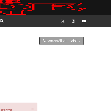
2026. augusztus 7. péntek
Ibolya
Szponzorált oldalaink
×
 azóta