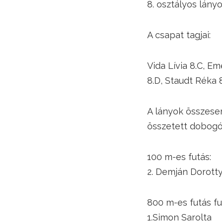
8. osztályos lányo
A csapat tagjai:
Vida Lívia 8.C, E
8.D, Staudt Réka 
A lányok összesen
összetett dobogó
100 m-es futás:
2. Demján Dorott
800 m-es futás fu
1.Simon Sarolta