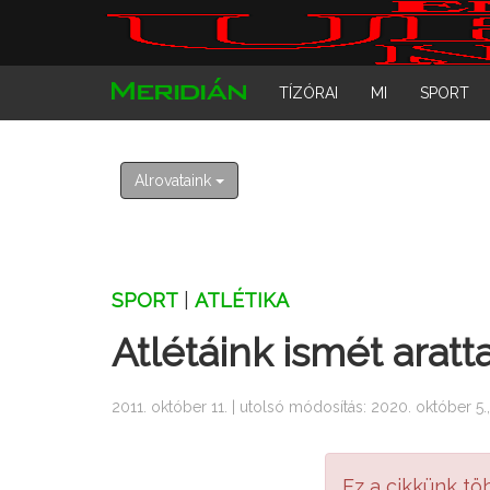
TÍZÓRAI
MI
SPORT
Alrovataink
SPORT
|
ATLÉTIKA
Atlétáink ismét aratt
2011. október 11. | utolsó módosítás: 2020. október 5.,
Ez a cikkünk tö