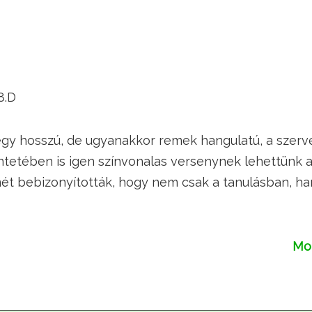
8.D
y hosszú, de ugyanakkor remek hangulatú, a szerv
tetében is igen színvonalas versenynek lehettünk a 
mét bebizonyították, hogy nem csak a tanulásban, h
Mol