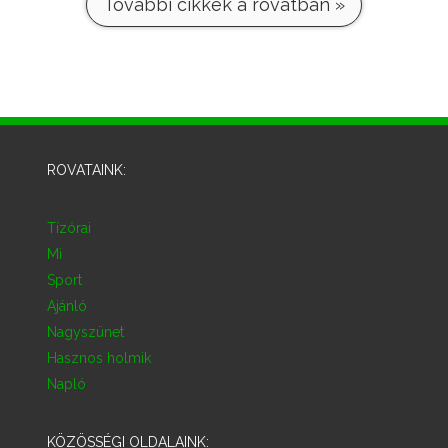
További cikkek a rovatban »
ROVATAINK:
Tízórai
Mi
Sport
Ajánló
Nagyszünet
Hasznos holmik
Napló
KÖZÖSSÉGI OLDALAINK: