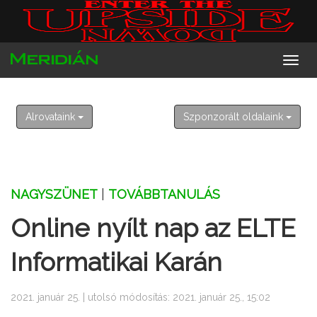
2026. augusztus 8. szombat
László
Alrovataink
Szponzorált oldalaink
NAGYSZÜNET
|
TOVÁBBTANULÁS
Online nyílt nap az ELTE
Informatikai Karán
2021. január 25. | utolsó módosítás: 2021. január 25., 15:02