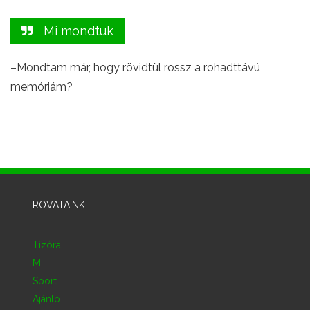
Mi mondtuk
–Mondtam már, hogy rövidtül rossz a rohadttávú
memóriám?
ROVATAINK:
Tízórai
Mi
Sport
Ajánló