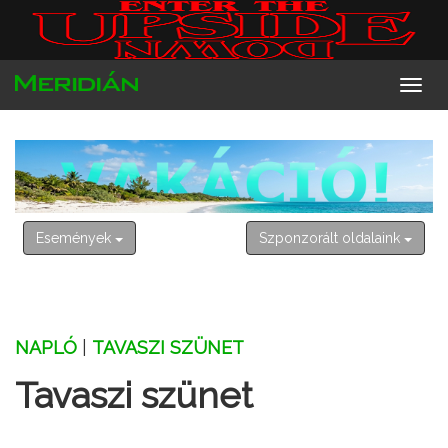
2026. augusztus 8. szombat
László
Események
Szponzorált oldalaink
NAPLÓ
|
TAVASZI SZÜNET
Tavaszi szünet