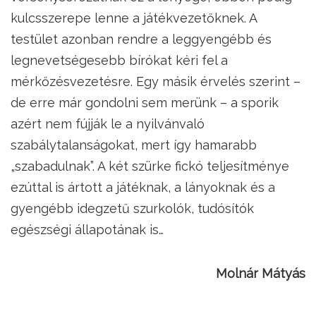
kulcsszerepe lenne a játékvezetőknek. A
testület azonban rendre a leggyengébb és
legnevetségesebb bírókat kéri fel a
mérkőzésvezetésre. Egy másik érvelés szerint –
de erre már gondolni sem merünk – a sporik
azért nem fújják le a nyilvánvaló
szabálytalanságokat, mert így hamarabb
„szabadulnak”. A két szürke fickó teljesítménye
ezúttal is ártott a játéknak, a lányoknak és a
gyengébb idegzetű szurkolók, tudósítók
egészségi állapotának is…
Molnár Mátyás