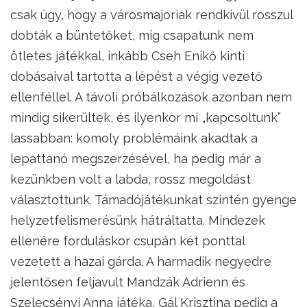
csak úgy, hogy a városmajoriak rendkívül rosszul
dobták a büntetőket, míg csapatunk nem
ötletes játékkal, inkább Cseh Enikő kinti
dobásaival tartotta a lépést a végig vezető
ellenféllel. A távoli próbálkozások azonban nem
mindig sikerültek, és ilyenkor mi „kapcsoltunk”
lassabban: komoly problémáink akadtak a
lepattanó megszerzésével, ha pedig már a
kezünkben volt a labda, rossz megoldást
választottunk. Támadójátékunkat szintén gyenge
helyzetfelismerésünk hátráltatta. Mindezek
ellenére forduláskor csupán két ponttal
vezetett a hazai gárda. A harmadik negyedre
jelentősen feljavult Mandzák Adrienn és
Szelecsényi Anna játéka, Gál Krisztina pedig a