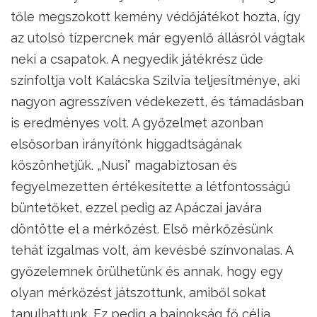
tőle megszokott kemény védőjátékot hozta, így
az utolsó tízpercnek már egyenlő állásról vágtak
neki a csapatok. A negyedik játékrész üde
színfoltja volt Kalácska Szilvia teljesítménye, aki
nagyon agresszíven védekezett, és támadásban
is eredményes volt. A győzelmet azonban
elsősorban irányítónk higgadtságának
köszönhetjük. „Nusi” magabiztosan és
fegyelmezetten értékesítette a létfontosságú
büntetőket, ezzel pedig az Apáczai javára
döntötte el a mérkőzést. Első mérkőzésünk
tehát izgalmas volt, ám kevésbé színvonalas. A
győzelemnek örülhetünk és annak, hogy egy
olyan mérkőzést játszottunk, amiből sokat
tanulhattunk. Ez pedig a bajnokság fő célja.