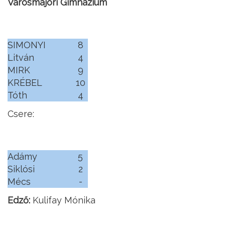
Városmajori Gimnázium
SIMONYI
8
Litván
4
MIRK
9
KRÉBEL
10
Tóth
4
Csere:
Adámy
5
Siklósi
2
Mécs
-
Edző:
Kulifay Mónika