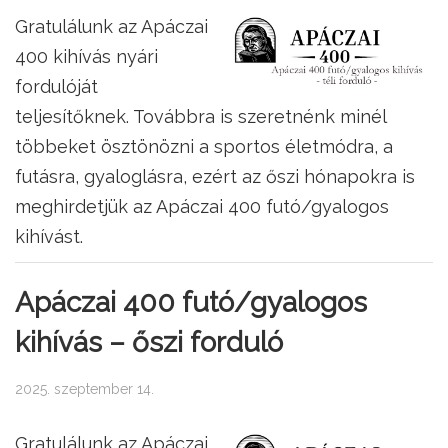
Gratulálunk az Apáczai
400 kihívás nyári
fordulóját
teljesítőknek. Továbbra is szeretnénk minél
többeket ösztönözni a sportos életmódra, a
futásra, gyaloglásra, ezért az őszi hónapokra is
meghirdetjük az Apáczai 400 futó/gyalogos
kihívást.
Apáczai 400 futó/gyalogos
kihívás – őszi forduló
2025. szeptember 14.
Gratulálunk az Apáczai