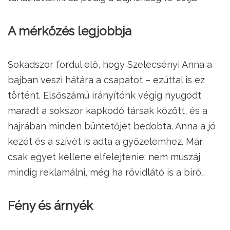
A mérkőzés legjobbja
Sokadszor fordul elő, hogy Szelecsényi Anna a
bajban veszi hátára a csapatot – ezúttal is ez
történt. Elsőszámú irányítónk végig nyugodt
maradt a sokszor kapkodó társak között, és a
hajrában minden büntetőjét bedobta. Anna a jó
kezét és a szívét is adta a győzelemhez. Már
csak egyet kellene elfelejtenie: nem muszáj
mindig reklamálni, még ha rövidlátó is a bíró…
Fény és árnyék