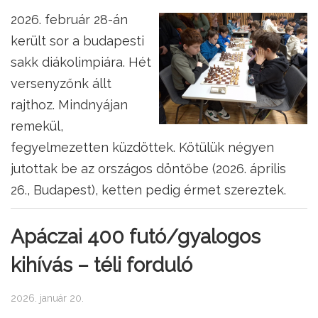
2026. február 28-án
került sor a budapesti
sakk diákolimpiára. Hét
versenyzőnk állt
rajthoz. Mindnyájan
remekül,
fegyelmezetten küzdöttek. Kötülük négyen
jutottak be az országos döntőbe (2026. április
26., Budapest), ketten pedig érmet szereztek.
Apáczai 400 futó/gyalogos
kihívás – téli forduló
2026. január 20.