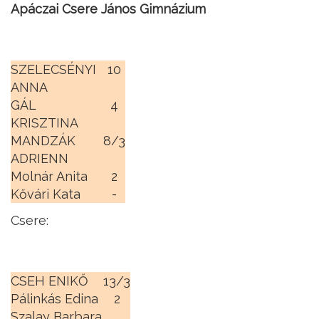
Apáczai Csere János Gimnázium
SZELECSÉNYI
10
ANNA
GÁL
4
KRISZTINA
MANDZÁK
8/3
ADRIENN
Molnár Anita
2
Kővári Kata
-
Csere:
CSEH ENIKŐ
13/3
Pálinkás Edina
2
Szalay Barbara