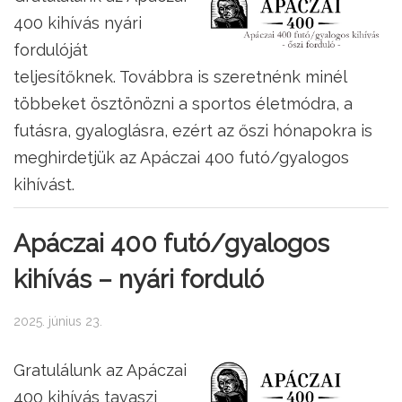
400 kihívás nyári
fordulóját
teljesítőknek. Továbbra is szeretnénk minél
többeket ösztönözni a sportos életmódra, a
futásra, gyaloglásra, ezért az őszi hónapokra is
meghirdetjük az Apáczai 400 futó/gyalogos
kihívást.
Apáczai 400 futó/gyalogos
kihívás – nyári forduló
2025. június 23.
Gratulálunk az Apáczai
400 kihívás tavaszi