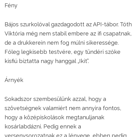
Fény
Bájos szurkolóval gazdagodott az API-tábor. Tóth
Viktória még nem stabil embere az ifi csapatnak,
de a drukkerein nem fog múlni sikeressége.
Főleg legkisebb testvére, egy tündéri szőke
kisfiú bíztatta nagy hanggal „Ikit”.
Árnyék
Sokadszor szembesülünk azzal, hogy a
szövetségnek valamiért nem annyira fontos,
hogy a középiskolások megtanuljanak
kosárlabdázni. Pedig ennek a
versenysorozatnak ez a lényege, ebben pedig