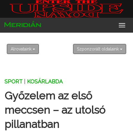
2026. augusztus 7. péntek
Ibolya
Alrovataink
Szponzorált oldalaink
SPORT
|
KOSÁRLABDA
Győzelem az első
meccsen – az utolsó
pillanatban