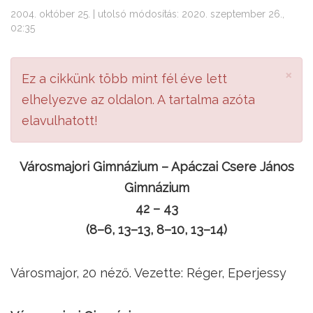
2004. október 25. | utolsó módosítás: 2020. szeptember 26.,
02:35
×
Ez a cikkünk több mint fél éve lett
elhelyezve az oldalon. A tartalma azóta
elavulhatott!
Városmajori Gimnázium – Apáczai Csere János
Gimnázium
42 – 43
(8–6, 13–13, 8–10, 13–14)
Városmajor, 20 néző. Vezette: Réger, Eperjessy