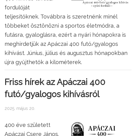
fordulóját
teljesítőknek. Továbbra is szeretnénk minél
többeket ösztönözni a sportos életmódra, a
futásra, gyaloglásra, ezért a nyári hónapokra is
meghirdetjük az Apáczai 400 futó/gyalogos
kihívást. Június, július és augusztus hónapokban
újra gyűjthetők a kilométerek.
Friss hírek az Apáczai 400
futó/gyalogos kihívásról
2025. május 20.
400 éve született
Apáczai Csere János.