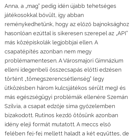
Anna, a „mag” pedig idén újabb tehetséges
játékosokkal bővült, így abban
reménykedhetünk, hogy az előző bajnoksághoz
hasonlóan ezúttal is sikeresen szerepel az „API”
más középiskolák legjobbjai ellen. A
csapatépítés azonban nem megy
problémamentesen. A Városmajori Gimnázium
elleni idegenbeli összecsapás előtti edzésen
történt „tömegszerencsétlenség” (egy
ütközésben három kulcsjátékos sérült meg) és
más egészségügyi problémák ellenére Szemán
Szilvia, a csapat edzője sima győzelemben
bizakodott. Rutinos kezdő ötösünk azonban
idény eleji formát mutatott. A meccs első
felében fej-fej mellett haladt a két együttes, de