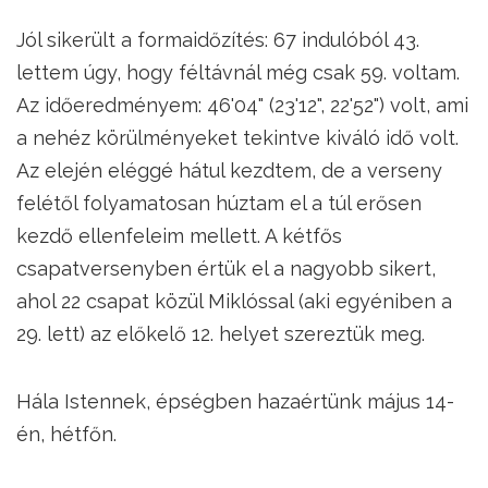
Jól sikerült a formaidőzítés: 67 indulóból 43.
lettem úgy, hogy féltávnál még csak 59. voltam.
Az időeredményem: 46'04" (23'12", 22'52") volt, ami
a nehéz körülményeket tekintve kiváló idő volt.
Az elején eléggé hátul kezdtem, de a verseny
felétől folyamatosan húztam el a túl erősen
kezdő ellenfeleim mellett. A kétfős
csapatversenyben értük el a nagyobb sikert,
ahol 22 csapat közül Miklóssal (aki egyéniben a
29. lett) az előkelő 12. helyet szereztük meg.
Hála Istennek, épségben hazaértünk május 14-
én, hétfőn.