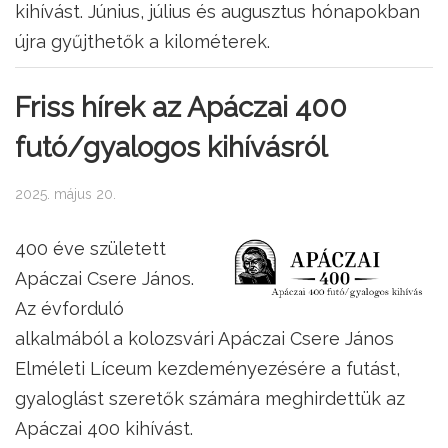
kihívást. Június, július és augusztus hónapokban
újra gyűjthetők a kilométerek.
Friss hírek az Apáczai 400
futó/gyalogos kihívásról
2025. május 20.
400 éve született
Apáczai Csere János.
Az évforduló
alkalmából a kolozsvári Apáczai Csere János
Elméleti Líceum kezdeményezésére a futást,
gyaloglást szeretők számára meghirdettük az
Apáczai 400 kihívást.