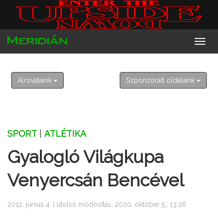
2026. augusztus 7. péntek
Ibolya
Alrovataink
Szponzorált oldalaink
SPORT
|
ATLÉTIKA
Gyalogló Világkupa
Venyercsán Bencével
2012. június 4. | utolsó módosítás: 2020. október 5., 13:26