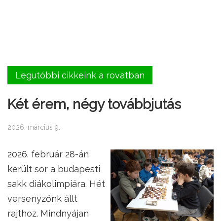
Legutóbbi cikkeink a rovatban
Két érem, négy továbbjutás
2026. március 9.
2026. február 28-án
került sor a budapesti
sakk diákolimpiára. Hét
versenyzőnk állt
rajthoz. Mindnyájan