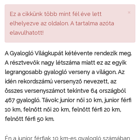
×
Ez a cikkünk több mint fél éve lett
elhelyezve az oldalon. A tartalma azóta
elavulhatott!
A Gyalogló Világkupát kétévente rendezik meg.
A résztvevők nagy létszáma miatt ez az egyik
legrangosabb gyalogló verseny a világon. Az
idén rekordszámú versenyző nevezett, az
összes versenyszámot tekintve 64 országból
467 gyalogló. Távok: junior női 10 km, junior férfi
10 km, felnőtt női 20 km, felnőtt férfi 20 km,
felnőtt férfi 50 km.
Én a junior férfiak 10 km-es gyalogló számában