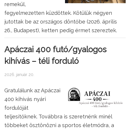
remekül,
fegyelmezetten küzdöttek. Kötülük négyen
jutottak be az országos döntőbe (2026. április
26., Budapest), ketten pedig érmet szereztek.
Apáczai 400 futó/gyalogos
kihívás – téli forduló
2026. január 20.
Gratulálunk az Apáczai
400 kihívás nyári
fordulóját
teljesítőknek. Továbbra is szeretnénk minél
többeket ösztönözni a sportos életmódra, a