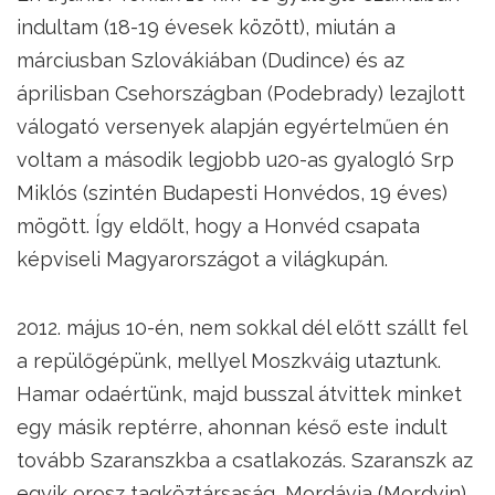
indultam (18-19 évesek között), miután a
márciusban Szlovákiában (Dudince) és az
áprilisban Csehországban (Podebrady) lezajlott
válogató versenyek alapján egyértelműen én
voltam a második legjobb u20-as gyalogló Srp
Miklós (szintén Budapesti Honvédos, 19 éves)
mögött. Így eldőlt, hogy a Honvéd csapata
képviseli Magyarországot a világkupán.
2012. május 10-én, nem sokkal dél előtt szállt fel
a repülőgépünk, mellyel Moszkváig utaztunk.
Hamar odaértünk, majd busszal átvittek minket
egy másik reptérre, ahonnan késő este indult
tovább Szaranszkba a csatlakozás. Szaranszk az
egyik orosz tagköztársaság, Mordávia (Mordvin)