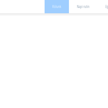
Rólunk
Napi rutin
Üg