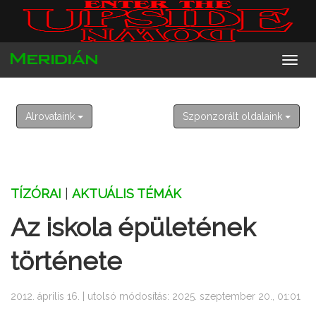
2026. augusztus 7. péntek
Ibolya
Alrovataink
Szponzorált oldalaink
TÍZÓRAI
|
AKTUÁLIS TÉMÁK
Az iskola épületének
története
2012. április 16. | utolsó módosítás: 2025. szeptember 20., 01:01