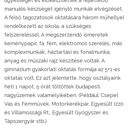
ügyességét és előkészítették a fejlettebb
manuális készséget igénylő munkák elvégzését.
A felső tagozatosok oktatására három műhellyel
rendelkezett az iskola, a szükséges
felszereléssel. A megszerzendő ismeretek
keménypapír, fa, fém, elektromos szerelés, más
komplexmunkák, háztartási és fonalmunka,
anyag és műszaki rajz készítése voltak. A
gimnázium gyakorlati oktatás formája az 5+1-es
oktatás volt. Ez azt jelentette, hogy osztályaink
heti 1 napot, 5 órát töltöttek budapesti
nagyüzemek valamelyikében. (Például: Csepel
Vas és Fémművek, Motorkerékpár, Egyesült Izzó
és Villamossági Rt., Egyesült Gyógyszer és
Tápszergyár stb.)