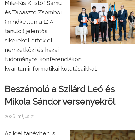
Mile-Kis Kristóf Samu
és Tapasztó Zsombor
(mindketten a 12.A
tanulói) jelentős
sikereket értek el
nemzetközi és hazai
tudományos konferenciákon
kvantuminformatikai kutatásaikkal.
Beszámoló a Szilárd Leó és
Mikola Sándor versenyekről
2026. május 21.
Az idei tanévben is