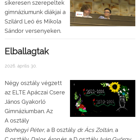
sikeresen szerepeltek
gimnáziumunk diákjai a
Szilárd Leó és Mikola
Sándor versenyeken.
Elballagtak
2026. április 30.
Négy osztály végzett
az ELTE Apáczai Csere
János Gyakorló
Gimnáziumban. Az
A osztály
Borhegyi Péter
, a B osztály
dr. Ács Zoltán
, a
C osztály
Dalos Áron
és a D osztály
Iván György