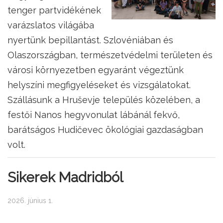
tenger partvidékének
varázslatos világába
nyertünk bepillantást. Szlovéniában és
Olaszországban, természetvédelmi területen és
városi környezetben egyaránt végeztünk
helyszíni megfigyeléseket és vizsgálatokat.
Szállásunk a Hruševje település közelében, a
festői Nanos hegyvonulat lábánál fekvő,
barátságos Hudičevec ökológiai gazdaságban
volt.
Sikerek Madridból
2026. június 1.