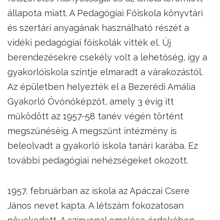
állapota miatt. A Pedagógiai Főiskola könyvtári
és szertári anyagának használható részét a
vidéki pedagógiai főiskolák vitték el. Új
berendezésekre csekély volt a lehetőség, így a
gyakorlóiskola szintje elmaradt a várakozástól.
Az épületben helyezték el a Bezerédi Amália
Gyakorló Óvónőképzőt, amely 3 évig itt
működött az 1957-58 tanév végén történt
megszűnéséig. A megszűnt intézmény is
beleolvadt a gyakorló iskola tanári karába. Ez
további pedagógiai nehézségeket okozott.
1957. februárban az iskola az Apáczai Csere
János nevet kapta. A létszám fokozatosan