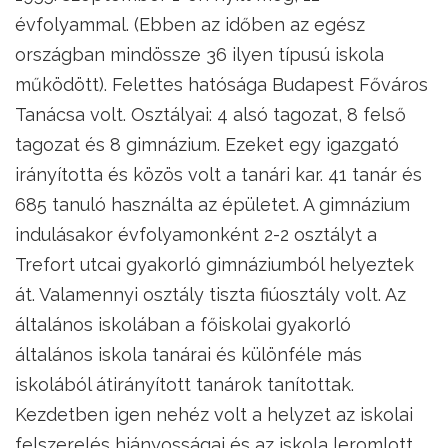
évfolyammal. (Ebben az időben az egész
országban mindössze 36 ilyen típusú iskola
működött). Felettes hatósága Budapest Főváros
Tanácsa volt. Osztályai: 4 alsó tagozat, 8 felső
tagozat és 8 gimnázium. Ezeket egy igazgató
irányította és közös volt a tanári kar. 41 tanár és
685 tanuló használta az épületet. A gimnázium
indulásakor évfolyamonként 2-2 osztályt a
Trefort utcai gyakorló gimnáziumból helyeztek
át. Valamennyi osztály tiszta fiúosztály volt. Az
általános iskolában a főiskolai gyakorló
általános iskola tanárai és különféle más
iskolából átirányított tanárok tanítottak.
Kezdetben igen nehéz volt a helyzet az iskolai
felszerelés hiányosságai és az iskola leromlott