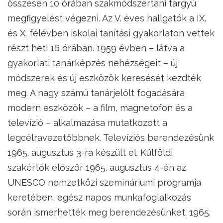
összesen 10 órában szakmódszertani tárgyú
megfigyelést végezni. Az V. éves hallgatók a IX.
és X. félévben iskolai tanítási gyakorlaton vettek
részt heti 16 órában. 1959 évben – látva a
gyakorlati tanárképzés nehézségeit – új
módszerek és új eszközök keresését kezdték
meg. A nagy számú tanárjelölt fogadására
modern eszközök – a film, magnetofon és a
televízió – alkalmazása mutatkozott a
legcélravezetőbbnek. Televíziós berendezésünk
1965. augusztus 3-ra készült el. Külföldi
szakértők először 1965. augusztus 4-én az
UNESCO nemzetközi szemináriumi programja
keretében, egész napos munkafoglalkozás
során ismerhették meg berendezésünket. 1965.