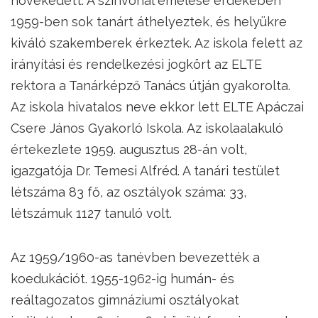
növekedett. A színvonal emelése érdekében
1959-ben sok tanárt áthelyeztek, és helyükre
kiváló szakemberek érkeztek. Az iskola felett az
irányítási és rendelkezési jogkört az ELTE
rektora a Tanárképző Tanács útján gyakorolta.
Az iskola hivatalos neve ekkor lett ELTE Apáczai
Csere János Gyakorló Iskola. Az iskolaalakuló
értekezlete 1959. augusztus 28-án volt,
igazgatója Dr. Temesi Alfréd. A tanári testület
létszáma 83 fő, az osztályok száma: 33,
létszámuk 1127 tanuló volt.
Az 1959/1960-as tanévben bevezették a
koedukációt. 1955-1962-ig humán- és
reáltagozatos gimnáziumi osztályokat