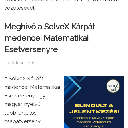
vezetésével.
Meghívó a SolveX Kárpát-
medencei Matematikai
Esetversenyre
2026. február 16.
A SolveX Kárpát-
medencei Matematikai
Esetverseny egy
magyar nyelvű,
többfordulós
csapatverseny