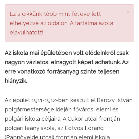
×
Ez a cikkünk több mint fél éve lett
elhelyezve az oldalon. A tartalma azóta
elavulhatott!
Az iskola mai épületében volt elődeinkről csak
nagyon vázlatos, elnagyolt képet adhatunk. Az
erre vonatkozó forrásanyag szinte teljesen
hiányzik.
Az épület 1911-1912-ben készült el Bárczy István
polgármestersége idején fővárosi elemi és
polgári iskola céljaira. A Cukor utcai frontján
polgári leányiskola, az Eötvös Loránd
(Papnövelde utcai) frontján elemi iskola