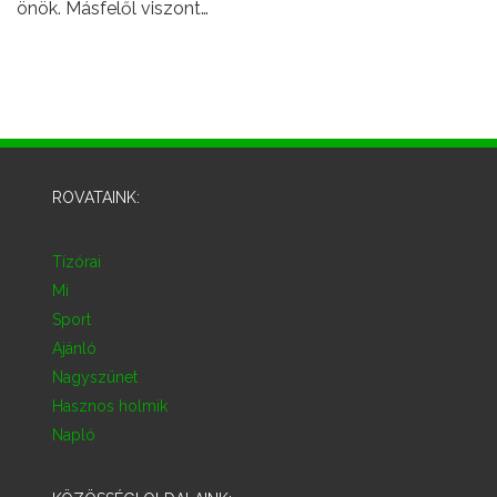
önök. Másfelől viszont…
ROVATAINK:
Tízórai
Mi
Sport
Ajánló
Nagyszünet
Hasznos holmik
Napló