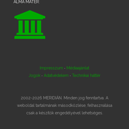
ALMA MATER:
·
Impresszum
Médiaajánlat
·
·
Jogok
Adatvédelem
Technikai háttér
2002-2026 MERIDIÁN. Minden jog fenntartva. A
weboldal tartalmának másodközlése, felhasználása
csak a készítők engedélyével lehetséges.