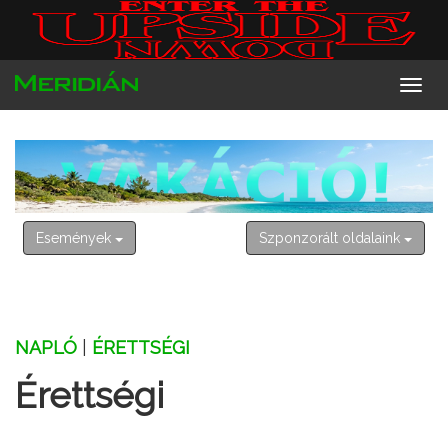
2026. augusztus 7. péntek
Ibolya
Események
Szponzorált oldalaink
NAPLÓ
|
ÉRETTSÉGI
Érettségi