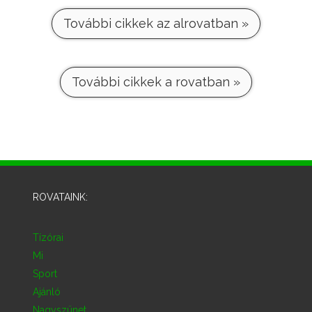
További cikkek az alrovatban »
További cikkek a rovatban »
ROVATAINK:
Tízórai
Mi
Sport
Ajánló
Nagyszünet