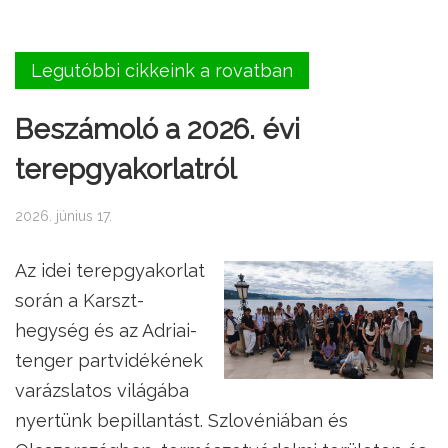
Legutóbbi cikkeink a rovatban
Beszámoló a 2026. évi
terepgyakorlatról
2026. június 17.
Az idei terepgyakorlat
során a Karszt-
hegység és az Adriai-
tenger partvidékének
varázslatos világába
nyertünk bepillantást. Szlovéniában és