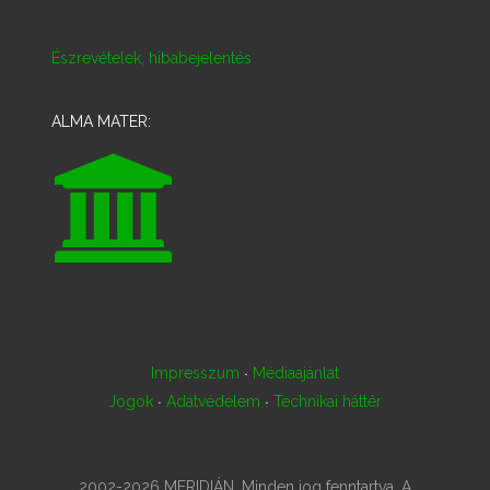
Észrevételek, hibabejelentés
ALMA MATER:
·
Impresszum
Médiaajánlat
·
·
Jogok
Adatvédelem
Technikai háttér
2002-2026 MERIDIÁN. Minden jog fenntartva. A