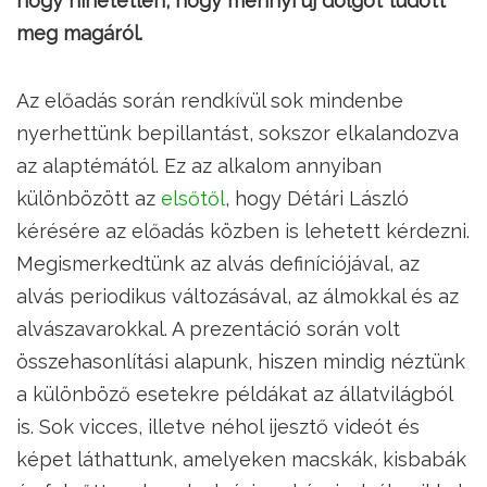
hogy hihetetlen, hogy mennyi új dolgot tudott
meg magáról.
Az előadás során rendkívül sok mindenbe
nyerhettünk bepillantást, sokszor elkalandozva
az alaptémától. Ez az alkalom annyiban
különbözött az
elsőtől
, hogy Détári László
kérésére az előadás közben is lehetett kérdezni.
Megismerkedtünk az alvás definíciójával, az
alvás periodikus változásával, az álmokkal és az
alvászavarokkal. A prezentáció során volt
összehasonlítási alapunk, hiszen mindig néztünk
a különböző esetekre példákat az állatvilágból
is. Sok vicces, illetve néhol ijesztő videót és
képet láthattunk, amelyeken macskák, kisbabák