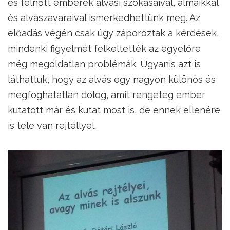
és felnőtt emberek alvási szokásaival, álmaikkal
és alvászavaraival ismerkedhettünk meg. Az
előadás végén csak úgy záporoztak a kérdések,
mindenki figyelmét felkeltették az egyelőre
még megoldatlan problémák. Ugyanis azt is
láthattuk, hogy az alvás egy nagyon különös és
megfoghatatlan dolog, amit rengeteg ember
kutatott már és kutat most is, de ennek ellenére
is tele van rejtéllyel.