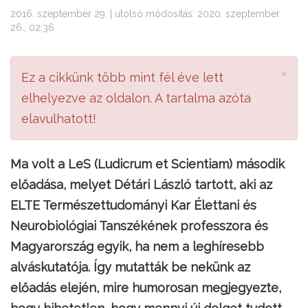
2016. szeptember 29. | utolsó módosítás: 2020. szeptember
26., 02:36
×
Ez a cikkünk több mint fél éve lett
elhelyezve az oldalon. A tartalma azóta
elavulhatott!
Ma volt a LeS (Ludicrum et Scientiam) második
előadása, melyet Détári László tartott, aki az
ELTE Természettudományi Kar Élettani és
Neurobiológiai Tanszékének professzora és
Magyarország egyik, ha nem a leghíresebb
alváskutatója. Így mutatták be nekünk az
előadás elején, mire humorosan megjegyezte,