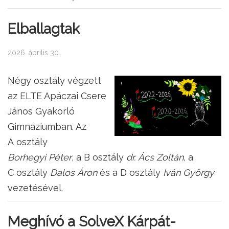
Elballagtak
2026. április 30.
Négy osztály végzett
az ELTE Apáczai Csere
János Gyakorló
Gimnáziumban. Az
A osztály
Borhegyi Péter
, a B osztály
dr. Ács Zoltán
, a
C osztály
Dalos Áron
és a D osztály
Iván György
vezetésével.
Meghívó a SolveX Kárpát-