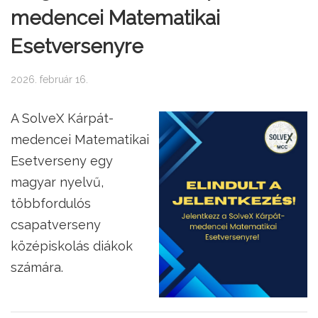
medencei Matematikai
Esetversenyre
2026. február 16.
A SolveX Kárpát-
medencei Matematikai
Esetverseny egy
magyar nyelvű,
többfordulós
csapatverseny
középiskolás diákok
számára.