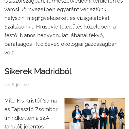
Olaszországban, természetvédelmi területen és
városi környezetben egyaránt végeztünk
helyszíni megfigyeléseket és vizsgálatokat.
Szállásunk a Hruševje település közelében, a
festői Nanos hegyvonulat lábánál fekvő,
barátságos Hudičevec ökológiai gazdaságban
volt.
Sikerek Madridból
2026. június 1.
Mile-Kis Kristóf Samu
és Tapasztó Zsombor
(mindketten a 12.A
tanulói) jelentős