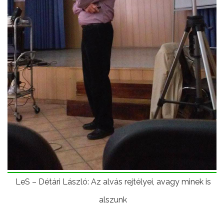
LeS – Détári László: Az alvás rejtélyei, avagy minek is
alszunk