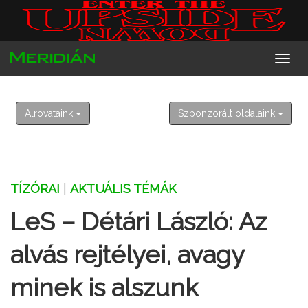
2026. augusztus 10. hétfő
Lőrinc
Alrovataink
Szponzorált oldalaink
TÍZÓRAI
|
AKTUÁLIS TÉMÁK
LeS – Détári László: Az
alvás rejtélyei, avagy
minek is alszunk