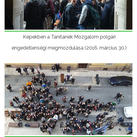
Képekben a Tanítanék Mozgalom polgári
engedetlenségi megmozdulása (2016. március 30.)