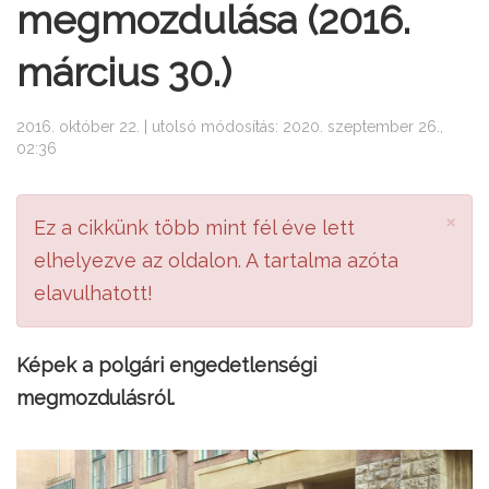
megmozdulása (2016.
március 30.)
2016. október 22. | utolsó módosítás: 2020. szeptember 26.,
02:36
×
Ez a cikkünk több mint fél éve lett
elhelyezve az oldalon. A tartalma azóta
elavulhatott!
Képek a polgári engedetlenségi
megmozdulásról.