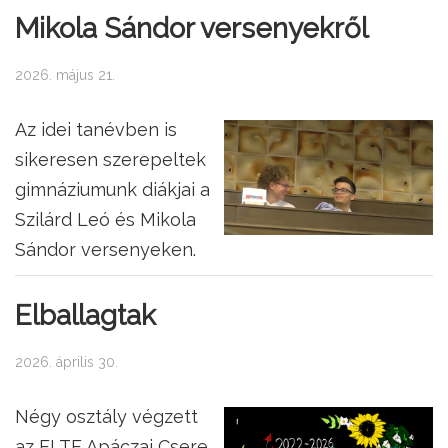
Mikola Sándor versenyekről
2026. május 21.
Az idei tanévben is
sikeresen szerepeltek
gimnáziumunk diákjai a
Szilárd Leó és Mikola
Sándor versenyeken.
Elballagtak
2026. április 30.
Négy osztály végzett
az ELTE Apáczai Csere