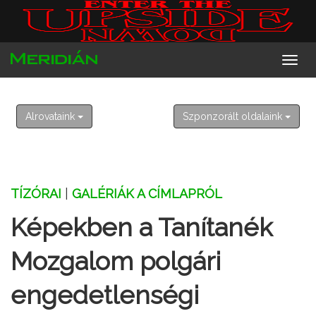
2026. augusztus 9. vasárnap
Emőd
Alrovataink
Szponzorált oldalaink
TÍZÓRAI
|
GALÉRIÁK A CÍMLAPRÓL
Képekben a Tanítanék
Mozgalom polgári
engedetlenségi