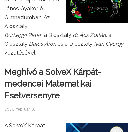
János Gyakorló
Gimnáziumban. Az
A osztály
Borhegyi Péter
, a B osztály
dr. Ács Zoltán
, a
C osztály
Dalos Áron
és a D osztály
Iván György
vezetésével.
Meghívó a SolveX Kárpát-
medencei Matematikai
Esetversenyre
2026. február 16.
A SolveX Kárpát-