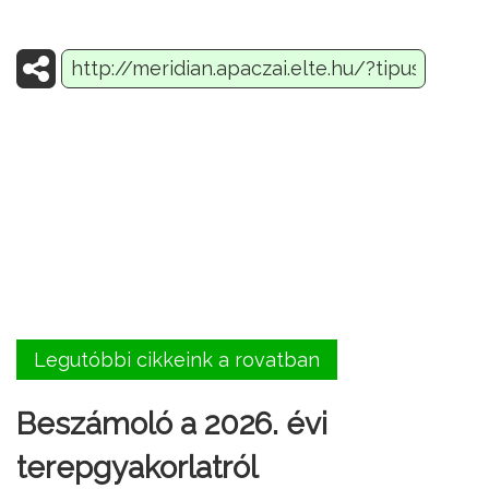
Legutóbbi cikkeink a rovatban
Beszámoló a 2026. évi
terepgyakorlatról