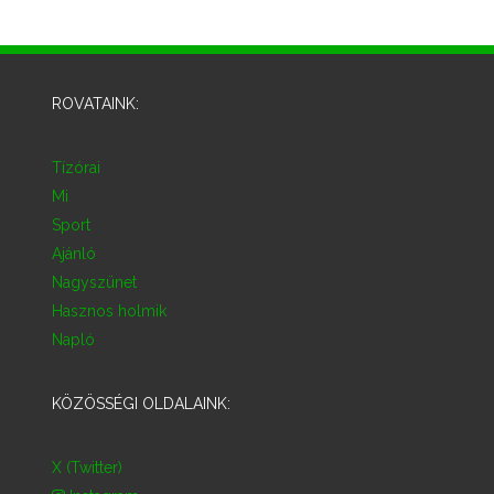
ROVATAINK:
Tízórai
Mi
Sport
Ajánló
Nagyszünet
Hasznos holmik
Napló
KÖZÖSSÉGI OLDALAINK:
X (Twitter)