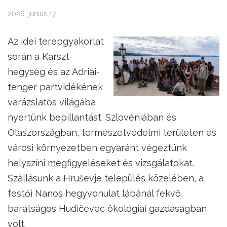
2026. június 17.
Az idei terepgyakorlat
során a Karszt-
hegység és az Adriai-
tenger partvidékének
varázslatos világába
nyertünk bepillantást. Szlovéniában és
Olaszországban, természetvédelmi területen és
városi környezetben egyaránt végeztünk
helyszíni megfigyeléseket és vizsgálatokat.
Szállásunk a Hruševje település közelében, a
festői Nanos hegyvonulat lábánál fekvő,
barátságos Hudičevec ökológiai gazdaságban
volt.