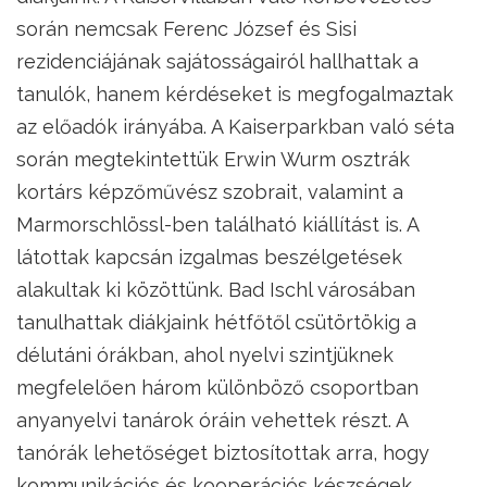
során nemcsak Ferenc József és Sisi
rezidenciájának sajátosságairól hallhattak a
tanulók, hanem kérdéseket is megfogalmaztak
az előadók irányába. A Kaiserparkban való séta
során megtekintettük Erwin Wurm osztrák
kortárs képzőművész szobrait, valamint a
Marmorschlössl-ben található kiállítást is. A
látottak kapcsán izgalmas beszélgetések
alakultak ki közöttünk. Bad Ischl városában
tanulhattak diákjaink hétfőtől csütörtökig a
délutáni órákban, ahol nyelvi szintjüknek
megfelelően három különböző csoportban
anyanyelvi tanárok óráin vehettek részt. A
tanórák lehetőséget biztosítottak arra, hogy
kommunikációs és kooperációs készségek