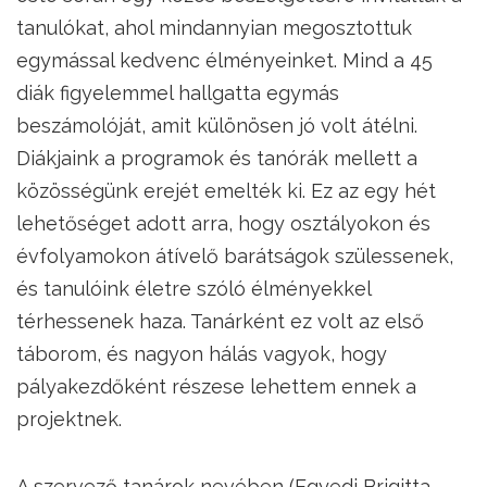
tanulókat, ahol mindannyian megosztottuk
egymással kedvenc élményeinket. Mind a 45
diák figyelemmel hallgatta egymás
beszámolóját, amit különösen jó volt átélni.
Diákjaink a programok és tanórák mellett a
közösségünk erejét emelték ki. Ez az egy hét
lehetőséget adott arra, hogy osztályokon és
évfolyamokon átívelő barátságok szülessenek,
és tanulóink életre szóló élményekkel
térhessenek haza. Tanárként ez volt az első
táborom, és nagyon hálás vagyok, hogy
pályakezdőként részese lehettem ennek a
projektnek.
A szervező tanárok nevében (Egyedi Brigitta,