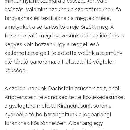
mindannyiunk számára a csúszdákon való
csúszás, valamint azoknak a szerszámoknak, fa
tárgyaknak és textíliáknak a megtekintése,
amelyeket a só tartósító ereje őrzött meg. A
felszínre való megérkezésünk után az időjárás is
kegyes volt hozzánk, így a reggeli eső
kellemetlenségeit feledtette velünk a szemünk
elé táruló panoráma, a Hallstatti-tó végtelen
kéksége.
A szerdai napunk Dachstein csúcsain telt, ahol
Krippenstein felvonó segítette közlekedésünket
a gyalogtúra mellett. Kirándulásunk során a
nyárból a télbe barangoltunk a jégbarlangi
túránknak köszönhetően. A barlang egy