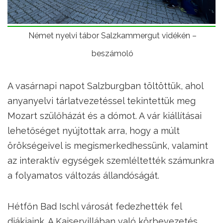
Német nyelvi tábor Salzkammergut vidékén –
beszámoló
A vasárnapi napot Salzburgban töltöttük, ahol
anyanyelvi tárlatvezetéssel tekintettük meg
Mozart szülőházát és a dómot. A vár kiállításai
lehetőséget nyújtottak arra, hogy a múlt
örökségeivel is megismerkedhessünk, valamint
az interaktív egységek szemléltették számunkra
a folyamatos változás állandóságát.
Hétfőn Bad Ischl városát fedezhették fel
diákjaink. A Kaiservillában való körbevezetés