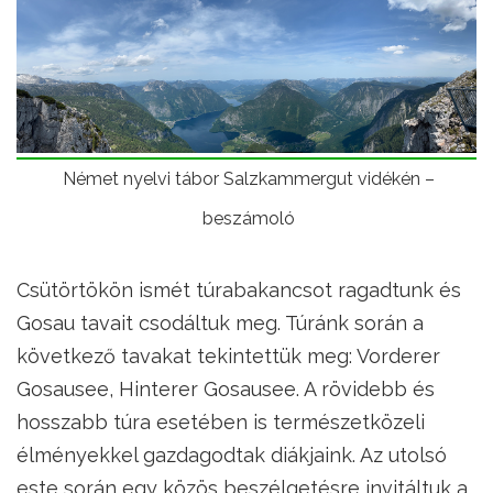
Német nyelvi tábor Salzkammergut vidékén –
beszámoló
Csütörtökön ismét túrabakancsot ragadtunk és
Gosau tavait csodáltuk meg. Túránk során a
következő tavakat tekintettük meg: Vorderer
Gosausee, Hinterer Gosausee. A rövidebb és
hosszabb túra esetében is természetközeli
élményekkel gazdagodtak diákjaink. Az utolsó
este során egy közös beszélgetésre invitáltuk a