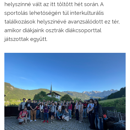
helyszínné vált az itt töltött hét során. A
sportolás lehetőségén túl interkulturális
találkozások helyszínévé avanzsálódott ez tér,
amikor diákjaink osztrák diákcsoporttal
játszottak együtt.