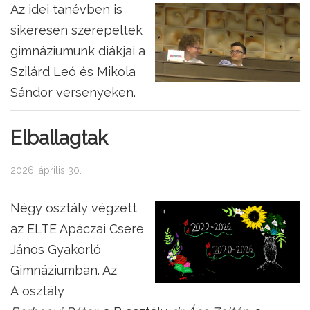
Az idei tanévben is
sikeresen szerepeltek
gimnáziumunk diákjai a
Szilárd Leó és Mikola
Sándor versenyeken.
Elballagtak
2026. április 30.
Négy osztály végzett
az ELTE Apáczai Csere
János Gyakorló
Gimnáziumban. Az
A osztály