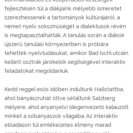
fejlesztésén túl a diákjaink mélyebb ismeretet
szerezhessenek a tartományok kultúrájáról, a
német nyelv sokszínűségét a dialektusok révén
is megtapasztalhatták. A tanulás során a diákok
újszerű tanulási környezetben is próbára
tehették nyelvtudásukat, amikor Bad Ischl utcáin
kellett osztrák járókelők segítségével interaktív
feladatokat megoldaniuk.
Kedd reggel esős időben indultunk Hallstattba,
ahol bányászruhát öltve sétáltunk Salzberg
mélyére, ahol anyanyelvi idegenvezető kalauzolt
minket a sóbányászok világába. Az interaktív
előadáson túl emlékezetes élmény marad