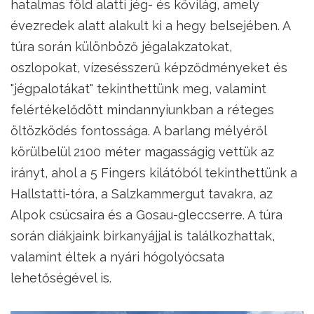
hatalmas föld alatti jég- és kővilág, amely
évezredek alatt alakult ki a hegy belsejében. A
túra során különböző jégalakzatokat,
oszlopokat, vízesésszerű képződményeket és
"jégpalotákat" tekinthettünk meg, valamint
felértékelődött mindannyiunkban a réteges
öltözködés fontossága. A barlang mélyéről
körülbelül 2100 méter magasságig vettük az
irányt, ahol a 5 Fingers kilátóból tekinthettünk a
Hallstatti-tóra, a Salzkammergut tavakra, az
Alpok csúcsaira és a Gosau-gleccserre. A túra
során diákjaink birkanyájjal is találkozhattak,
valamint éltek a nyári hógolyócsata
lehetőségével is.