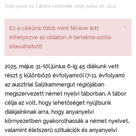
2025. június 20. | utolsó módosítás: 2025. június 26., 21:11
×
Ez a cikkünk több mint fél éve lett
elhelyezve az oldalon. A tartalma azóta
elavulhatott!
2025. május 31-től június 6-ig 45 diákunk vett
részt 5 különböző évfolyamról (7-11. évfolyam)
az ausztriai Salzkammergut régiójában
megszervezett német nyelvi táborban. A tábor
célja az volt, hogy lehetőséget nyújtsunk
diákjainknak arra, hogy anyanyelvi
környezetben gyakorolhassák a német nyelvet,
valamint életszerű szituációk és anyanyelvi