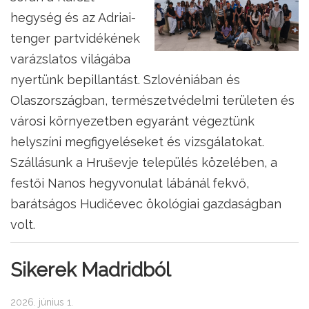
hegység és az Adriai-
tenger partvidékének
varázslatos világába
nyertünk bepillantást. Szlovéniában és
Olaszországban, természetvédelmi területen és
városi környezetben egyaránt végeztünk
helyszíni megfigyeléseket és vizsgálatokat.
Szállásunk a Hruševje település közelében, a
festői Nanos hegyvonulat lábánál fekvő,
barátságos Hudičevec ökológiai gazdaságban
volt.
Sikerek Madridból
2026. június 1.