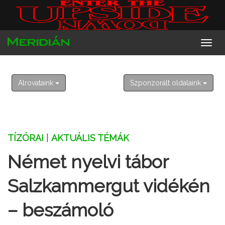
2026. augusztus 7. péntek
Ibolya
Alrovataink
Szponzorált oldalaink
TÍZÓRAI
|
AKTUÁLIS TÉMÁK
Német nyelvi tábor
Salzkammergut vidékén
– beszámoló