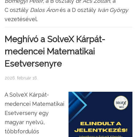
Borhegyi Péter
, a B osztály
dr. Ács Zoltán
, a
C osztály
Dalos Áron
és a D osztály
Iván György
vezetésével.
Meghívó a SolveX Kárpát-
medencei Matematikai
Esetversenyre
2026. február 16.
A SolveX Kárpát-
medencei Matematikai
Esetverseny egy
magyar nyelvű,
többfordulós