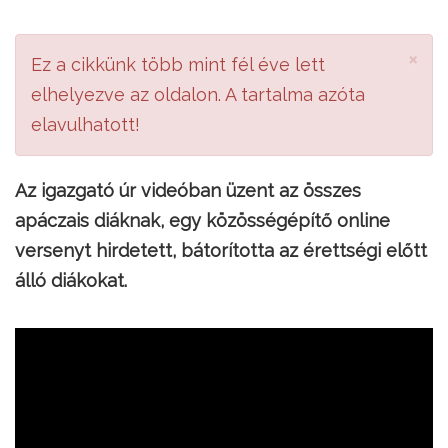
×
Ez a cikkünk több mint fél éve lett
elhelyezve az oldalon. A tartalma azóta
elavulhatott!
Az igazgató úr videóban üzent az összes
apáczais diáknak, egy közösségépítő online
versenyt hirdetett, bátorította az érettségi előtt
álló diákokat.