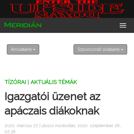
2026. augusztus 7. péntek
Ibolya
Alrovataink
Szponzorált oldalaink
TÍZÓRAI
|
AKTUÁLIS TÉMÁK
Igazgatói üzenet az
apáczais diákoknak
2020. március 27. | utolsó módosítás: 2020. szeptember 26.,
02:36