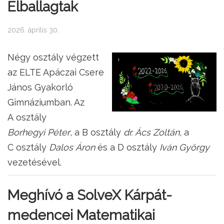
Elballagtak
2026. április 30.
Négy osztály végzett
az ELTE Apáczai Csere
János Gyakorló
Gimnáziumban. Az
A osztály
Borhegyi Péter
, a B osztály
dr. Ács Zoltán
, a
C osztály
Dalos Áron
és a D osztály
Iván György
vezetésével.
Meghívó a SolveX Kárpát-
medencei Matematikai