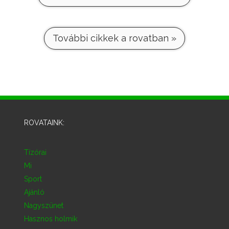
További cikkek a rovatban »
ROVATAINK:
Tízórai
Mi
Sport
Ajánló
Nagyszünet
Hasznos holmik