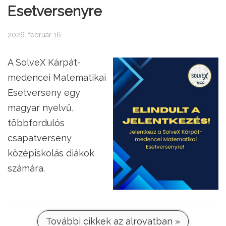
Esetversenyre
2026. február 16.
A SolveX Kárpát-
medencei Matematikai
Esetverseny egy
magyar nyelvű,
többfordulós
csapatverseny
középiskolás diákok
számára.
További cikkek az alrovatban »