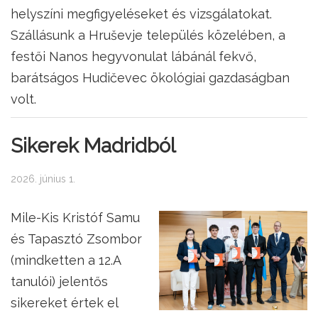
helyszíni megfigyeléseket és vizsgálatokat.
Szállásunk a Hruševje település közelében, a
festői Nanos hegyvonulat lábánál fekvő,
barátságos Hudičevec ökológiai gazdaságban
volt.
Sikerek Madridból
2026. június 1.
Mile-Kis Kristóf Samu
és Tapasztó Zsombor
(mindketten a 12.A
tanulói) jelentős
sikereket értek el