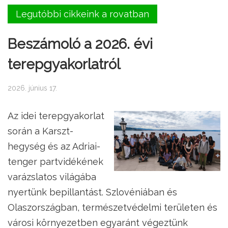
Legutóbbi cikkeink a rovatban
Beszámoló a 2026. évi
terepgyakorlatról
2026. június 17.
Az idei terepgyakorlat
során a Karszt-
hegység és az Adriai-
tenger partvidékének
varázslatos világába
nyertünk bepillantást. Szlovéniában és
Olaszországban, természetvédelmi területen és
városi környezetben egyaránt végeztünk