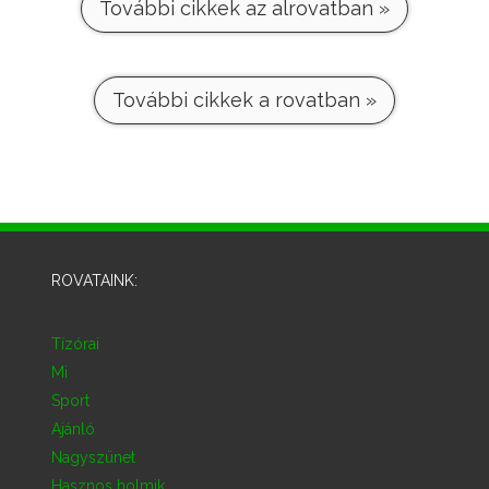
További cikkek az alrovatban »
További cikkek a rovatban »
ROVATAINK:
Tízórai
Mi
Sport
Ajánló
Nagyszünet
Hasznos holmik