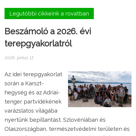
Legutóbbi cikkeink a rovatban
Beszámoló a 2026. évi
terepgyakorlatról
2026. június 17.
Az idei terepgyakorlat
során a Karszt-
hegység és az Adriai-
tenger partvidékének
varázslatos világába
nyertünk bepillantást. Szlovéniában és
Olaszországban, természetvédelmi területen és