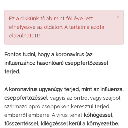
×
Ez a cikkünk több mint fél éve lett
elhelyezve az oldalon. A tartalma azóta
elavulhatott!
Fontos tudni, hogy a koronavírus (az
influenzához hasonlóan) cseppfertőzéssel
terjed.
A koronavírus ugyanúgy terjed, mint az influenza,
cseppfertőzéssel
, vagyis az orrból vagy szájból
származó apró cseppeken keresztül terjed
emberről emberre. A vírus tehát
köhögéssel,
tüsszentéssel, kilégzéssel kerül a környezetbe
.