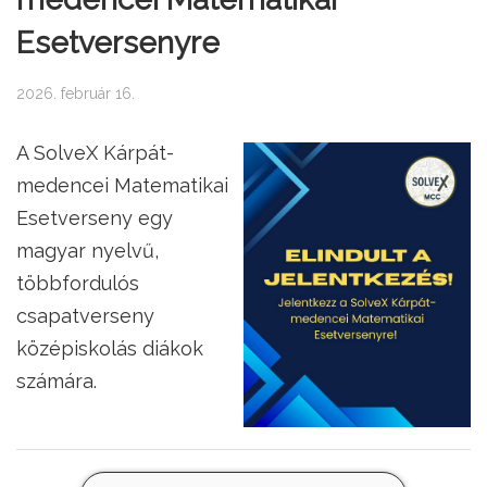
Esetversenyre
2026. február 16.
A SolveX Kárpát-
medencei Matematikai
Esetverseny egy
magyar nyelvű,
többfordulós
csapatverseny
középiskolás diákok
számára.