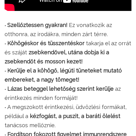
Szellőztessen gyakran!
Ez vonatkozik az
otthonra, az irodákra, minden zárt térre.
Köhögéskor és tüsszentéskor
takarja el az orrát
és száját
zsebkendővel, utána dobja ki a
zsebkendőt és mosson kezet!
Kerülje el a köhögő, légúti tüneteket mutató
embereket, a nagy tömeget!
Lázas beteggel lehetőség szerint kerülje
az
érintkezés minden formáját!
A megszokott érintkezési, üdvözlési formákat,
például a
kézfogást, a puszit, a baráti ölelést
tanácsos mellőznie.
Fordítson fokozott figyelmet immunrendszere