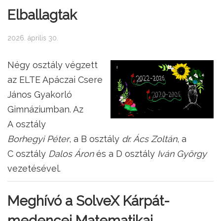
Elballagtak
2026. április 30.
Négy osztály végzett
az ELTE Apáczai Csere
János Gyakorló
Gimnáziumban. Az
A osztály
Borhegyi Péter
, a B osztály
dr. Ács Zoltán
, a
C osztály
Dalos Áron
és a D osztály
Iván György
vezetésével.
Meghívó a SolveX Kárpát-
medencei Matematikai