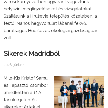
városi környezetben egyaránt végeztünk
helyszíni megfigyeléseket és vizsgálatokat.
Szállásunk a Hruševje település közelében, a
festői Nanos hegyvonulat lábánál fekvő,
barátságos Hudičevec ökológiai gazdaságban
volt.
Sikerek Madridból
2026. június 1.
Mile-Kis Kristóf Samu
és Tapasztó Zsombor
(mindketten a 12.A
tanulói) jelentős
sikereket értek el