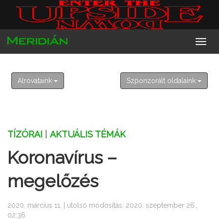
2026. augusztus 8. szombat
László
Alrovataink
Szponzorált oldalaink
TÍZÓRAI
|
AKTUÁLIS TÉMÁK
Koronavírus –
megelőzés
2020. március 11. | utolsó módosítás: 2020. szeptember 26.,
02:36