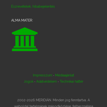
Észrevételek, hibabejelentés
ALMA MATER:
·
Impresszum
Médiaajánlat
·
·
Jogok
Adatvédelem
Technikai háttér
2002-2026 MERIDIÁN. Minden jog fenntartva. A
weboldal tartalmának másodközlése, felhasználása